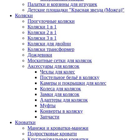
Палатки и корзины для игрушек
Детские площадки "Красная звезда (Можга)"
Коляски
Прогулочные коляски
Коляски 1 в 1
Коляски 2 в 1
Коляски 3 в 1
Коляски для двойни
Коляски трансформер
Дождевики
Москитные сетки для колясок
Аксессуары для колясок
Чехлы для колес
Постельное бельё в коляску
Камеры и покрышки для колес
Колеса для колясок
Замки для колясок
Адаптеры для колясок
Муфты
Конверты в коляску
Запчасти
Кроватки
Манежи и кроватки-манежи
Подростковые кровати
Круглые/овальные кроватки