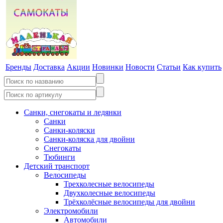
Бренды
Доставка
Акции
Новинки
Новости
Статьи
Как купить
Санки, снегокаты и ледянки
Санки
Санки-коляски
Санки-коляска для двойни
Снегокаты
Тюбинги
Детский транспорт
Велосипеды
Трехколесные велосипеды
Двухколесные велосипеды
Трёхколёсные велосипеды для двойни
Электромобили
Автомобили