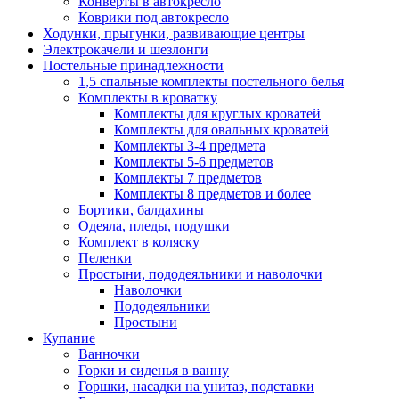
Конверты в автокресло
Коврики под автокресло
Ходунки, прыгунки, развивающие центры
Электрокачели и шезлонги
Постельные принадлежности
1,5 спальные комплекты постельного белья
Комплекты в кроватку
Комплекты для круглых кроватей
Комплекты для овальных кроватей
Комплекты 3-4 предмета
Комплекты 5-6 предметов
Комплекты 7 предметов
Комплекты 8 предметов и более
Бортики, балдахины
Одеяла, пледы, подушки
Комплект в коляску
Пеленки
Простыни, пододеяльники и наволочки
Наволочки
Пододеяльники
Простыни
Купание
Ванночки
Горки и сиденья в ванну
Горшки, насадки на унитаз, подставки