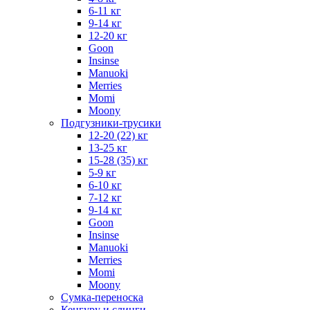
6-11 кг
9-14 кг
12-20 кг
Goon
Insinse
Manuoki
Merries
Momi
Moony
Подгузники-трусики
12-20 (22) кг
13-25 кг
15-28 (35) кг
5-9 кг
6-10 кг
7-12 кг
9-14 кг
Goon
Insinse
Manuoki
Merries
Momi
Moony
Сумка-переноска
Кенгуру и слинги