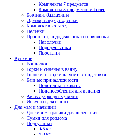
Комплекты 7 предметов
Комплекты 8 предметов и более
Бортики, балдахины
Одеяла, пледы, подушки
Комплект в коляску
Пеленки
Простыни, пододеяльники и наволочки
Наволочки
Пододеяльники
Простыни
Купание
Ванночки
Горки и сиденья в ванну
Горшки, насадки на унитаз, подставки
Банные принадлежности
Полотенца и халаты
Приспособления для купания
Аксессуары для купания
Игрушки для ванны
Для мам и малышей
Доски и матрасики для пеленания
Сумки для роддома
Подгузники
0-5 кг
4-8 кг