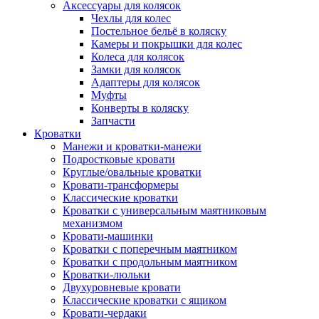
Аксессуары для колясок
Чехлы для колес
Постельное бельё в коляску
Камеры и покрышки для колес
Колеса для колясок
Замки для колясок
Адаптеры для колясок
Муфты
Конверты в коляску
Запчасти
Кроватки
Манежи и кроватки-манежи
Подростковые кровати
Круглые/овальные кроватки
Кровати-трансформеры
Классические кроватки
Кроватки с универсальным маятниковым
механизмом
Кровати-машинки
Кроватки с поперечным маятником
Кроватки с продольным маятником
Кроватки-люльки
Двухуровневые кровати
Классические кроватки с ящиком
Кровати-чердаки