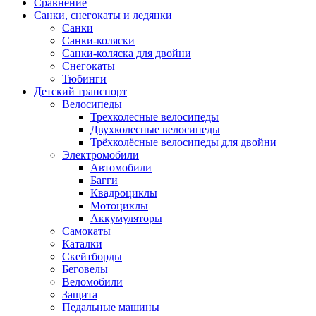
Сравнение
Санки, снегокаты и ледянки
Санки
Санки-коляски
Санки-коляска для двойни
Снегокаты
Тюбинги
Детский транспорт
Велосипеды
Трехколесные велосипеды
Двухколесные велосипеды
Трёхколёсные велосипеды для двойни
Электромобили
Автомобили
Багги
Квадроциклы
Мотоциклы
Аккумуляторы
Самокаты
Каталки
Скейтборды
Беговелы
Веломобили
Защита
Педальные машины