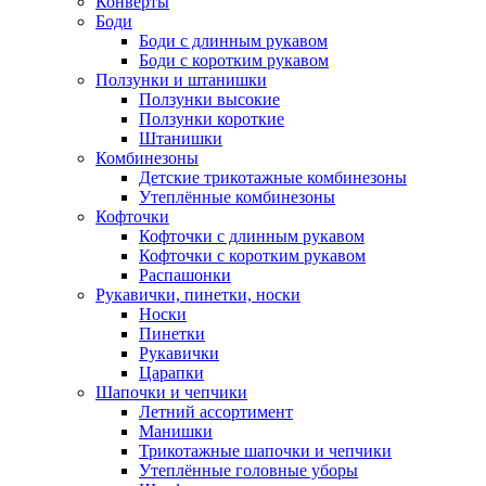
Конверты
Боди
Боди с длинным рукавом
Боди с коротким рукавом
Ползунки и штанишки
Ползунки высокие
Ползунки короткие
Штанишки
Комбинезоны
Детские трикотажные комбинезоны
Утеплённые комбинезоны
Кофточки
Кофточки с длинным рукавом
Кофточки с коротким рукавом
Распашонки
Рукавички, пинетки, носки
Носки
Пинетки
Рукавички
Царапки
Шапочки и чепчики
Летний ассортимент
Манишки
Трикотажные шапочки и чепчики
Утеплённые головные уборы