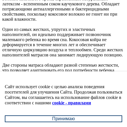
латексом - вспененным соком каучукового дерева. Обладает
потрясающими антиаллергенными и бактерицидными
свойствами, поскольку кокосовое волокно не гниет ни при
какой влажности.
Один из самых жестких, упругих и эластичных
наполнителей, он идеально поддерживает позвоночник
маленького ребенка во время сна. Кокосовая койра не
деформируется в течение многих лет и обеспечивает
отличную циркуляцию воздуха и теплообмен. Среди жестких
наполнителей матрасов она занимает лидирующую позицию.
Две стороны матраса обладают разной степенью жесткости,
что позволяет адаптировать его под потребности ребенка
используя обе его стороны.
Съёмный чехол из высококачественного стеганого мягкого
Сайт использует cookie с целью анализа поведения
трикотажа. Хорошо проводит воздух и быстро высыхает.
посетителей для улучшения Сайта. Продолжая пользоваться
Сайтом, вы соглашаетесь на использование файлов cookie в
Характеристики
соответствии с нашими
cookie - правилами
Недоступен для заказа:
да
Бренды:
Luna Town
Принимаю
Артикул:
LUNA-33AV-C
Страна производитель:
Россия