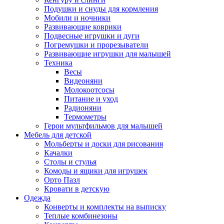
Подушки и снуды для кормления
Мобили и ночники
Развивающие коврики
Подвесные игрушки и дуги
Погремушки и прорезыватели
Развивающие игрушки для малышей
Техника
Весы
Видеоняни
Молокоотсосы
Питание и уход
Радионяни
Термометры
Герои мультфильмов для малышей
Мебель для детской
Мольберты и доски для рисования
Качалки
Столы и стулья
Комоды и ящики для игрушек
Орто Пазл
Кровати в детскую
Одежда
Конверты и комплекты на выписку
Теплые комбинезоны