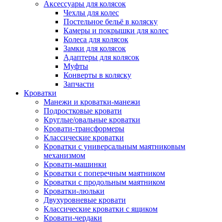
Аксессуары для колясок
Чехлы для колес
Постельное бельё в коляску
Камеры и покрышки для колес
Колеса для колясок
Замки для колясок
Адаптеры для колясок
Муфты
Конверты в коляску
Запчасти
Кроватки
Манежи и кроватки-манежи
Подростковые кровати
Круглые/овальные кроватки
Кровати-трансформеры
Классические кроватки
Кроватки с универсальным маятниковым
механизмом
Кровати-машинки
Кроватки с поперечным маятником
Кроватки с продольным маятником
Кроватки-люльки
Двухуровневые кровати
Классические кроватки с ящиком
Кровати-чердаки