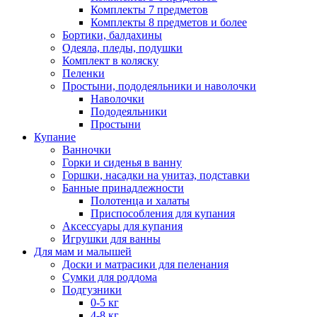
Комплекты 7 предметов
Комплекты 8 предметов и более
Бортики, балдахины
Одеяла, пледы, подушки
Комплект в коляску
Пеленки
Простыни, пододеяльники и наволочки
Наволочки
Пододеяльники
Простыни
Купание
Ванночки
Горки и сиденья в ванну
Горшки, насадки на унитаз, подставки
Банные принадлежности
Полотенца и халаты
Приспособления для купания
Аксессуары для купания
Игрушки для ванны
Для мам и малышей
Доски и матрасики для пеленания
Сумки для роддома
Подгузники
0-5 кг
4-8 кг