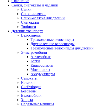
Сравнение
Санки, снегокаты и ледянки
Санки
Санки-коляски
Санки-коляска для двойни
Снегокаты
Тюбинги
Детский транспорт
Велосипеды
Трехколесные велосипеды
Двухколесные велосипеды
Трёхколёсные велосипеды для двойни
Электромобили
Автомобили
Багги
Квадроциклы
Мотоциклы
Аккумуляторы
Самокаты
Каталки
Скейтборды
Беговелы
Веломобили
Защита
Педальные машины