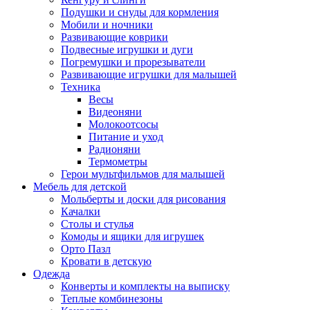
Подушки и снуды для кормления
Мобили и ночники
Развивающие коврики
Подвесные игрушки и дуги
Погремушки и прорезыватели
Развивающие игрушки для малышей
Техника
Весы
Видеоняни
Молокоотсосы
Питание и уход
Радионяни
Термометры
Герои мультфильмов для малышей
Мебель для детской
Мольберты и доски для рисования
Качалки
Столы и стулья
Комоды и ящики для игрушек
Орто Пазл
Кровати в детскую
Одежда
Конверты и комплекты на выписку
Теплые комбинезоны