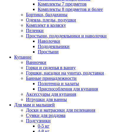
Комплекты 7 предметов
Комплекты 8 предметов и более
Бортики, балдахины
Одеяла, пледы, подушки
Комплект в коляску
Пеленки
Простыни, пододеяльники и наволочки
Наволочки
Пододеяльники
Простыни
Купание
Ванночки
Горки и сиденья в ванну
Горшки, насадки на унитаз, подставки
Банные принадлежности
Полотенца и халаты
Приспособления для купания
Аксессуары для купания
Игрушки для ванны
Для мам и малышей
Доски и матрасики для пеленания
Сумки для роддома
Подгузники
0-5 кг
4-8 кг