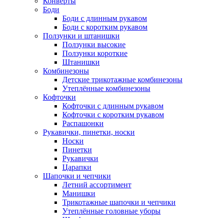
Конверты
Боди
Боди с длинным рукавом
Боди с коротким рукавом
Ползунки и штанишки
Ползунки высокие
Ползунки короткие
Штанишки
Комбинезоны
Детские трикотажные комбинезоны
Утеплённые комбинезоны
Кофточки
Кофточки с длинным рукавом
Кофточки с коротким рукавом
Распашонки
Рукавички, пинетки, носки
Носки
Пинетки
Рукавички
Царапки
Шапочки и чепчики
Летний ассортимент
Манишки
Трикотажные шапочки и чепчики
Утеплённые головные уборы