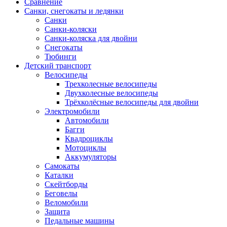
Сравнение
Санки, снегокаты и ледянки
Санки
Санки-коляски
Санки-коляска для двойни
Снегокаты
Тюбинги
Детский транспорт
Велосипеды
Трехколесные велосипеды
Двухколесные велосипеды
Трёхколёсные велосипеды для двойни
Электромобили
Автомобили
Багги
Квадроциклы
Мотоциклы
Аккумуляторы
Самокаты
Каталки
Скейтборды
Беговелы
Веломобили
Защита
Педальные машины