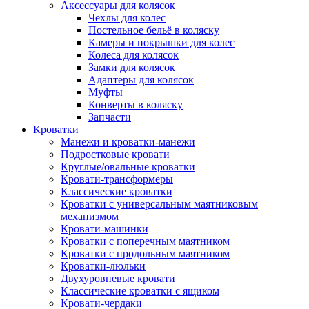
Аксессуары для колясок
Чехлы для колес
Постельное бельё в коляску
Камеры и покрышки для колес
Колеса для колясок
Замки для колясок
Адаптеры для колясок
Муфты
Конверты в коляску
Запчасти
Кроватки
Манежи и кроватки-манежи
Подростковые кровати
Круглые/овальные кроватки
Кровати-трансформеры
Классические кроватки
Кроватки с универсальным маятниковым
механизмом
Кровати-машинки
Кроватки с поперечным маятником
Кроватки с продольным маятником
Кроватки-люльки
Двухуровневые кровати
Классические кроватки с ящиком
Кровати-чердаки