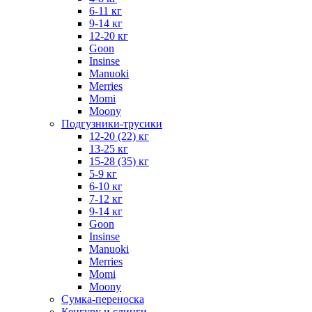
6-11 кг
9-14 кг
12-20 кг
Goon
Insinse
Manuoki
Merries
Momi
Moony
Подгузники-трусики
12-20 (22) кг
13-25 кг
15-28 (35) кг
5-9 кг
6-10 кг
7-12 кг
9-14 кг
Goon
Insinse
Manuoki
Merries
Momi
Moony
Сумка-переноска
Кенгуру и слинги