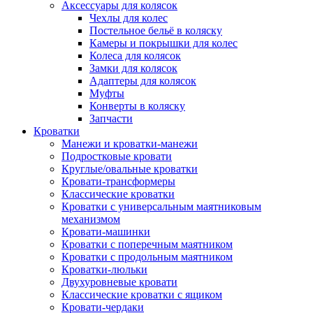
Аксессуары для колясок
Чехлы для колес
Постельное бельё в коляску
Камеры и покрышки для колес
Колеса для колясок
Замки для колясок
Адаптеры для колясок
Муфты
Конверты в коляску
Запчасти
Кроватки
Манежи и кроватки-манежи
Подростковые кровати
Круглые/овальные кроватки
Кровати-трансформеры
Классические кроватки
Кроватки с универсальным маятниковым
механизмом
Кровати-машинки
Кроватки с поперечным маятником
Кроватки с продольным маятником
Кроватки-люльки
Двухуровневые кровати
Классические кроватки с ящиком
Кровати-чердаки