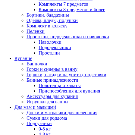
Комплекты 7 предметов
Комплекты 8 предметов и более
Бортики, балдахины
Одеяла, пледы, подушки
Комплект в коляску
Пеленки
Простыни, пододеяльники и наволочки
Наволочки
Пододеяльники
Простыни
Купание
Ванночки
Горки и сиденья в ванну
Горшки, насадки на унитаз, подставки
Банные принадлежности
Полотенца и халаты
Приспособления для купания
Аксессуары для купания
Игрушки для ванны
Для мам и малышей
Доски и матрасики для пеленания
Сумки для роддома
Подгузники
0-5 кг
4-8 кг