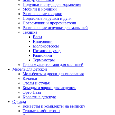
Подушки и снуды для кормления
Мобили и ночники
Развивающие коврики
Подвесные игрушки и дуги
Погремушки и прорезыватели
Развивающие игрушки для малышей
Техника
Весы
Видеоняни
Молокоотсосы
Питание и уход
Радионяни
Термометры
Герои мультфильмов для малышей
Мебель для детской
Мольберты и доски для рисования
Качалки
Столы и стулья
Комоды и ящики для игрушек
Орто Пазл
Кровати в детскую
Одежда
Конверты и комплекты на выписку
Теплые комбинезоны