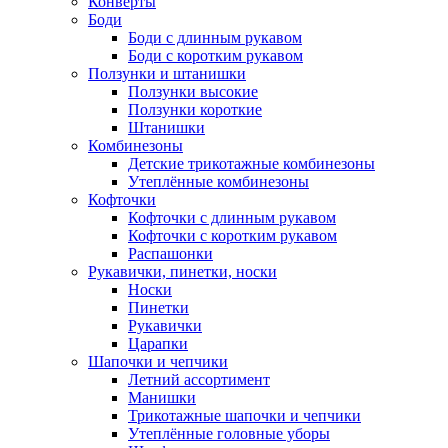
Конверты
Боди
Боди с длинным рукавом
Боди с коротким рукавом
Ползунки и штанишки
Ползунки высокие
Ползунки короткие
Штанишки
Комбинезоны
Детские трикотажные комбинезоны
Утеплённые комбинезоны
Кофточки
Кофточки с длинным рукавом
Кофточки с коротким рукавом
Распашонки
Рукавички, пинетки, носки
Носки
Пинетки
Рукавички
Царапки
Шапочки и чепчики
Летний ассортимент
Манишки
Трикотажные шапочки и чепчики
Утеплённые головные уборы