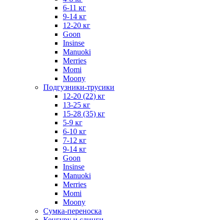
6-11 кг
9-14 кг
12-20 кг
Goon
Insinse
Manuoki
Merries
Momi
Moony
Подгузники-трусики
12-20 (22) кг
13-25 кг
15-28 (35) кг
5-9 кг
6-10 кг
7-12 кг
9-14 кг
Goon
Insinse
Manuoki
Merries
Momi
Moony
Сумка-переноска
Кенгуру и слинги