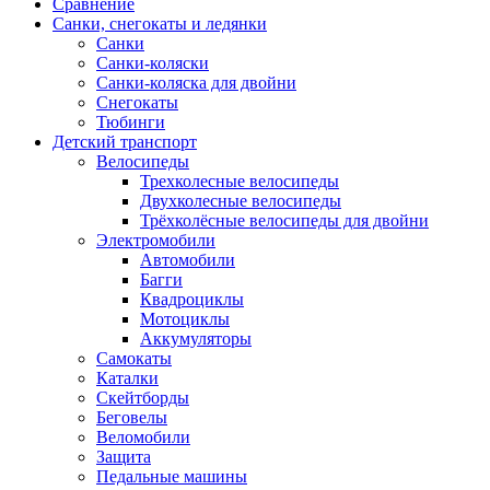
Сравнение
Санки, снегокаты и ледянки
Санки
Санки-коляски
Санки-коляска для двойни
Снегокаты
Тюбинги
Детский транспорт
Велосипеды
Трехколесные велосипеды
Двухколесные велосипеды
Трёхколёсные велосипеды для двойни
Электромобили
Автомобили
Багги
Квадроциклы
Мотоциклы
Аккумуляторы
Самокаты
Каталки
Скейтборды
Беговелы
Веломобили
Защита
Педальные машины