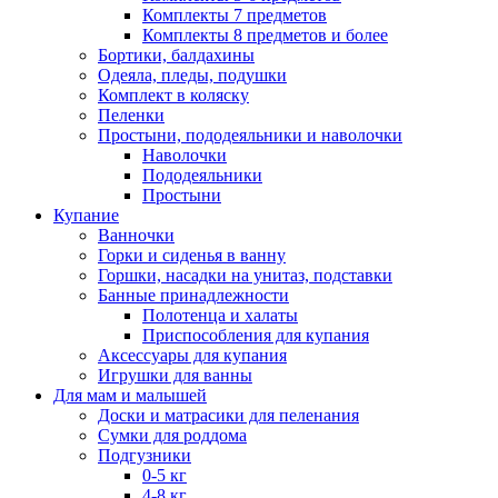
Комплекты 7 предметов
Комплекты 8 предметов и более
Бортики, балдахины
Одеяла, пледы, подушки
Комплект в коляску
Пеленки
Простыни, пододеяльники и наволочки
Наволочки
Пододеяльники
Простыни
Купание
Ванночки
Горки и сиденья в ванну
Горшки, насадки на унитаз, подставки
Банные принадлежности
Полотенца и халаты
Приспособления для купания
Аксессуары для купания
Игрушки для ванны
Для мам и малышей
Доски и матрасики для пеленания
Сумки для роддома
Подгузники
0-5 кг
4-8 кг