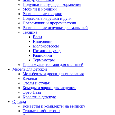
Подушки и снуды для кормления
Мобили и ночники
Развивающие коврики
Подвесные игрушки и дуги
Погремушки и прорезыватели
Развивающие игрушки для малышей
Техника
Весы
Видеоняни
Молокоотсосы
Питание и уход
Радионяни
Термометры
Герои мультфильмов для малышей
Мебель для детской
Мольберты и доски для рисования
Качалки
Столы и стулья
Комоды и ящики для игрушек
Орто Пазл
Кровати в детскую
Одежда
Конверты и комплекты на выписку
Теплые комбинезоны