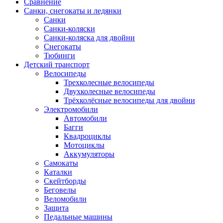
Сравнение
Санки, снегокаты и ледянки
Санки
Санки-коляски
Санки-коляска для двойни
Снегокаты
Тюбинги
Детский транспорт
Велосипеды
Трехколесные велосипеды
Двухколесные велосипеды
Трёхколёсные велосипеды для двойни
Электромобили
Автомобили
Багги
Квадроциклы
Мотоциклы
Аккумуляторы
Самокаты
Каталки
Скейтборды
Беговелы
Веломобили
Защита
Педальные машины