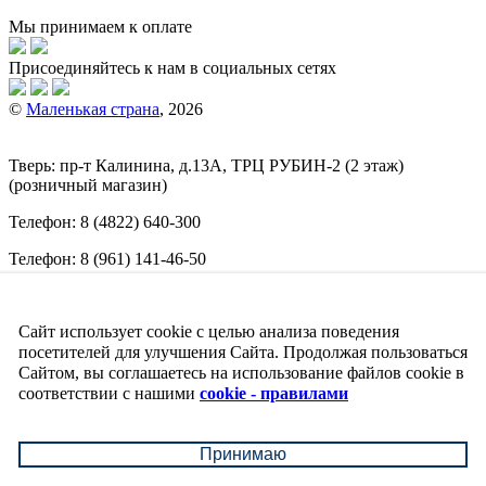
Мы принимаем к оплате
Присоединяйтесь к нам в социальных сетях
©
Маленькая страна
, 2026
Тверь:
пр-т
Калинина, д.13А, ТРЦ
РУБИН-2
(2 этаж)
(розничный магазин)
Телефон:
8 (4822) 640-300
Телефон:
8 (961) 141-46-50
E-mail:
info@malenkajastrana.com
Сайт использует cookie с целью анализа поведения
Обращаем ваше внимание на то, что вся информация
(включая цены) на этом интернет-сайте носит исключительно
посетителей для улучшения Сайта. Продолжая пользоваться
информационный характер и ни при каких условиях не
Сайтом, вы соглашаетесь на использование файлов cookie в
является публичной офертой, определяемой положениями
соответствии с нашими
cookie - правилами
Статьи 437 (2) Гражданского кодекса РФ.
↑
Принимаю
↓