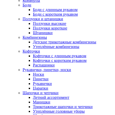
Конверты
Боди
Боди с длинным рукавом
Боди с коротким рукавом
Ползунки и штанишки
Ползунки высокие
Ползунки короткие
Штанишки
Комбинезоны
Детские трикотажные комбинезоны
Утеплённые комбинезоны
Кофточки
Кофточки с длинным рукавом
Кофточки с коротким рукавом
Распашонки
Рукавички, пинетки, носки
Носки
Пинетки
Рукавички
Царапки
Шапочки и чепчики
Летний ассортимент
Манишки
Трикотажные шапочки и чепчики
Утеплённые головные уборы