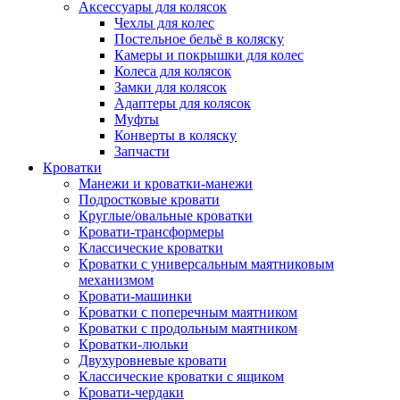
Аксессуары для колясок
Чехлы для колес
Постельное бельё в коляску
Камеры и покрышки для колес
Колеса для колясок
Замки для колясок
Адаптеры для колясок
Муфты
Конверты в коляску
Запчасти
Кроватки
Манежи и кроватки-манежи
Подростковые кровати
Круглые/овальные кроватки
Кровати-трансформеры
Классические кроватки
Кроватки с универсальным маятниковым
механизмом
Кровати-машинки
Кроватки с поперечным маятником
Кроватки с продольным маятником
Кроватки-люльки
Двухуровневые кровати
Классические кроватки с ящиком
Кровати-чердаки