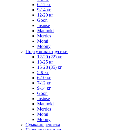
6-11 кг
9-14 кг
12-20 кг
Goon
Insinse
Manuoki
Merries
Momi
Moony
Подгузники-трусики
12-20 (22) кг
13-25 кг
15-28 (35) кг
5-9 кг
6-10 кг
7-12 кг
9-14 кг
Goon
Insinse
Manuoki
Merries
Momi
Moony
Сумка-переноска
Кенгуру и слинги