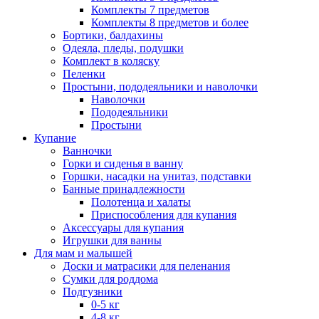
Комплекты 7 предметов
Комплекты 8 предметов и более
Бортики, балдахины
Одеяла, пледы, подушки
Комплект в коляску
Пеленки
Простыни, пододеяльники и наволочки
Наволочки
Пододеяльники
Простыни
Купание
Ванночки
Горки и сиденья в ванну
Горшки, насадки на унитаз, подставки
Банные принадлежности
Полотенца и халаты
Приспособления для купания
Аксессуары для купания
Игрушки для ванны
Для мам и малышей
Доски и матрасики для пеленания
Сумки для роддома
Подгузники
0-5 кг
4-8 кг