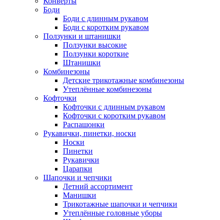
Конверты
Боди
Боди с длинным рукавом
Боди с коротким рукавом
Ползунки и штанишки
Ползунки высокие
Ползунки короткие
Штанишки
Комбинезоны
Детские трикотажные комбинезоны
Утеплённые комбинезоны
Кофточки
Кофточки с длинным рукавом
Кофточки с коротким рукавом
Распашонки
Рукавички, пинетки, носки
Носки
Пинетки
Рукавички
Царапки
Шапочки и чепчики
Летний ассортимент
Манишки
Трикотажные шапочки и чепчики
Утеплённые головные уборы