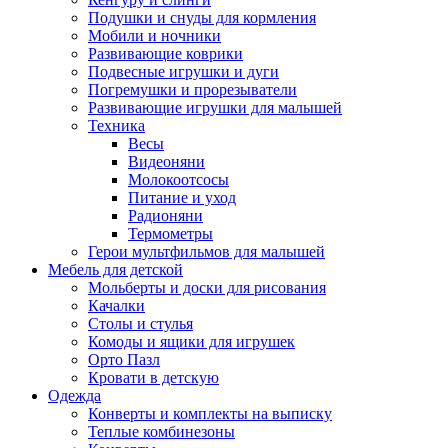
Подушки и снуды для кормления
Мобили и ночники
Развивающие коврики
Подвесные игрушки и дуги
Погремушки и прорезыватели
Развивающие игрушки для малышей
Техника
Весы
Видеоняни
Молокоотсосы
Питание и уход
Радионяни
Термометры
Герои мультфильмов для малышей
Мебель для детской
Мольберты и доски для рисования
Качалки
Столы и стулья
Комоды и ящики для игрушек
Орто Пазл
Кровати в детскую
Одежда
Конверты и комплекты на выписку
Теплые комбинезоны