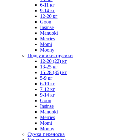
6-11 кг
9-14 кг
12-20 кг
Goon
Insinse
Manuoki
Merries
Momi
Moony
Подгузники-трусики
12-20 (22) кг
13-25 кг
15-28 (35) кг
5-9 кг
6-10 кг
7-12 кг
9-14 кг
Goon
Insinse
Manuoki
Merries
Momi
Moony
Сумка-переноска
Кенгуру и слинги