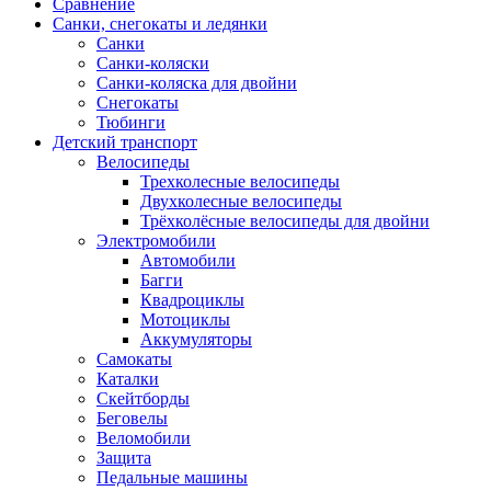
Сравнение
Санки, снегокаты и ледянки
Санки
Санки-коляски
Санки-коляска для двойни
Снегокаты
Тюбинги
Детский транспорт
Велосипеды
Трехколесные велосипеды
Двухколесные велосипеды
Трёхколёсные велосипеды для двойни
Электромобили
Автомобили
Багги
Квадроциклы
Мотоциклы
Аккумуляторы
Самокаты
Каталки
Скейтборды
Беговелы
Веломобили
Защита
Педальные машины