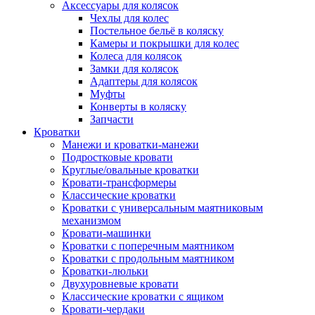
Аксессуары для колясок
Чехлы для колес
Постельное бельё в коляску
Камеры и покрышки для колес
Колеса для колясок
Замки для колясок
Адаптеры для колясок
Муфты
Конверты в коляску
Запчасти
Кроватки
Манежи и кроватки-манежи
Подростковые кровати
Круглые/овальные кроватки
Кровати-трансформеры
Классические кроватки
Кроватки с универсальным маятниковым
механизмом
Кровати-машинки
Кроватки с поперечным маятником
Кроватки с продольным маятником
Кроватки-люльки
Двухуровневые кровати
Классические кроватки с ящиком
Кровати-чердаки