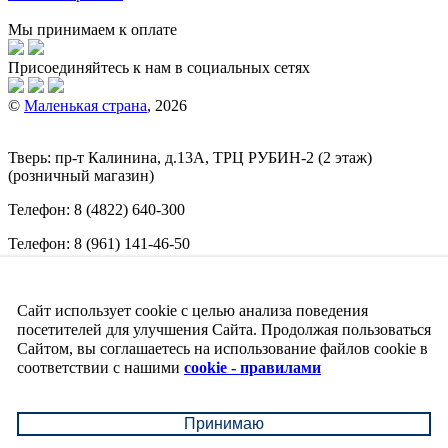
Мы принимаем к оплате
Присоединяйтесь к нам в социальных сетях
©
Маленькая страна
, 2026
Тверь:
пр-т
Калинина, д.13А, ТРЦ
РУБИН-2
(2 этаж)
(розничный магазин)
Телефон:
8 (4822) 640-300
Телефон:
8 (961) 141-46-50
E-mail:
info@malenkajastrana.com
Сайт использует cookie с целью анализа поведения
Обращаем ваше внимание на то, что вся информация
(включая цены) на этом интернет-сайте носит исключительно
посетителей для улучшения Сайта. Продолжая пользоваться
информационный характер и ни при каких условиях не
Сайтом, вы соглашаетесь на использование файлов cookie в
является публичной офертой, определяемой положениями
соответствии с нашими
cookie - правилами
Статьи 437 (2) Гражданского кодекса РФ.
↑
Принимаю
↓