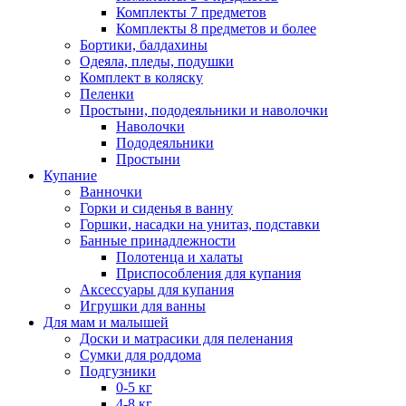
Комплекты 7 предметов
Комплекты 8 предметов и более
Бортики, балдахины
Одеяла, пледы, подушки
Комплект в коляску
Пеленки
Простыни, пододеяльники и наволочки
Наволочки
Пододеяльники
Простыни
Купание
Ванночки
Горки и сиденья в ванну
Горшки, насадки на унитаз, подставки
Банные принадлежности
Полотенца и халаты
Приспособления для купания
Аксессуары для купания
Игрушки для ванны
Для мам и малышей
Доски и матрасики для пеленания
Сумки для роддома
Подгузники
0-5 кг
4-8 кг