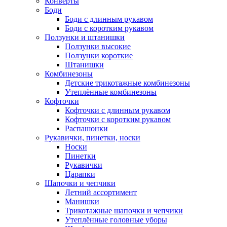
Конверты
Боди
Боди с длинным рукавом
Боди с коротким рукавом
Ползунки и штанишки
Ползунки высокие
Ползунки короткие
Штанишки
Комбинезоны
Детские трикотажные комбинезоны
Утеплённые комбинезоны
Кофточки
Кофточки с длинным рукавом
Кофточки с коротким рукавом
Распашонки
Рукавички, пинетки, носки
Носки
Пинетки
Рукавички
Царапки
Шапочки и чепчики
Летний ассортимент
Манишки
Трикотажные шапочки и чепчики
Утеплённые головные уборы