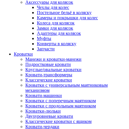
Аксессуары для колясок
Чехлы для колес
Постельное бельё в коляску
Камеры и покрышки для колес
Колеса для колясок
Замки для колясок
Адаптеры для колясок
Муфты
Конверты в коляску
Запчасти
Кроватки
Манежи и кроватки-манежи
Подростковые кровати
Круглые/овальные кроватки
Кровати-трансформеры
Классические кроватки
Кроватки с универсальным маятниковым
механизмом
Кровати-машинки
Кроватки с поперечным маятником
Кроватки с продольным маятником
Кроватки-люльки
Двухуровневые кровати
Классические кроватки с ящиком
Кровати-чердаки