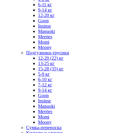
6-11 кг
9-14 кг
12-20 кг
Goon
Insinse
Manuoki
Merries
Momi
Moony
Подгузники-трусики
12-20 (22) кг
13-25 кг
15-28 (35) кг
5-9 кг
6-10 кг
7-12 кг
9-14 кг
Goon
Insinse
Manuoki
Merries
Momi
Moony
Сумка-переноска
Кенгуру и слинги