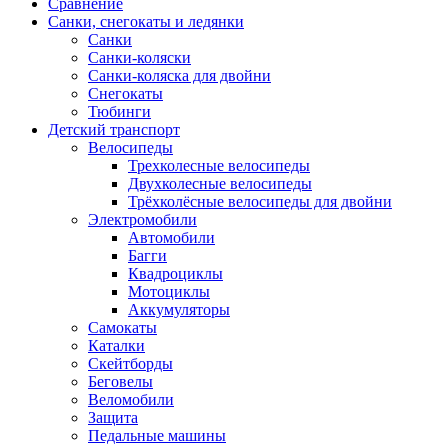
Сравнение
Санки, снегокаты и ледянки
Санки
Санки-коляски
Санки-коляска для двойни
Снегокаты
Тюбинги
Детский транспорт
Велосипеды
Трехколесные велосипеды
Двухколесные велосипеды
Трёхколёсные велосипеды для двойни
Электромобили
Автомобили
Багги
Квадроциклы
Мотоциклы
Аккумуляторы
Самокаты
Каталки
Скейтборды
Беговелы
Веломобили
Защита
Педальные машины