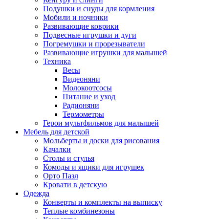
Подушки и снуды для кормления
Мобили и ночники
Развивающие коврики
Подвесные игрушки и дуги
Погремушки и прорезыватели
Развивающие игрушки для малышей
Техника
Весы
Видеоняни
Молокоотсосы
Питание и уход
Радионяни
Термометры
Герои мультфильмов для малышей
Мебель для детской
Мольберты и доски для рисования
Качалки
Столы и стулья
Комоды и ящики для игрушек
Орто Пазл
Кровати в детскую
Одежда
Конверты и комплекты на выписку
Теплые комбинезоны