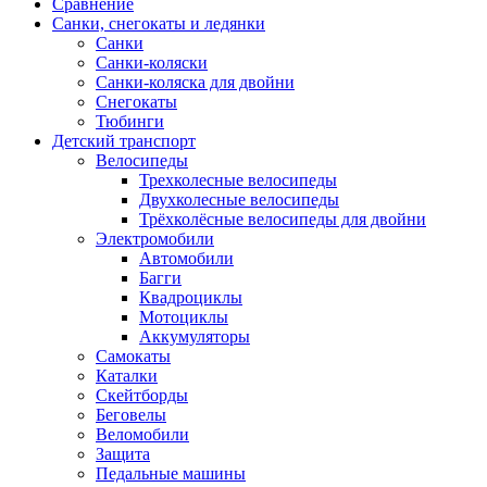
Сравнение
Санки, снегокаты и ледянки
Санки
Санки-коляски
Санки-коляска для двойни
Снегокаты
Тюбинги
Детский транспорт
Велосипеды
Трехколесные велосипеды
Двухколесные велосипеды
Трёхколёсные велосипеды для двойни
Электромобили
Автомобили
Багги
Квадроциклы
Мотоциклы
Аккумуляторы
Самокаты
Каталки
Скейтборды
Беговелы
Веломобили
Защита
Педальные машины