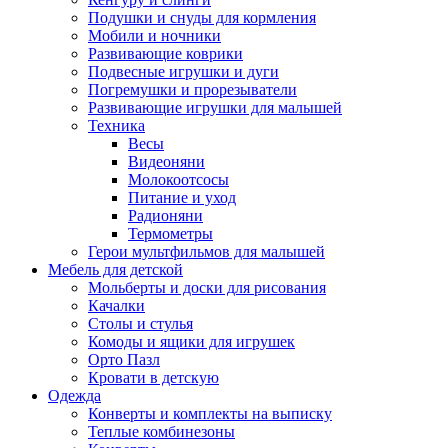
Подушки и снуды для кормления
Мобили и ночники
Развивающие коврики
Подвесные игрушки и дуги
Погремушки и прорезыватели
Развивающие игрушки для малышей
Техника
Весы
Видеоняни
Молокоотсосы
Питание и уход
Радионяни
Термометры
Герои мультфильмов для малышей
Мебель для детской
Мольберты и доски для рисования
Качалки
Столы и стулья
Комоды и ящики для игрушек
Орто Пазл
Кровати в детскую
Одежда
Конверты и комплекты на выписку
Теплые комбинезоны