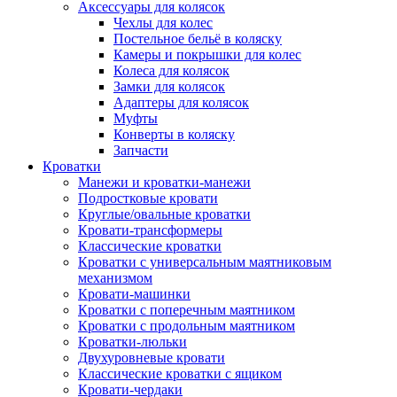
Аксессуары для колясок
Чехлы для колес
Постельное бельё в коляску
Камеры и покрышки для колес
Колеса для колясок
Замки для колясок
Адаптеры для колясок
Муфты
Конверты в коляску
Запчасти
Кроватки
Манежи и кроватки-манежи
Подростковые кровати
Круглые/овальные кроватки
Кровати-трансформеры
Классические кроватки
Кроватки с универсальным маятниковым
механизмом
Кровати-машинки
Кроватки с поперечным маятником
Кроватки с продольным маятником
Кроватки-люльки
Двухуровневые кровати
Классические кроватки с ящиком
Кровати-чердаки