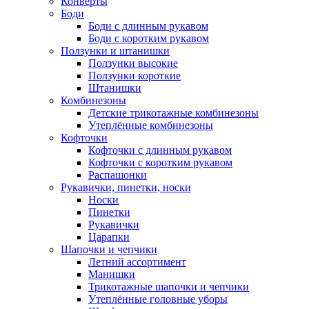
Конверты
Боди
Боди с длинным рукавом
Боди с коротким рукавом
Ползунки и штанишки
Ползунки высокие
Ползунки короткие
Штанишки
Комбинезоны
Детские трикотажные комбинезоны
Утеплённые комбинезоны
Кофточки
Кофточки с длинным рукавом
Кофточки с коротким рукавом
Распашонки
Рукавички, пинетки, носки
Носки
Пинетки
Рукавички
Царапки
Шапочки и чепчики
Летний ассортимент
Манишки
Трикотажные шапочки и чепчики
Утеплённые головные уборы