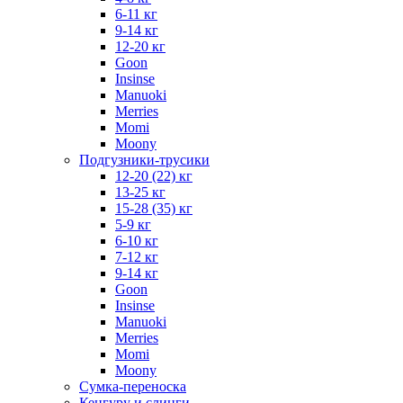
6-11 кг
9-14 кг
12-20 кг
Goon
Insinse
Manuoki
Merries
Momi
Moony
Подгузники-трусики
12-20 (22) кг
13-25 кг
15-28 (35) кг
5-9 кг
6-10 кг
7-12 кг
9-14 кг
Goon
Insinse
Manuoki
Merries
Momi
Moony
Сумка-переноска
Кенгуру и слинги