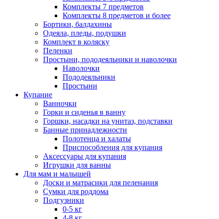
Комплекты 7 предметов
Комплекты 8 предметов и более
Бортики, балдахины
Одеяла, пледы, подушки
Комплект в коляску
Пеленки
Простыни, пододеяльники и наволочки
Наволочки
Пододеяльники
Простыни
Купание
Ванночки
Горки и сиденья в ванну
Горшки, насадки на унитаз, подставки
Банные принадлежности
Полотенца и халаты
Приспособления для купания
Аксессуары для купания
Игрушки для ванны
Для мам и малышей
Доски и матрасики для пеленания
Сумки для роддома
Подгузники
0-5 кг
4-8 кг