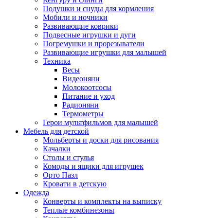
Подушки и снуды для кормления
Мобили и ночники
Развивающие коврики
Подвесные игрушки и дуги
Погремушки и прорезыватели
Развивающие игрушки для малышей
Техника
Весы
Видеоняни
Молокоотсосы
Питание и уход
Радионяни
Термометры
Герои мультфильмов для малышей
Мебель для детской
Мольберты и доски для рисования
Качалки
Столы и стулья
Комоды и ящики для игрушек
Орто Пазл
Кровати в детскую
Одежда
Конверты и комплекты на выписку
Теплые комбинезоны