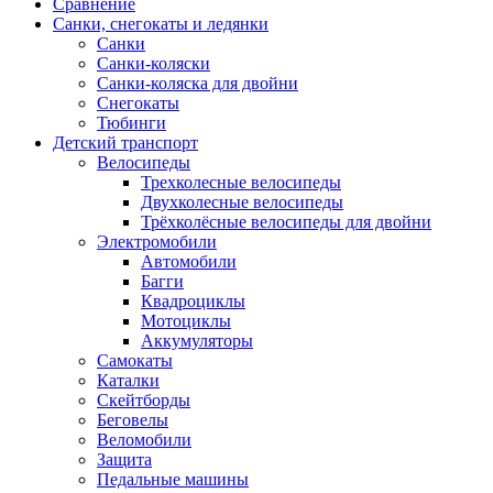
Сравнение
Санки, снегокаты и ледянки
Санки
Санки-коляски
Санки-коляска для двойни
Снегокаты
Тюбинги
Детский транспорт
Велосипеды
Трехколесные велосипеды
Двухколесные велосипеды
Трёхколёсные велосипеды для двойни
Электромобили
Автомобили
Багги
Квадроциклы
Мотоциклы
Аккумуляторы
Самокаты
Каталки
Скейтборды
Беговелы
Веломобили
Защита
Педальные машины