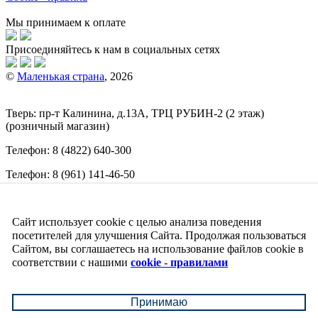
Мы принимаем к оплате
Присоединяйтесь к нам в социальных сетях
©
Маленькая страна
, 2026
Тверь:
пр-т
Калинина, д.13А, ТРЦ
РУБИН-2
(2 этаж)
(розничный магазин)
Телефон:
8 (4822) 640-300
Телефон:
8 (961) 141-46-50
E-mail:
info@malenkajastrana.com
Сайт использует cookie с целью анализа поведения
Обращаем ваше внимание на то, что вся информация
(включая цены) на этом интернет-сайте носит исключительно
посетителей для улучшения Сайта. Продолжая пользоваться
информационный характер и ни при каких условиях не
Сайтом, вы соглашаетесь на использование файлов cookie в
является публичной офертой, определяемой положениями
соответствии с нашими
cookie - правилами
Статьи 437 (2) Гражданского кодекса РФ.
↑
Принимаю
↓