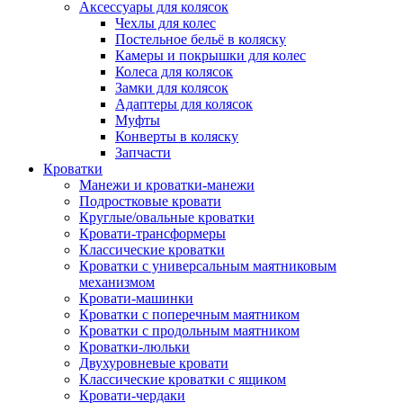
Аксессуары для колясок
Чехлы для колес
Постельное бельё в коляску
Камеры и покрышки для колес
Колеса для колясок
Замки для колясок
Адаптеры для колясок
Муфты
Конверты в коляску
Запчасти
Кроватки
Манежи и кроватки-манежи
Подростковые кровати
Круглые/овальные кроватки
Кровати-трансформеры
Классические кроватки
Кроватки с универсальным маятниковым
механизмом
Кровати-машинки
Кроватки с поперечным маятником
Кроватки с продольным маятником
Кроватки-люльки
Двухуровневые кровати
Классические кроватки с ящиком
Кровати-чердаки