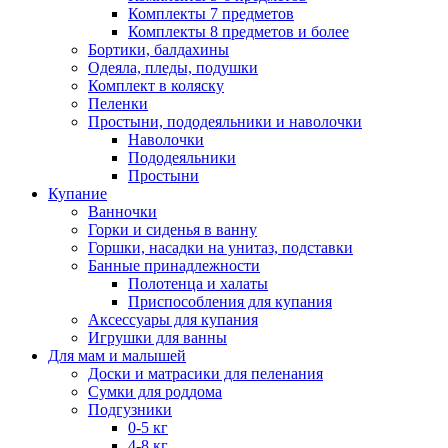
Комплекты 7 предметов
Комплекты 8 предметов и более
Бортики, балдахины
Одеяла, пледы, подушки
Комплект в коляску
Пеленки
Простыни, пододеяльники и наволочки
Наволочки
Пододеяльники
Простыни
Купание
Ванночки
Горки и сиденья в ванну
Горшки, насадки на унитаз, подставки
Банные принадлежности
Полотенца и халаты
Приспособления для купания
Аксессуары для купания
Игрушки для ванны
Для мам и малышей
Доски и матрасики для пеленания
Сумки для роддома
Подгузники
0-5 кг
4-8 кг