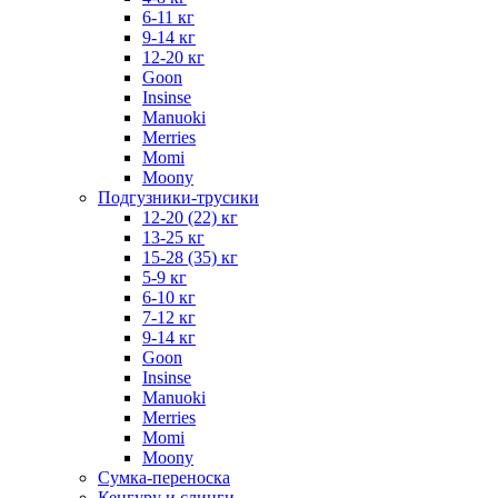
6-11 кг
9-14 кг
12-20 кг
Goon
Insinse
Manuoki
Merries
Momi
Moony
Подгузники-трусики
12-20 (22) кг
13-25 кг
15-28 (35) кг
5-9 кг
6-10 кг
7-12 кг
9-14 кг
Goon
Insinse
Manuoki
Merries
Momi
Moony
Сумка-переноска
Кенгуру и слинги