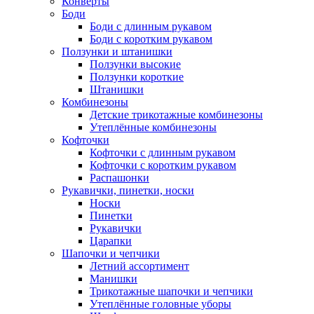
Конверты
Боди
Боди с длинным рукавом
Боди с коротким рукавом
Ползунки и штанишки
Ползунки высокие
Ползунки короткие
Штанишки
Комбинезоны
Детские трикотажные комбинезоны
Утеплённые комбинезоны
Кофточки
Кофточки с длинным рукавом
Кофточки с коротким рукавом
Распашонки
Рукавички, пинетки, носки
Носки
Пинетки
Рукавички
Царапки
Шапочки и чепчики
Летний ассортимент
Манишки
Трикотажные шапочки и чепчики
Утеплённые головные уборы