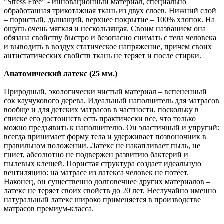
"Stress Free" - инновационный материал, специально
обработанная трикотажная ткань из двух слоев. Нижний слой
– пористый, дышащий, верхнее покрытие – 100% хлопок. На
ощупь очень мягкая и нескользящая. Своим названием она
обязана свойству быстро и безопасно снимать с тела человека
и выводить в воздух статическое напряжение, причем своих
антистатических свойств ткань не теряет и после стирки.
Анатомический латекс (25 мм.)
Природный, экологически чистый материал – вспененный
сок каучукового дерева. Идеальный наполнитель для матрасов
вообще и для детских матрасов в частности, поскольку в
списке его достоинств есть практически все, что только
можно предъявить к наполнителю. Он эластичный и упругий:
всегда принимает форму тела и удерживает позвоночник в
правильном положении. Латекс не накапливает пыль, не
гниет, абсолютно не подвержен развитию бактерий и
пылевых клещей. Пористая структура создает идеальную
вентиляцию: на матрасе из латекса человек не потеет.
Наконец, он существенно долговечнее других материалов –
латекс не теряет своих свойств до 20 лет. Неслучайно именно
натуральный латекс широко применяется в производстве
матрасов премиум-класса.