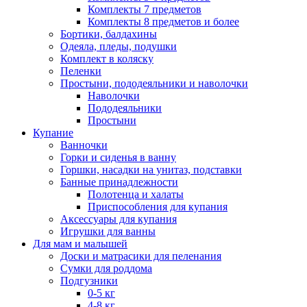
Комплекты 7 предметов
Комплекты 8 предметов и более
Бортики, балдахины
Одеяла, пледы, подушки
Комплект в коляску
Пеленки
Простыни, пододеяльники и наволочки
Наволочки
Пододеяльники
Простыни
Купание
Ванночки
Горки и сиденья в ванну
Горшки, насадки на унитаз, подставки
Банные принадлежности
Полотенца и халаты
Приспособления для купания
Аксессуары для купания
Игрушки для ванны
Для мам и малышей
Доски и матрасики для пеленания
Сумки для роддома
Подгузники
0-5 кг
4-8 кг