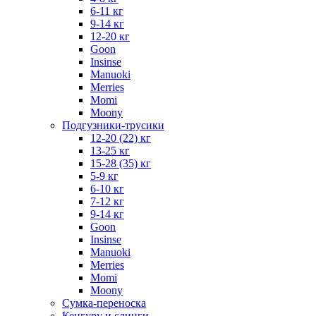
6-11 кг
9-14 кг
12-20 кг
Goon
Insinse
Manuoki
Merries
Momi
Moony
Подгузники-трусики
12-20 (22) кг
13-25 кг
15-28 (35) кг
5-9 кг
6-10 кг
7-12 кг
9-14 кг
Goon
Insinse
Manuoki
Merries
Momi
Moony
Сумка-переноска
Кенгуру и слинги