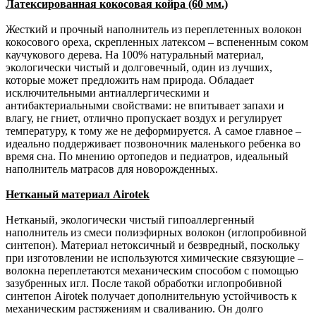
Латексированная кокосовая койра (60 мм.)
Жесткий и прочный наполнитель из переплетенных волокон
кокосового ореха, скрепленных латексом – вспененным соком
каучукового дерева. На 100% натуральный материал,
экологически чистый и долговечный, один из лучших,
которые может предложить нам природа. Обладает
исключительными антиаллергическими и
антибактериальными свойствами: не впитывает запахи и
влагу, не гниет, отлично пропускает воздух и регулирует
температуру, к тому же не деформируется. А самое главное –
идеально поддерживает позвоночник маленького ребенка во
время сна. По мнению ортопедов и педиатров, идеальный
наполнитель матрасов для новорожденных.
Нетканый материал Airotek
Нетканый, экологически чистый гипоаллергенный
наполнитель из смеси полиэфирных волокон (иглопробивной
синтепон). Материал нетоксичный и безвредный, поскольку
при изготовлении не используются химические связующие –
волокна переплетаются механическим способом с помощью
зазубренных игл. После такой обработки иглопробивной
синтепон Airotek получает дополнительную устойчивость к
механическим растяжениям и сваливанию. Он долго