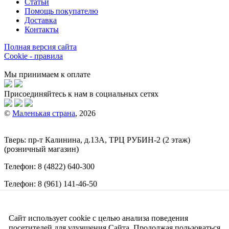
Статьи
Помощь покупателю
Доставка
Контакты
Полная версия сайта
Cookie - правила
Мы принимаем к оплате
Присоединяйтесь к нам в социальных сетях
©
Маленькая страна
, 2026
Тверь:
пр-т
Калинина, д.13А, ТРЦ
РУБИН-2
(2 этаж)
(розничный магазин)
Телефон:
8 (4822) 640-300
Телефон:
8 (961) 141-46-50
E-mail:
info@malenkajastrana.com
Сайт использует cookie с целью анализа поведения
Обращаем ваше внимание на то, что вся информация
(включая цены) на этом интернет-сайте носит исключительно
посетителей для улучшения Сайта. Продолжая пользоваться