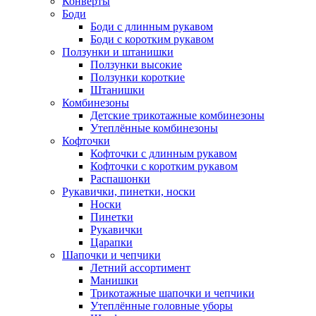
Конверты
Боди
Боди с длинным рукавом
Боди с коротким рукавом
Ползунки и штанишки
Ползунки высокие
Ползунки короткие
Штанишки
Комбинезоны
Детские трикотажные комбинезоны
Утеплённые комбинезоны
Кофточки
Кофточки с длинным рукавом
Кофточки с коротким рукавом
Распашонки
Рукавички, пинетки, носки
Носки
Пинетки
Рукавички
Царапки
Шапочки и чепчики
Летний ассортимент
Манишки
Трикотажные шапочки и чепчики
Утеплённые головные уборы