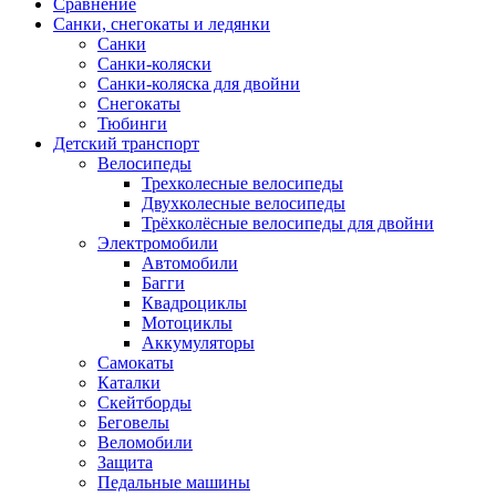
Сравнение
Санки, снегокаты и ледянки
Санки
Санки-коляски
Санки-коляска для двойни
Снегокаты
Тюбинги
Детский транспорт
Велосипеды
Трехколесные велосипеды
Двухколесные велосипеды
Трёхколёсные велосипеды для двойни
Электромобили
Автомобили
Багги
Квадроциклы
Мотоциклы
Аккумуляторы
Самокаты
Каталки
Скейтборды
Беговелы
Веломобили
Защита
Педальные машины