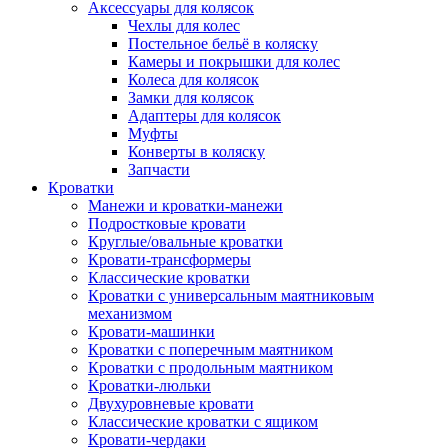
Аксессуары для колясок
Чехлы для колес
Постельное бельё в коляску
Камеры и покрышки для колес
Колеса для колясок
Замки для колясок
Адаптеры для колясок
Муфты
Конверты в коляску
Запчасти
Кроватки
Манежи и кроватки-манежи
Подростковые кровати
Круглые/овальные кроватки
Кровати-трансформеры
Классические кроватки
Кроватки с универсальным маятниковым
механизмом
Кровати-машинки
Кроватки с поперечным маятником
Кроватки с продольным маятником
Кроватки-люльки
Двухуровневые кровати
Классические кроватки с ящиком
Кровати-чердаки