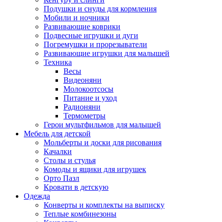
Подушки и снуды для кормления
Мобили и ночники
Развивающие коврики
Подвесные игрушки и дуги
Погремушки и прорезыватели
Развивающие игрушки для малышей
Техника
Весы
Видеоняни
Молокоотсосы
Питание и уход
Радионяни
Термометры
Герои мультфильмов для малышей
Мебель для детской
Мольберты и доски для рисования
Качалки
Столы и стулья
Комоды и ящики для игрушек
Орто Пазл
Кровати в детскую
Одежда
Конверты и комплекты на выписку
Теплые комбинезоны