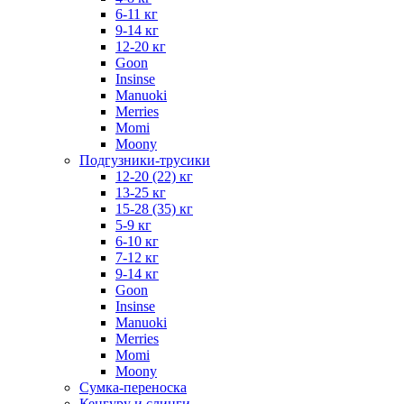
6-11 кг
9-14 кг
12-20 кг
Goon
Insinse
Manuoki
Merries
Momi
Moony
Подгузники-трусики
12-20 (22) кг
13-25 кг
15-28 (35) кг
5-9 кг
6-10 кг
7-12 кг
9-14 кг
Goon
Insinse
Manuoki
Merries
Momi
Moony
Сумка-переноска
Кенгуру и слинги