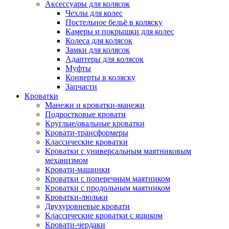
Аксессуары для колясок
Чехлы для колес
Постельное бельё в коляску
Камеры и покрышки для колес
Колеса для колясок
Замки для колясок
Адаптеры для колясок
Муфты
Конверты в коляску
Запчасти
Кроватки
Манежи и кроватки-манежи
Подростковые кровати
Круглые/овальные кроватки
Кровати-трансформеры
Классические кроватки
Кроватки с универсальным маятниковым
механизмом
Кровати-машинки
Кроватки с поперечным маятником
Кроватки с продольным маятником
Кроватки-люльки
Двухуровневые кровати
Классические кроватки с ящиком
Кровати-чердаки