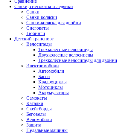
Сравнение
Санки, снегокаты и ледянки
Санки
Санки-коляски
Санки-коляска для двойни
Снегокаты
Тюбинги
Детский транспорт
Велосипеды
Трехколесные велосипеды
Двухколесные велосипеды
Трёхколёсные велосипеды для двойни
Электромобили
Автомобили
Багги
Квадроциклы
Мотоциклы
Аккумуляторы
Самокаты
Каталки
Скейтборды
Беговелы
Веломобили
Защита
Педальные машины