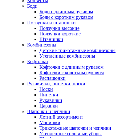
Конверты
Боди
Боди с длинным рукавом
Боди с коротким рукавом
Ползунки и штанишки
Ползунки высокие
Ползунки короткие
Штанишки
Комбинезоны
Детские трикотажные комбинезоны
Утеплённые комбинезоны
Кофточки
Кофточки с длинным рукавом
Кофточки с коротким рукавом
Распашонки
Рукавички, пинетки, носки
Носки
Пинетки
Рукавички
Царапки
Шапочки и чепчики
Летний ассортимент
Манишки
Трикотажные шапочки и чепчики
Утеплённые головные уборы