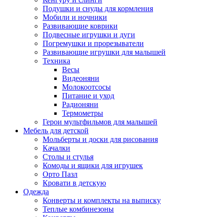
Подушки и снуды для кормления
Мобили и ночники
Развивающие коврики
Подвесные игрушки и дуги
Погремушки и прорезыватели
Развивающие игрушки для малышей
Техника
Весы
Видеоняни
Молокоотсосы
Питание и уход
Радионяни
Термометры
Герои мультфильмов для малышей
Мебель для детской
Мольберты и доски для рисования
Качалки
Столы и стулья
Комоды и ящики для игрушек
Орто Пазл
Кровати в детскую
Одежда
Конверты и комплекты на выписку
Теплые комбинезоны