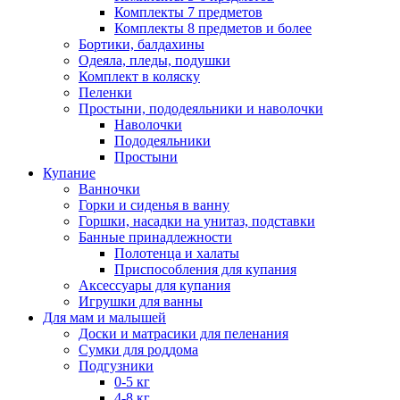
Комплекты 7 предметов
Комплекты 8 предметов и более
Бортики, балдахины
Одеяла, пледы, подушки
Комплект в коляску
Пеленки
Простыни, пододеяльники и наволочки
Наволочки
Пододеяльники
Простыни
Купание
Ванночки
Горки и сиденья в ванну
Горшки, насадки на унитаз, подставки
Банные принадлежности
Полотенца и халаты
Приспособления для купания
Аксессуары для купания
Игрушки для ванны
Для мам и малышей
Доски и матрасики для пеленания
Сумки для роддома
Подгузники
0-5 кг
4-8 кг