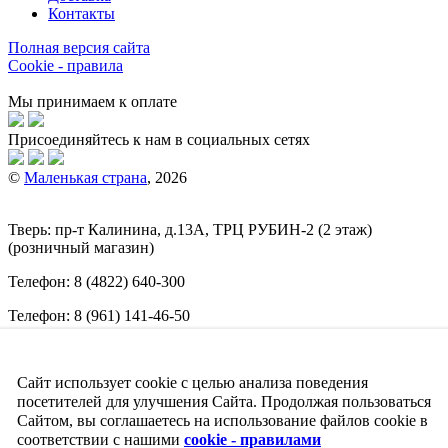
Контакты
Полная версия сайта
Cookie - правила
Мы принимаем к оплате
Присоединяйтесь к нам в социальных сетях
©
Маленькая страна
, 2026
Тверь:
пр-т
Калинина, д.13А, ТРЦ
РУБИН-2
(2 этаж)
(розничный магазин)
Телефон:
8 (4822) 640-300
Телефон:
8 (961) 141-46-50
E-mail:
info@malenkajastrana.com
Сайт использует cookie с целью анализа поведения
Обращаем ваше внимание на то, что вся информация
(включая цены) на этом интернет-сайте носит исключительно
посетителей для улучшения Сайта. Продолжая пользоваться
информационный характер и ни при каких условиях не
Сайтом, вы соглашаетесь на использование файлов cookie в
является публичной офертой, определяемой положениями
соответствии с нашими
cookie - правилами