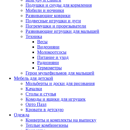
Подушки и снуды для кормления
Мобили и ночники
Развивающие коврики
Подвесные игрушки и дуги
Погремушки и прорезыватели
Развивающие игрушки для малышей
Техника
Весы
Видеоняни
Молокоотсосы
Питание и уход
Радионяни
Термометры
Герои мультфильмов для малышей
Мебель для детской
Мольберты и доски для рисования
Качалки
Столы и стулья
Комоды и ящики для игрушек
Орто Пазл
Кровати в детскую
Одежда
Конверты и комплекты на выписку
Теплые комбинезоны