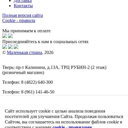
Доставка
Контакты
Полная версия сайта
Cookie - правила
Мы принимаем к оплате
Присоединяйтесь к нам в социальных сетях
©
Маленькая страна
, 2026
Тверь:
пр-т
Калинина, д.13А, ТРЦ
РУБИН-2
(2 этаж)
(розничный магазин)
Телефон:
8 (4822) 640-300
Телефон:
8 (961) 141-46-50
E-mail:
info@malenkajastrana.com
Сайт использует cookie с целью анализа поведения
Обращаем ваше внимание на то, что вся информация
(включая цены) на этом интернет-сайте носит исключительно
посетителей для улучшения Сайта. Продолжая пользоваться
информационный характер и ни при каких условиях не
Сайтом, вы соглашаетесь на использование файлов cookie в
является публичной офертой, определяемой положениями
соответствии с нашими
cookie - правилами