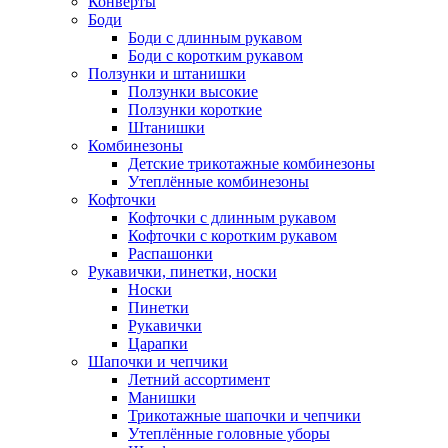
Конверты
Боди
Боди с длинным рукавом
Боди с коротким рукавом
Ползунки и штанишки
Ползунки высокие
Ползунки короткие
Штанишки
Комбинезоны
Детские трикотажные комбинезоны
Утеплённые комбинезоны
Кофточки
Кофточки с длинным рукавом
Кофточки с коротким рукавом
Распашонки
Рукавички, пинетки, носки
Носки
Пинетки
Рукавички
Царапки
Шапочки и чепчики
Летний ассортимент
Манишки
Трикотажные шапочки и чепчики
Утеплённые головные уборы