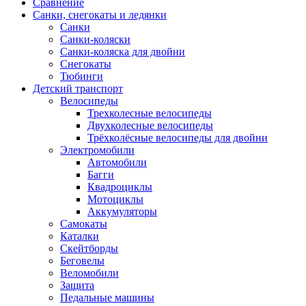
Сравнение
Санки, снегокаты и ледянки
Санки
Санки-коляски
Санки-коляска для двойни
Снегокаты
Тюбинги
Детский транспорт
Велосипеды
Трехколесные велосипеды
Двухколесные велосипеды
Трёхколёсные велосипеды для двойни
Электромобили
Автомобили
Багги
Квадроциклы
Мотоциклы
Аккумуляторы
Самокаты
Каталки
Скейтборды
Беговелы
Веломобили
Защита
Педальные машины