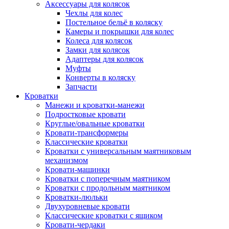
Аксессуары для колясок
Чехлы для колес
Постельное бельё в коляску
Камеры и покрышки для колес
Колеса для колясок
Замки для колясок
Адаптеры для колясок
Муфты
Конверты в коляску
Запчасти
Кроватки
Манежи и кроватки-манежи
Подростковые кровати
Круглые/овальные кроватки
Кровати-трансформеры
Классические кроватки
Кроватки с универсальным маятниковым
механизмом
Кровати-машинки
Кроватки с поперечным маятником
Кроватки с продольным маятником
Кроватки-люльки
Двухуровневые кровати
Классические кроватки с ящиком
Кровати-чердаки