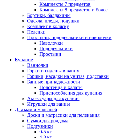
Комплекты 7 предметов
Комплекты 8 предметов и более
Бортики, балдахины
Одеяла, пледы, подушки
Комплект в коляску
Пеленки
Простыни, пододеяльники и наволочки
Наволочки
Пододеяльники
Простыни
Купание
Ванночки
Горки и сиденья в ванну
Горшки, насадки на унитаз, подставки
Банные принадлежности
Полотенца и халаты
Приспособления для купания
Аксессуары для купания
Игрушки для ванны
Для мам и малышей
Доски и матрасики для пеленания
Сумки для роддома
Подгузники
0-5 кг
4-8 кг