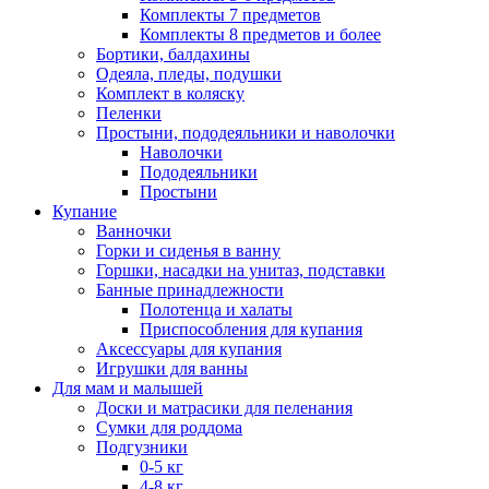
Комплекты 7 предметов
Комплекты 8 предметов и более
Бортики, балдахины
Одеяла, пледы, подушки
Комплект в коляску
Пеленки
Простыни, пододеяльники и наволочки
Наволочки
Пододеяльники
Простыни
Купание
Ванночки
Горки и сиденья в ванну
Горшки, насадки на унитаз, подставки
Банные принадлежности
Полотенца и халаты
Приспособления для купания
Аксессуары для купания
Игрушки для ванны
Для мам и малышей
Доски и матрасики для пеленания
Сумки для роддома
Подгузники
0-5 кг
4-8 кг