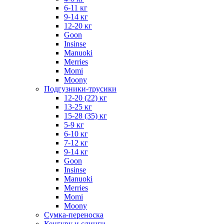
6-11 кг
9-14 кг
12-20 кг
Goon
Insinse
Manuoki
Merries
Momi
Moony
Подгузники-трусики
12-20 (22) кг
13-25 кг
15-28 (35) кг
5-9 кг
6-10 кг
7-12 кг
9-14 кг
Goon
Insinse
Manuoki
Merries
Momi
Moony
Сумка-переноска
Кенгуру и слинги