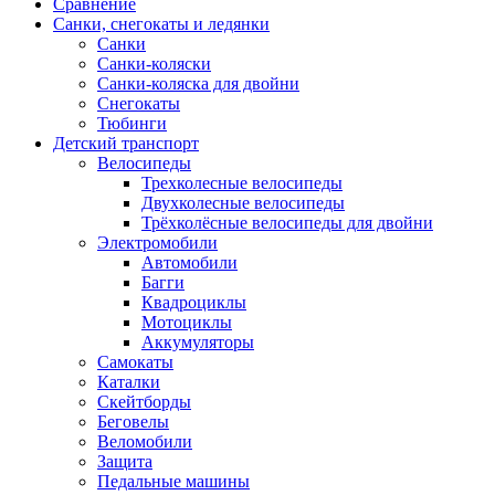
Сравнение
Санки, снегокаты и ледянки
Санки
Санки-коляски
Санки-коляска для двойни
Снегокаты
Тюбинги
Детский транспорт
Велосипеды
Трехколесные велосипеды
Двухколесные велосипеды
Трёхколёсные велосипеды для двойни
Электромобили
Автомобили
Багги
Квадроциклы
Мотоциклы
Аккумуляторы
Самокаты
Каталки
Скейтборды
Беговелы
Веломобили
Защита
Педальные машины