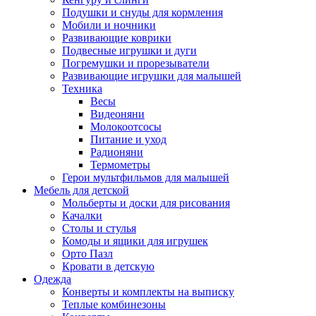
Подушки и снуды для кормления
Мобили и ночники
Развивающие коврики
Подвесные игрушки и дуги
Погремушки и прорезыватели
Развивающие игрушки для малышей
Техника
Весы
Видеоняни
Молокоотсосы
Питание и уход
Радионяни
Термометры
Герои мультфильмов для малышей
Мебель для детской
Мольберты и доски для рисования
Качалки
Столы и стулья
Комоды и ящики для игрушек
Орто Пазл
Кровати в детскую
Одежда
Конверты и комплекты на выписку
Теплые комбинезоны