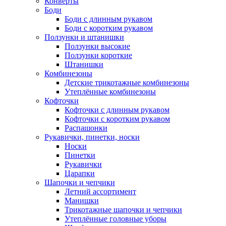
Конверты
Боди
Боди с длинным рукавом
Боди с коротким рукавом
Ползунки и штанишки
Ползунки высокие
Ползунки короткие
Штанишки
Комбинезоны
Детские трикотажные комбинезоны
Утеплённые комбинезоны
Кофточки
Кофточки с длинным рукавом
Кофточки с коротким рукавом
Распашонки
Рукавички, пинетки, носки
Носки
Пинетки
Рукавички
Царапки
Шапочки и чепчики
Летний ассортимент
Манишки
Трикотажные шапочки и чепчики
Утеплённые головные уборы