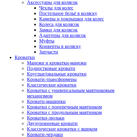
Аксессуары для колясок
Чехлы для колес
Постельное бельё в коляску
Камеры и покрышки для колес
Колеса для колясок
Замки для колясок
Адаптеры для колясок
Муфты
Конверты в коляску
Запчасти
Кроватки
Манежи и кроватки-манежи
Подростковые кровати
Круглые/овальные кроватки
Кровати-трансформеры
Классические кроватки
Кроватки с универсальным маятниковым
механизмом
Кровати-машинки
Кроватки с поперечным маятником
Кроватки с продольным маятником
Кроватки-люльки
Двухуровневые кровати
Классические кроватки с ящиком
Кровати-чердаки