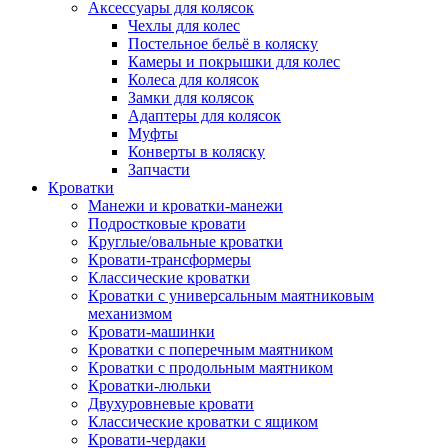
Аксессуары для колясок
Чехлы для колес
Постельное бельё в коляску
Камеры и покрышки для колес
Колеса для колясок
Замки для колясок
Адаптеры для колясок
Муфты
Конверты в коляску
Запчасти
Кроватки
Манежи и кроватки-манежи
Подростковые кровати
Круглые/овальные кроватки
Кровати-трансформеры
Классические кроватки
Кроватки с универсальным маятниковым
механизмом
Кровати-машинки
Кроватки с поперечным маятником
Кроватки с продольным маятником
Кроватки-люльки
Двухуровневые кровати
Классические кроватки с ящиком
Кровати-чердаки