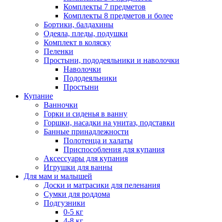
Комплекты 7 предметов
Комплекты 8 предметов и более
Бортики, балдахины
Одеяла, пледы, подушки
Комплект в коляску
Пеленки
Простыни, пододеяльники и наволочки
Наволочки
Пододеяльники
Простыни
Купание
Ванночки
Горки и сиденья в ванну
Горшки, насадки на унитаз, подставки
Банные принадлежности
Полотенца и халаты
Приспособления для купания
Аксессуары для купания
Игрушки для ванны
Для мам и малышей
Доски и матрасики для пеленания
Сумки для роддома
Подгузники
0-5 кг
4-8 кг