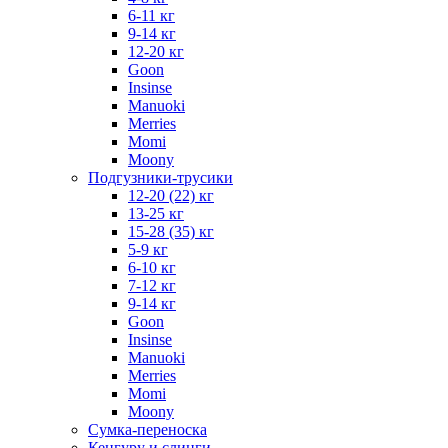
6-11 кг
9-14 кг
12-20 кг
Goon
Insinse
Manuoki
Merries
Momi
Moony
Подгузники-трусики
12-20 (22) кг
13-25 кг
15-28 (35) кг
5-9 кг
6-10 кг
7-12 кг
9-14 кг
Goon
Insinse
Manuoki
Merries
Momi
Moony
Сумка-переноска
Кенгуру и слинги