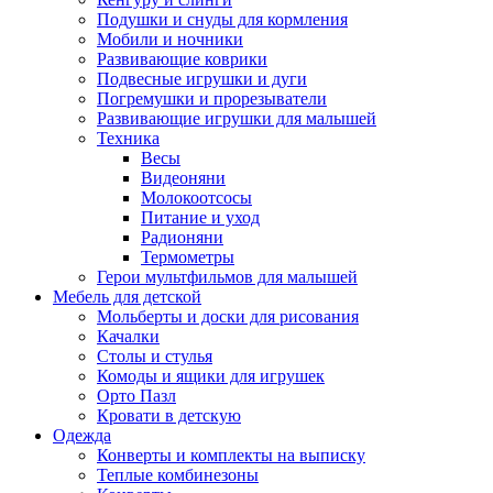
Подушки и снуды для кормления
Мобили и ночники
Развивающие коврики
Подвесные игрушки и дуги
Погремушки и прорезыватели
Развивающие игрушки для малышей
Техника
Весы
Видеоняни
Молокоотсосы
Питание и уход
Радионяни
Термометры
Герои мультфильмов для малышей
Мебель для детской
Мольберты и доски для рисования
Качалки
Столы и стулья
Комоды и ящики для игрушек
Орто Пазл
Кровати в детскую
Одежда
Конверты и комплекты на выписку
Теплые комбинезоны