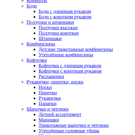
Конверты
Боди
Боди с длинным рукавом
Боди с коротким рукавом
Ползунки и штанишки
Ползунки высокие
Ползунки короткие
Штанишки
Комбинезоны
Детские трикотажные комбинезоны
Утеплённые комбинезоны
Кофточки
Кофточки с длинным рукавом
Кофточки с коротким рукавом
Распашонки
Рукавички, пинетки, носки
Носки
Пинетки
Рукавички
Царапки
Шапочки и чепчики
Летний ассортимент
Манишки
Трикотажные шапочки и чепчики
Утеплённые головные уборы