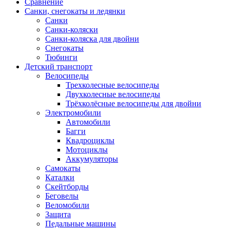
Сравнение
Санки, снегокаты и ледянки
Санки
Санки-коляски
Санки-коляска для двойни
Снегокаты
Тюбинги
Детский транспорт
Велосипеды
Трехколесные велосипеды
Двухколесные велосипеды
Трёхколёсные велосипеды для двойни
Электромобили
Автомобили
Багги
Квадроциклы
Мотоциклы
Аккумуляторы
Самокаты
Каталки
Скейтборды
Беговелы
Веломобили
Защита
Педальные машины