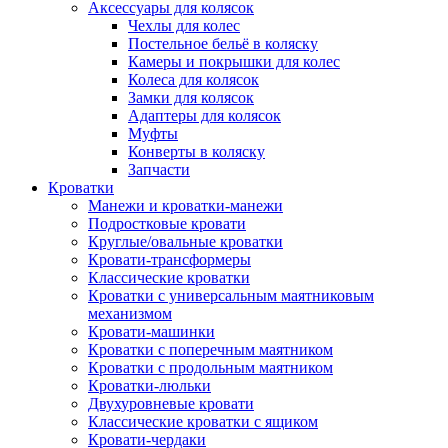
Аксессуары для колясок
Чехлы для колес
Постельное бельё в коляску
Камеры и покрышки для колес
Колеса для колясок
Замки для колясок
Адаптеры для колясок
Муфты
Конверты в коляску
Запчасти
Кроватки
Манежи и кроватки-манежи
Подростковые кровати
Круглые/овальные кроватки
Кровати-трансформеры
Классические кроватки
Кроватки с универсальным маятниковым
механизмом
Кровати-машинки
Кроватки с поперечным маятником
Кроватки с продольным маятником
Кроватки-люльки
Двухуровневые кровати
Классические кроватки с ящиком
Кровати-чердаки