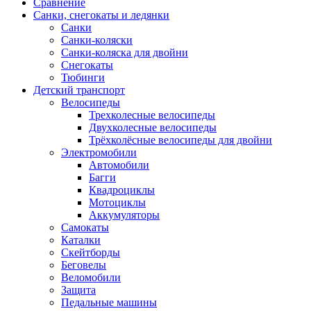
Сравнение
Санки, снегокаты и ледянки
Санки
Санки-коляски
Санки-коляска для двойни
Снегокаты
Тюбинги
Детский транспорт
Велосипеды
Трехколесные велосипеды
Двухколесные велосипеды
Трёхколёсные велосипеды для двойни
Электромобили
Автомобили
Багги
Квадроциклы
Мотоциклы
Аккумуляторы
Самокаты
Каталки
Скейтборды
Беговелы
Веломобили
Защита
Педальные машины