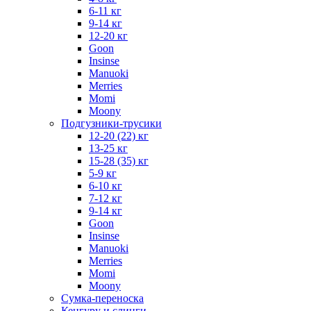
6-11 кг
9-14 кг
12-20 кг
Goon
Insinse
Manuoki
Merries
Momi
Moony
Подгузники-трусики
12-20 (22) кг
13-25 кг
15-28 (35) кг
5-9 кг
6-10 кг
7-12 кг
9-14 кг
Goon
Insinse
Manuoki
Merries
Momi
Moony
Сумка-переноска
Кенгуру и слинги