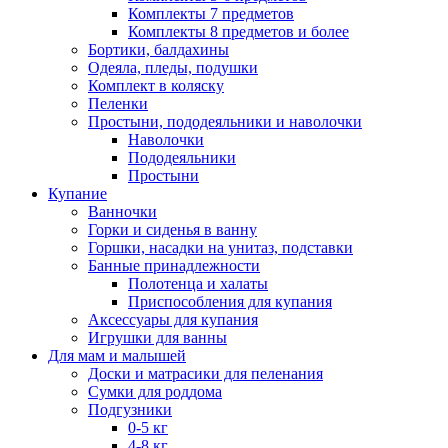
Комплекты 7 предметов
Комплекты 8 предметов и более
Бортики, балдахины
Одеяла, пледы, подушки
Комплект в коляску
Пеленки
Простыни, пододеяльники и наволочки
Наволочки
Пододеяльники
Простыни
Купание
Ванночки
Горки и сиденья в ванну
Горшки, насадки на унитаз, подставки
Банные принадлежности
Полотенца и халаты
Приспособления для купания
Аксессуары для купания
Игрушки для ванны
Для мам и малышей
Доски и матрасики для пеленания
Сумки для роддома
Подгузники
0-5 кг
4-8 кг