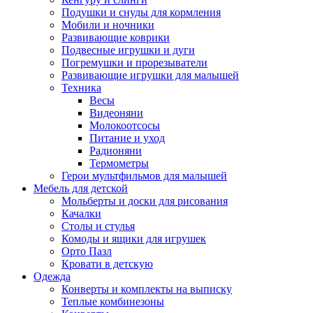
Подушки и снуды для кормления
Мобили и ночники
Развивающие коврики
Подвесные игрушки и дуги
Погремушки и прорезыватели
Развивающие игрушки для малышей
Техника
Весы
Видеоняни
Молокоотсосы
Питание и уход
Радионяни
Термометры
Герои мультфильмов для малышей
Мебель для детской
Мольберты и доски для рисования
Качалки
Столы и стулья
Комоды и ящики для игрушек
Орто Пазл
Кровати в детскую
Одежда
Конверты и комплекты на выписку
Теплые комбинезоны