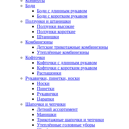
Конверты
Боди
Боди с длинным рукавом
Боди с коротким рукавом
Ползунки и штанишки
Ползунки высокие
Ползунки короткие
Штанишки
Комбинезоны
Детские трикотажные комбинезоны
Утеплённые комбинезоны
Кофточки
Кофточки с длинным рукавом
Кофточки с коротким рукавом
Распашонки
Рукавички, пинетки, носки
Носки
Пинетки
Рукавички
Царапки
Шапочки и чепчики
Летний ассортимент
Манишки
Трикотажные шапочки и чепчики
Утеплённые головные уборы