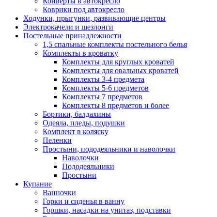
Конверты в автокресло
Коврики под автокресло
Ходунки, прыгунки, развивающие центры
Электрокачели и шезлонги
Постельные принадлежности
1,5 спальные комплекты постельного белья
Комплекты в кроватку
Комплекты для круглых кроватей
Комплекты для овальных кроватей
Комплекты 3-4 предмета
Комплекты 5-6 предметов
Комплекты 7 предметов
Комплекты 8 предметов и более
Бортики, балдахины
Одеяла, пледы, подушки
Комплект в коляску
Пеленки
Простыни, пододеяльники и наволочки
Наволочки
Пододеяльники
Простыни
Купание
Ванночки
Горки и сиденья в ванну
Горшки, насадки на унитаз, подставки