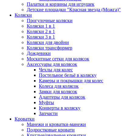
Палатки и корзины для игрушек
Детские площадки "Красная звезда (Можга)"
Коляски
Прогулочные коляски
Коляски 1 в 1
Коляски 2 в 1
Коляски 3 в 1
Коляски для двойни
Коляски трансформер
Дождевики
Москитные сетки для колясок
Аксессуары для колясок
Чехлы для колес
Постельное бельё в коляску
Камеры и покрышки для колес
Колеса для колясок
Замки для колясок
Адаптеры для колясок
Муфты
Конверты в коляску
Запчасти
Кроватки
Манежи и кроватки-манежи
Подростковые кровати
Круглые/овальные кроватки