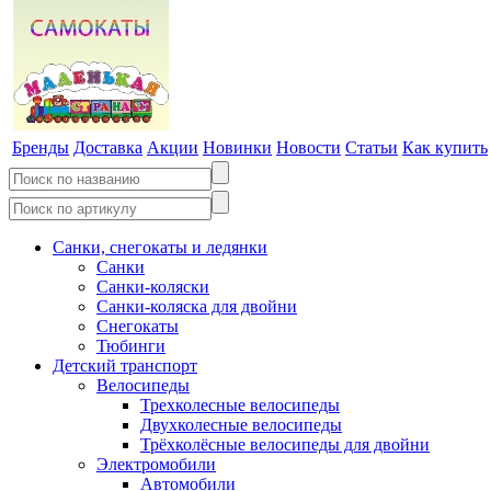
Бренды
Доставка
Акции
Новинки
Новости
Статьи
Как купить
Санки, снегокаты и ледянки
Санки
Санки-коляски
Санки-коляска для двойни
Снегокаты
Тюбинги
Детский транспорт
Велосипеды
Трехколесные велосипеды
Двухколесные велосипеды
Трёхколёсные велосипеды для двойни
Электромобили
Автомобили