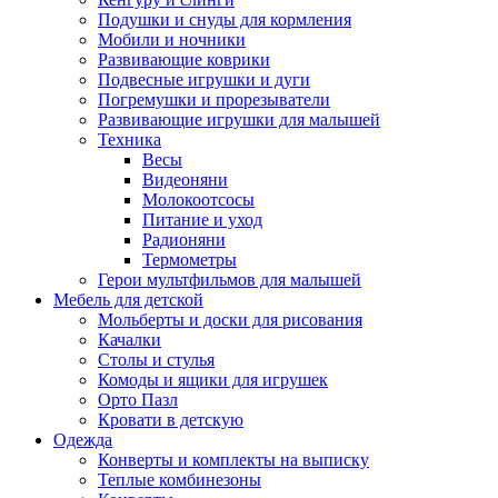
Подушки и снуды для кормления
Мобили и ночники
Развивающие коврики
Подвесные игрушки и дуги
Погремушки и прорезыватели
Развивающие игрушки для малышей
Техника
Весы
Видеоняни
Молокоотсосы
Питание и уход
Радионяни
Термометры
Герои мультфильмов для малышей
Мебель для детской
Мольберты и доски для рисования
Качалки
Столы и стулья
Комоды и ящики для игрушек
Орто Пазл
Кровати в детскую
Одежда
Конверты и комплекты на выписку
Теплые комбинезоны