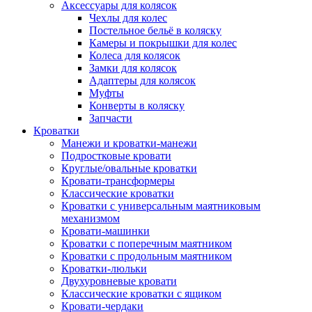
Аксессуары для колясок
Чехлы для колес
Постельное бельё в коляску
Камеры и покрышки для колес
Колеса для колясок
Замки для колясок
Адаптеры для колясок
Муфты
Конверты в коляску
Запчасти
Кроватки
Манежи и кроватки-манежи
Подростковые кровати
Круглые/овальные кроватки
Кровати-трансформеры
Классические кроватки
Кроватки с универсальным маятниковым
механизмом
Кровати-машинки
Кроватки с поперечным маятником
Кроватки с продольным маятником
Кроватки-люльки
Двухуровневые кровати
Классические кроватки с ящиком
Кровати-чердаки