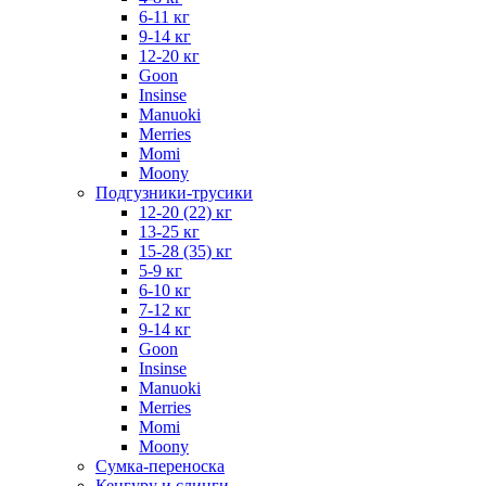
6-11 кг
9-14 кг
12-20 кг
Goon
Insinse
Manuoki
Merries
Momi
Moony
Подгузники-трусики
12-20 (22) кг
13-25 кг
15-28 (35) кг
5-9 кг
6-10 кг
7-12 кг
9-14 кг
Goon
Insinse
Manuoki
Merries
Momi
Moony
Сумка-переноска
Кенгуру и слинги