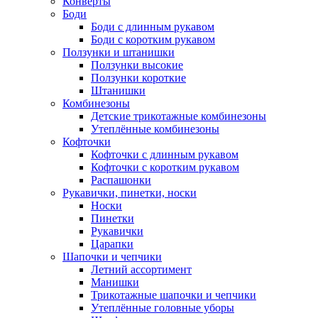
Конверты
Боди
Боди с длинным рукавом
Боди с коротким рукавом
Ползунки и штанишки
Ползунки высокие
Ползунки короткие
Штанишки
Комбинезоны
Детские трикотажные комбинезоны
Утеплённые комбинезоны
Кофточки
Кофточки с длинным рукавом
Кофточки с коротким рукавом
Распашонки
Рукавички, пинетки, носки
Носки
Пинетки
Рукавички
Царапки
Шапочки и чепчики
Летний ассортимент
Манишки
Трикотажные шапочки и чепчики
Утеплённые головные уборы