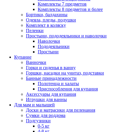
Комплекты 7 предметов
Комплекты 8 предметов и более
Бортики, балдахины
Одеяла, пледы, подушки
Комплект в коляску
Пеленки
Простыни, пододеяльники и наволочки
Наволочки
Пододеяльники
Простыни
Купание
Ванночки
Горки и сиденья в ванну
Горшки, насадки на унитаз, подставки
Банные принадлежности
Полотенца и халаты
Приспособления для купания
Аксессуары для купания
Игрушки для ванны
Для мам и малышей
Доски и матрасики для пеленания
Сумки для роддома
Подгузники
0-5 кг
4-8 кг