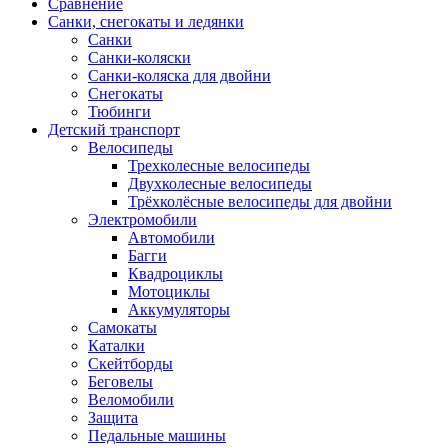
Сравнение
Санки, снегокаты и ледянки
Санки
Санки-коляски
Санки-коляска для двойни
Снегокаты
Тюбинги
Детский транспорт
Велосипеды
Трехколесные велосипеды
Двухколесные велосипеды
Трёхколёсные велосипеды для двойни
Электромобили
Автомобили
Багги
Квадроциклы
Мотоциклы
Аккумуляторы
Самокаты
Каталки
Скейтборды
Беговелы
Веломобили
Защита
Педальные машины