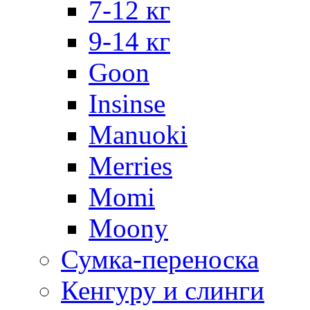
7-12 кг
9-14 кг
Goon
Insinse
Manuoki
Merries
Momi
Moony
Сумка-переноска
Кенгуру и слинги