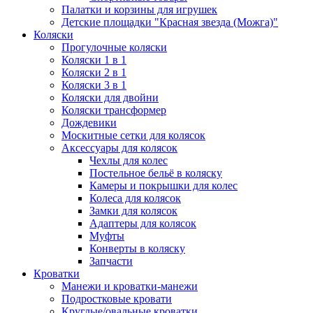
Палатки и корзины для игрушек
Детские площадки "Красная звезда (Можга)"
Коляски
Прогулочные коляски
Коляски 1 в 1
Коляски 2 в 1
Коляски 3 в 1
Коляски для двойни
Коляски трансформер
Дождевики
Москитные сетки для колясок
Аксессуары для колясок
Чехлы для колес
Постельное бельё в коляску
Камеры и покрышки для колес
Колеса для колясок
Замки для колясок
Адаптеры для колясок
Муфты
Конверты в коляску
Запчасти
Кроватки
Манежи и кроватки-манежи
Подростковые кровати
Круглые/овальные кроватки