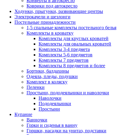
Конверты в автокресло
Коврики под автокресло
Ходунки, прыгунки, развивающие центры
Электрокачели и шезлонги
Постельные принадлежности
1,5 спальные комплекты постельного белья
Комплекты в кроватку
Комплекты для круглых кроватей
Комплекты для овальных кроватей
Комплекты 3-4 предмета
Комплекты 5-6 предметов
Комплекты 7 предметов
Комплекты 8 предметов и более
Бортики, балдахины
Одеяла, пледы, подушки
Комплект в коляску
Пеленки
Простыни, пододеяльники и наволочки
Наволочки
Пододеяльники
Простыни
Купание
Ванночки
Горки и сиденья в ванну
Горшки, насадки на унитаз, подставки