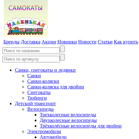
Бренды
Доставка
Акции
Новинки
Новости
Статьи
Как купить
Санки, снегокаты и ледянки
Санки
Санки-коляски
Санки-коляска для двойни
Снегокаты
Тюбинги
Детский транспорт
Велосипеды
Трехколесные велосипеды
Двухколесные велосипеды
Трёхколёсные велосипеды для двойни
Электромобили
Автомобили