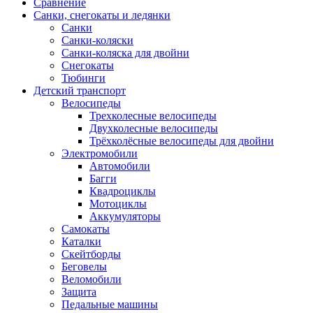
Сравнение
Санки, снегокаты и ледянки
Санки
Санки-коляски
Санки-коляска для двойни
Снегокаты
Тюбинги
Детский транспорт
Велосипеды
Трехколесные велосипеды
Двухколесные велосипеды
Трёхколёсные велосипеды для двойни
Электромобили
Автомобили
Багги
Квадроциклы
Мотоциклы
Аккумуляторы
Самокаты
Каталки
Скейтборды
Беговелы
Веломобили
Защита
Педальные машины