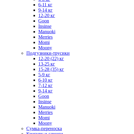
6-11 кг
9-14 кг
12-20 кг
Goon
Insinse
Manuoki
Merries
Momi
Moony
Подгузники-трусики
12-20 (22) кг
13-25 кг
15-28 (35) кг
5-9 кг
6-10 кг
7-12 кг
9-14 кг
Goon
Insinse
Manuoki
Merries
Momi
Moony
Сумка-переноска
Кенгуру и слинги