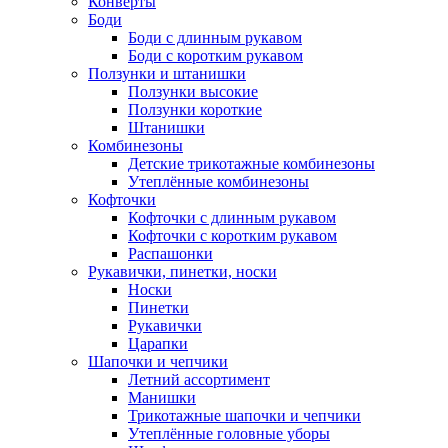
Конверты
Боди
Боди с длинным рукавом
Боди с коротким рукавом
Ползунки и штанишки
Ползунки высокие
Ползунки короткие
Штанишки
Комбинезоны
Детские трикотажные комбинезоны
Утеплённые комбинезоны
Кофточки
Кофточки с длинным рукавом
Кофточки с коротким рукавом
Распашонки
Рукавички, пинетки, носки
Носки
Пинетки
Рукавички
Царапки
Шапочки и чепчики
Летний ассортимент
Манишки
Трикотажные шапочки и чепчики
Утеплённые головные уборы