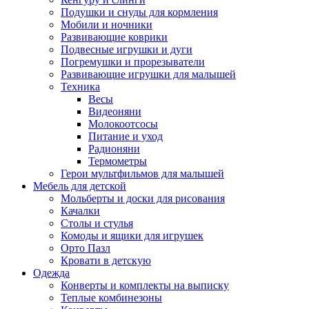
Подушки и снуды для кормления
Мобили и ночники
Развивающие коврики
Подвесные игрушки и дуги
Погремушки и прорезыватели
Развивающие игрушки для малышей
Техника
Весы
Видеоняни
Молокоотсосы
Питание и уход
Радионяни
Термометры
Герои мультфильмов для малышей
Мебель для детской
Мольберты и доски для рисования
Качалки
Столы и стулья
Комоды и ящики для игрушек
Орто Пазл
Кровати в детскую
Одежда
Конверты и комплекты на выписку
Теплые комбинезоны