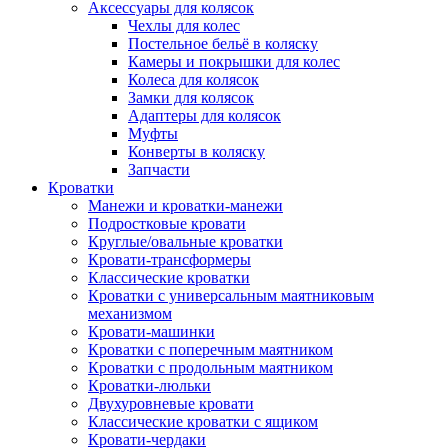
Аксессуары для колясок
Чехлы для колес
Постельное бельё в коляску
Камеры и покрышки для колес
Колеса для колясок
Замки для колясок
Адаптеры для колясок
Муфты
Конверты в коляску
Запчасти
Кроватки
Манежи и кроватки-манежи
Подростковые кровати
Круглые/овальные кроватки
Кровати-трансформеры
Классические кроватки
Кроватки с универсальным маятниковым
механизмом
Кровати-машинки
Кроватки с поперечным маятником
Кроватки с продольным маятником
Кроватки-люльки
Двухуровневые кровати
Классические кроватки с ящиком
Кровати-чердаки