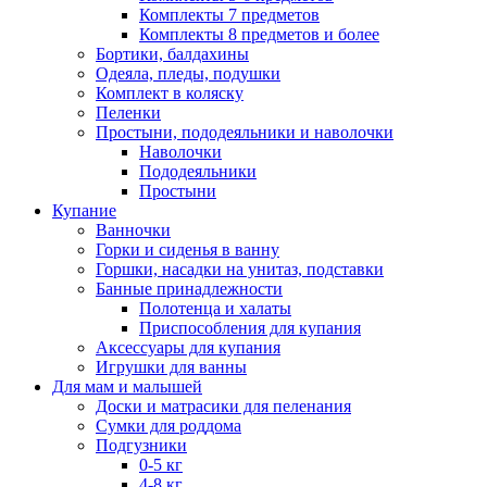
Комплекты 7 предметов
Комплекты 8 предметов и более
Бортики, балдахины
Одеяла, пледы, подушки
Комплект в коляску
Пеленки
Простыни, пододеяльники и наволочки
Наволочки
Пододеяльники
Простыни
Купание
Ванночки
Горки и сиденья в ванну
Горшки, насадки на унитаз, подставки
Банные принадлежности
Полотенца и халаты
Приспособления для купания
Аксессуары для купания
Игрушки для ванны
Для мам и малышей
Доски и матрасики для пеленания
Сумки для роддома
Подгузники
0-5 кг
4-8 кг