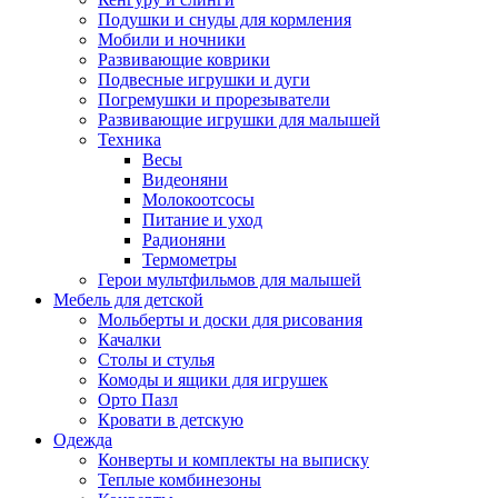
Подушки и снуды для кормления
Мобили и ночники
Развивающие коврики
Подвесные игрушки и дуги
Погремушки и прорезыватели
Развивающие игрушки для малышей
Техника
Весы
Видеоняни
Молокоотсосы
Питание и уход
Радионяни
Термометры
Герои мультфильмов для малышей
Мебель для детской
Мольберты и доски для рисования
Качалки
Столы и стулья
Комоды и ящики для игрушек
Орто Пазл
Кровати в детскую
Одежда
Конверты и комплекты на выписку
Теплые комбинезоны