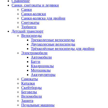
Сравнение
Санки, снегокаты и ледянки
Санки
Санки-коляски
Санки-коляска для двойни
Снегокаты
Тюбинги
Детский транспорт
Велосипеды
Трехколесные велосипеды
Двухколесные велосипеды
Трёхколёсные велосипеды для двойни
Электромобили
Автомобили
Багги
Квадроциклы
Мотоциклы
Аккумуляторы
Самокаты
Каталки
Скейтборды
Беговелы
Веломобили
Защита
Педальные машины