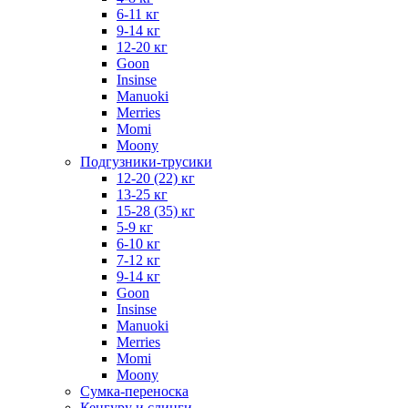
6-11 кг
9-14 кг
12-20 кг
Goon
Insinse
Manuoki
Merries
Momi
Moony
Подгузники-трусики
12-20 (22) кг
13-25 кг
15-28 (35) кг
5-9 кг
6-10 кг
7-12 кг
9-14 кг
Goon
Insinse
Manuoki
Merries
Momi
Moony
Сумка-переноска
Кенгуру и слинги