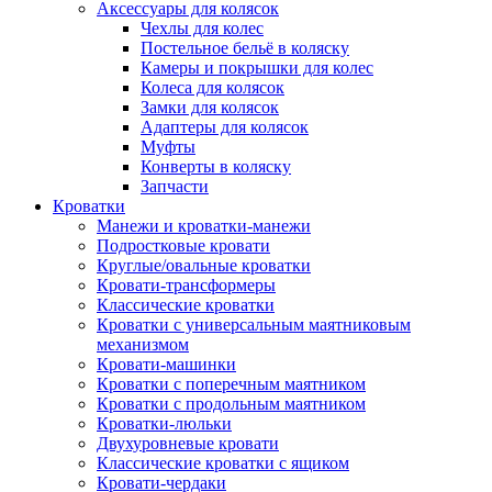
Аксессуары для колясок
Чехлы для колес
Постельное бельё в коляску
Камеры и покрышки для колес
Колеса для колясок
Замки для колясок
Адаптеры для колясок
Муфты
Конверты в коляску
Запчасти
Кроватки
Манежи и кроватки-манежи
Подростковые кровати
Круглые/овальные кроватки
Кровати-трансформеры
Классические кроватки
Кроватки с универсальным маятниковым
механизмом
Кровати-машинки
Кроватки с поперечным маятником
Кроватки с продольным маятником
Кроватки-люльки
Двухуровневые кровати
Классические кроватки с ящиком
Кровати-чердаки