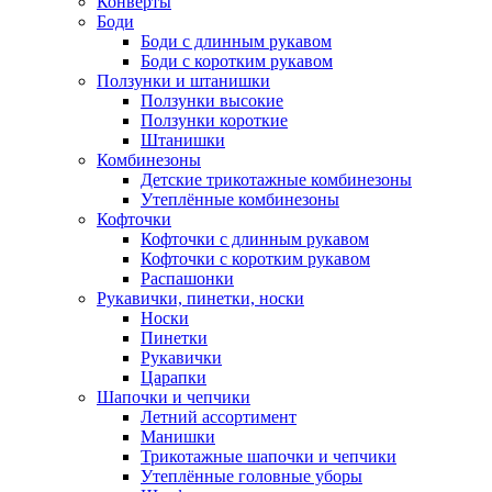
Конверты
Боди
Боди с длинным рукавом
Боди с коротким рукавом
Ползунки и штанишки
Ползунки высокие
Ползунки короткие
Штанишки
Комбинезоны
Детские трикотажные комбинезоны
Утеплённые комбинезоны
Кофточки
Кофточки с длинным рукавом
Кофточки с коротким рукавом
Распашонки
Рукавички, пинетки, носки
Носки
Пинетки
Рукавички
Царапки
Шапочки и чепчики
Летний ассортимент
Манишки
Трикотажные шапочки и чепчики
Утеплённые головные уборы