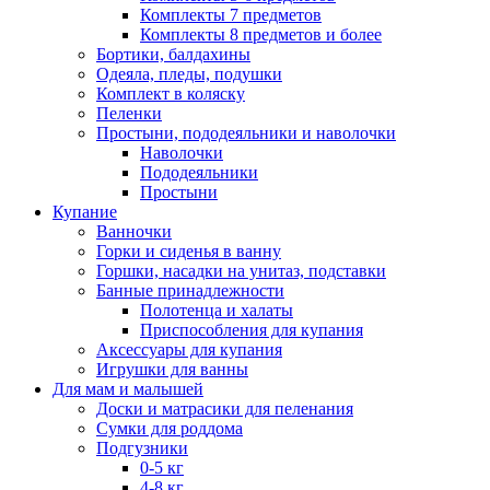
Комплекты 7 предметов
Комплекты 8 предметов и более
Бортики, балдахины
Одеяла, пледы, подушки
Комплект в коляску
Пеленки
Простыни, пододеяльники и наволочки
Наволочки
Пододеяльники
Простыни
Купание
Ванночки
Горки и сиденья в ванну
Горшки, насадки на унитаз, подставки
Банные принадлежности
Полотенца и халаты
Приспособления для купания
Аксессуары для купания
Игрушки для ванны
Для мам и малышей
Доски и матрасики для пеленания
Сумки для роддома
Подгузники
0-5 кг
4-8 кг