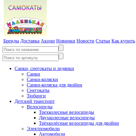
Бренды
Доставка
Акции
Новинки
Новости
Статьи
Как купить
Санки, снегокаты и ледянки
Санки
Санки-коляски
Санки-коляска для двойни
Снегокаты
Тюбинги
Детский транспорт
Велосипеды
Трехколесные велосипеды
Двухколесные велосипеды
Трёхколёсные велосипеды для двойни
Электромобили
Автомобили