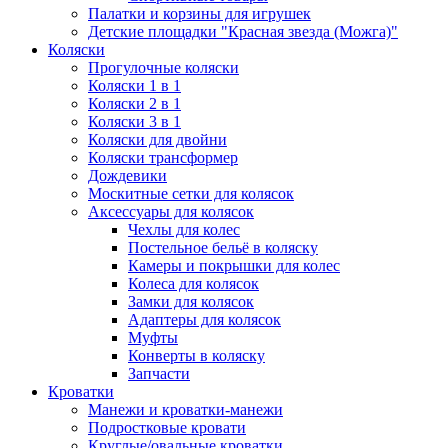
Палатки и корзины для игрушек
Детские площадки "Красная звезда (Можга)"
Коляски
Прогулочные коляски
Коляски 1 в 1
Коляски 2 в 1
Коляски 3 в 1
Коляски для двойни
Коляски трансформер
Дождевики
Москитные сетки для колясок
Аксессуары для колясок
Чехлы для колес
Постельное бельё в коляску
Камеры и покрышки для колес
Колеса для колясок
Замки для колясок
Адаптеры для колясок
Муфты
Конверты в коляску
Запчасти
Кроватки
Манежи и кроватки-манежи
Подростковые кровати
Круглые/овальные кроватки