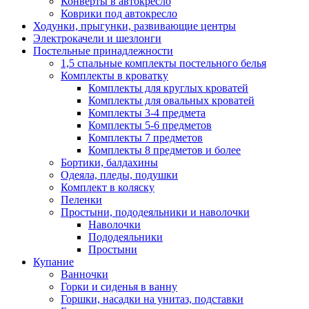
Конверты в автокресло
Коврики под автокресло
Ходунки, прыгунки, развивающие центры
Электрокачели и шезлонги
Постельные принадлежности
1,5 спальные комплекты постельного белья
Комплекты в кроватку
Комплекты для круглых кроватей
Комплекты для овальных кроватей
Комплекты 3-4 предмета
Комплекты 5-6 предметов
Комплекты 7 предметов
Комплекты 8 предметов и более
Бортики, балдахины
Одеяла, пледы, подушки
Комплект в коляску
Пеленки
Простыни, пододеяльники и наволочки
Наволочки
Пододеяльники
Простыни
Купание
Ванночки
Горки и сиденья в ванну
Горшки, насадки на унитаз, подставки