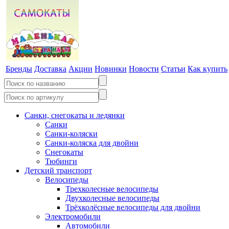
Бренды
Доставка
Акции
Новинки
Новости
Статьи
Как купить
Санки, снегокаты и ледянки
Санки
Санки-коляски
Санки-коляска для двойни
Снегокаты
Тюбинги
Детский транспорт
Велосипеды
Трехколесные велосипеды
Двухколесные велосипеды
Трёхколёсные велосипеды для двойни
Электромобили
Автомобили