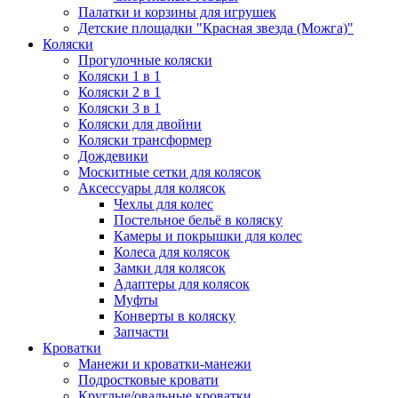
Палатки и корзины для игрушек
Детские площадки "Красная звезда (Можга)"
Коляски
Прогулочные коляски
Коляски 1 в 1
Коляски 2 в 1
Коляски 3 в 1
Коляски для двойни
Коляски трансформер
Дождевики
Москитные сетки для колясок
Аксессуары для колясок
Чехлы для колес
Постельное бельё в коляску
Камеры и покрышки для колес
Колеса для колясок
Замки для колясок
Адаптеры для колясок
Муфты
Конверты в коляску
Запчасти
Кроватки
Манежи и кроватки-манежи
Подростковые кровати
Круглые/овальные кроватки