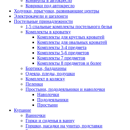
Конверты в автокресло
Коврики под автокресло
Ходунки, прыгунки, развивающие центры
Электрокачели и шезлонги
Постельные принадлежности
1,5 спальные комплекты постельного белья
Комплекты в кроватку
Комплекты для круглых кроватей
Комплекты для овальных кроватей
Комплекты 3-4 предмета
Комплекты 5-6 предметов
Комплекты 7 предметов
Комплекты 8 предметов и более
Бортики, балдахины
Одеяла, пледы, подушки
Комплект в коляску
Пеленки
Простыни, пододеяльники и наволочки
Наволочки
Пододеяльники
Простыни
Купание
Ванночки
Горки и сиденья в ванну
Горшки, насадки на унитаз, подставки