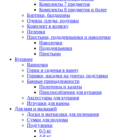
Комплекты 7 предметов
Комплекты 8 предметов и более
Бортики, балдахины
Одеяла, пледы, подушки
Комплект в коляску
Пеленки
Простыни, пододеяльники и наволочки
Наволочки
Пододеяльники
Простыни
Купание
Ванночки
Горки и сиденья в ванну
Горшки, насадки на унитаз, подставки
Банные принадлежности
Полотенца и халаты
Приспособления для купания
Аксессуары для купания
Игрушки для ванны
Для мам и малышей
Доски и матрасики для пеленания
Сумки для роддома
Подгузники
0-5 кг
4-8 кг