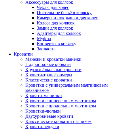
Аксессуары для колясок
Чехлы для колес
Постельное бельё в коляску
Камеры и покрышки для колес
Колеса для колясок
Замки для колясок
Адаптеры для колясок
Муфты
Конверты в коляску
Запчасти
Кроватки
Манежи и кроватки-манежи
Подростковые кровати
Круглые/овальные кроватки
Кровати-трансформеры
Классические кроватки
Кроватки с универсальным маятниковым
механизмом
Кровати-машинки
Кроватки с поперечным маятником
Кроватки с продольным маятником
Кроватки-люльки
Двухуровневые кровати
Классические кроватки с ящиком
Кровати-чердаки