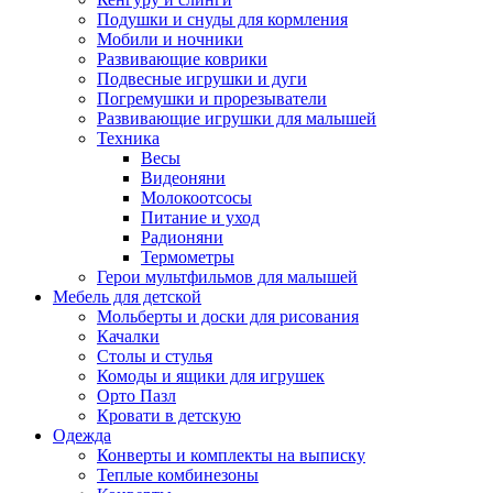
Подушки и снуды для кормления
Мобили и ночники
Развивающие коврики
Подвесные игрушки и дуги
Погремушки и прорезыватели
Развивающие игрушки для малышей
Техника
Весы
Видеоняни
Молокоотсосы
Питание и уход
Радионяни
Термометры
Герои мультфильмов для малышей
Мебель для детской
Мольберты и доски для рисования
Качалки
Столы и стулья
Комоды и ящики для игрушек
Орто Пазл
Кровати в детскую
Одежда
Конверты и комплекты на выписку
Теплые комбинезоны