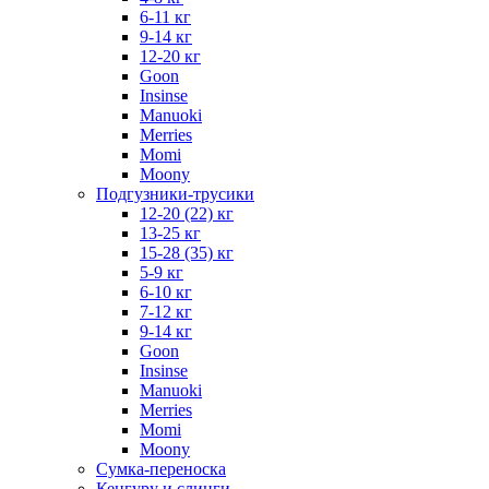
6-11 кг
9-14 кг
12-20 кг
Goon
Insinse
Manuoki
Merries
Momi
Moony
Подгузники-трусики
12-20 (22) кг
13-25 кг
15-28 (35) кг
5-9 кг
6-10 кг
7-12 кг
9-14 кг
Goon
Insinse
Manuoki
Merries
Momi
Moony
Сумка-переноска
Кенгуру и слинги