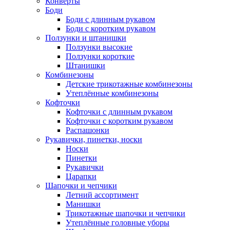
Конверты
Боди
Боди с длинным рукавом
Боди с коротким рукавом
Ползунки и штанишки
Ползунки высокие
Ползунки короткие
Штанишки
Комбинезоны
Детские трикотажные комбинезоны
Утеплённые комбинезоны
Кофточки
Кофточки с длинным рукавом
Кофточки с коротким рукавом
Распашонки
Рукавички, пинетки, носки
Носки
Пинетки
Рукавички
Царапки
Шапочки и чепчики
Летний ассортимент
Манишки
Трикотажные шапочки и чепчики
Утеплённые головные уборы