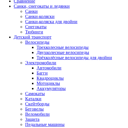
Сравнение
Санки, снегокаты и ледянки
Санки
Санки-коляски
Санки-коляска для двойни
Снегокаты
Тюбинги
Детский транспорт
Велосипеды
Трехколесные велосипеды
Двухколесные велосипеды
Трёхколёсные велосипеды для двойни
Электромобили
Автомобили
Багги
Квадроциклы
Мотоциклы
Аккумуляторы
Самокаты
Каталки
Скейтборды
Беговелы
Веломобили
Защита
Педальные машины