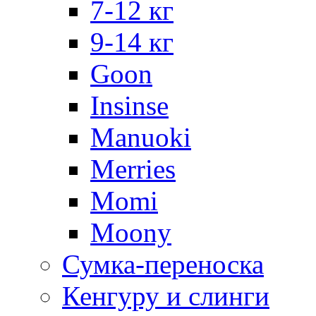
7-12 кг
9-14 кг
Goon
Insinse
Manuoki
Merries
Momi
Moony
Сумка-переноска
Кенгуру и слинги