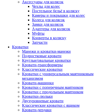
Аксессуары для колясок
Чехлы для колес
Постельное бельё в коляску
Камеры и покрышки для колес
Колеса для колясок
Замки для колясок
Адаптеры для колясок
Муфты
Конверты в коляску
Запчасти
Кроватки
Манежи и кроватки-манежи
Подростковые кровати
Круглые/овальные кроватки
Кровати-трансформеры
Классические кроватки
Кроватки с универсальным маятниковым
механизмом
Кровати-машинки
Кроватки с поперечным маятником
Кроватки с продольным маятником
Кроватки-люльки
Двухуровневые кровати
Классические кроватки с ящиком
Кровати-чердаки