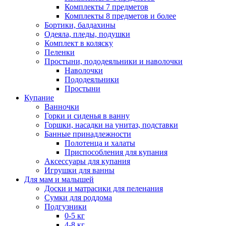
Комплекты 7 предметов
Комплекты 8 предметов и более
Бортики, балдахины
Одеяла, пледы, подушки
Комплект в коляску
Пеленки
Простыни, пододеяльники и наволочки
Наволочки
Пододеяльники
Простыни
Купание
Ванночки
Горки и сиденья в ванну
Горшки, насадки на унитаз, подставки
Банные принадлежности
Полотенца и халаты
Приспособления для купания
Аксессуары для купания
Игрушки для ванны
Для мам и малышей
Доски и матрасики для пеленания
Сумки для роддома
Подгузники
0-5 кг
4-8 кг