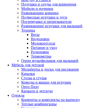
Подушки и снуды для кормления
Мобили и ночники
Развивающие коврики
Подвесные игрушки и дуги
Погремушки и прорезыватели
Развивающие игрушки для малышей
Техника
Весы
Видеоняни
Молокоотсосы
Питание и уход
Радионяни
Термометры
Герои мультфильмов для малышей
Мебель для детской
Мольберты и доски для рисования
Качалки
Столы и стулья
Комоды и ящики для игрушек
Орто Пазл
Кровати в детскую
Одежда
Конверты и комплекты на выписку
Теплые комбинезоны