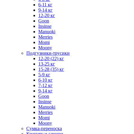
6-11 кг
9-14 кг
12-20 кг
Goon
Insinse
Manuoki
Merries
Momi
Moony
Подгузники-трусики
12-20 (22) кг
13-25 кг
15-28 (35) кг
5-9 кг
6-10 кг
7-12 кг
9-14 кг
Goon
Insinse
Manuoki
Merries
Momi
Moony
Сумка-переноска
Кенгуру и слинги