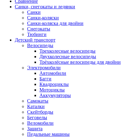
Сравнение
Санки, снегокаты и ледянки
Санки
Санки-коляски
Санки-коляска для двойни
Снегокаты
Тюбинги
Детский транспорт
Велосипеды
Трехколесные велосипеды
Двухколесные велосипеды
Трёхколёсные велосипеды для двойни
Электромобили
Автомобили
Багги
Квадроциклы
Мотоциклы
Аккумуляторы
Самокаты
Каталки
Скейтборды
Беговелы
Веломобили
Защита
Педальные машины