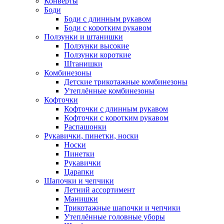
Конверты
Боди
Боди с длинным рукавом
Боди с коротким рукавом
Ползунки и штанишки
Ползунки высокие
Ползунки короткие
Штанишки
Комбинезоны
Детские трикотажные комбинезоны
Утеплённые комбинезоны
Кофточки
Кофточки с длинным рукавом
Кофточки с коротким рукавом
Распашонки
Рукавички, пинетки, носки
Носки
Пинетки
Рукавички
Царапки
Шапочки и чепчики
Летний ассортимент
Манишки
Трикотажные шапочки и чепчики
Утеплённые головные уборы