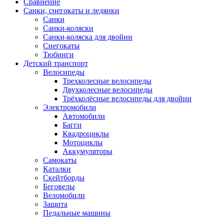
Сравнение
Санки, снегокаты и ледянки
Санки
Санки-коляски
Санки-коляска для двойни
Снегокаты
Тюбинги
Детский транспорт
Велосипеды
Трехколесные велосипеды
Двухколесные велосипеды
Трёхколёсные велосипеды для двойни
Электромобили
Автомобили
Багги
Квадроциклы
Мотоциклы
Аккумуляторы
Самокаты
Каталки
Скейтборды
Беговелы
Веломобили
Защита
Педальные машины