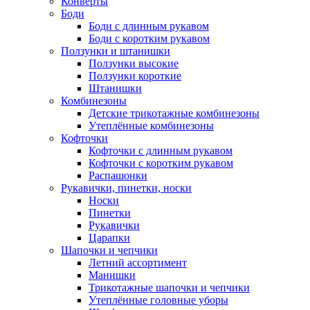
Конверты
Боди
Боди с длинным рукавом
Боди с коротким рукавом
Ползунки и штанишки
Ползунки высокие
Ползунки короткие
Штанишки
Комбинезоны
Детские трикотажные комбинезоны
Утеплённые комбинезоны
Кофточки
Кофточки с длинным рукавом
Кофточки с коротким рукавом
Распашонки
Рукавички, пинетки, носки
Носки
Пинетки
Рукавички
Царапки
Шапочки и чепчики
Летний ассортимент
Манишки
Трикотажные шапочки и чепчики
Утеплённые головные уборы