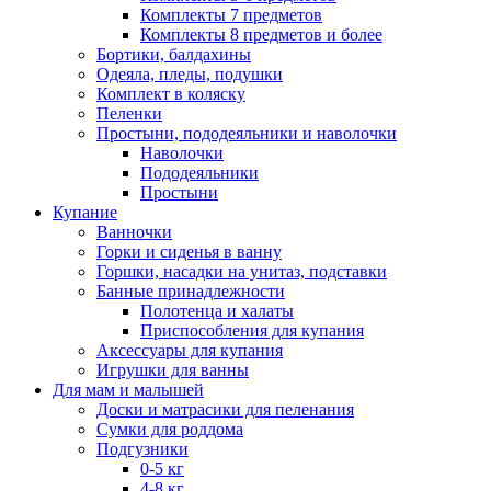
Комплекты 7 предметов
Комплекты 8 предметов и более
Бортики, балдахины
Одеяла, пледы, подушки
Комплект в коляску
Пеленки
Простыни, пододеяльники и наволочки
Наволочки
Пододеяльники
Простыни
Купание
Ванночки
Горки и сиденья в ванну
Горшки, насадки на унитаз, подставки
Банные принадлежности
Полотенца и халаты
Приспособления для купания
Аксессуары для купания
Игрушки для ванны
Для мам и малышей
Доски и матрасики для пеленания
Сумки для роддома
Подгузники
0-5 кг
4-8 кг