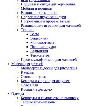
Подушки и снуды для кормления
Мобили и ночники
Развивающие коврики
Подвесные игрушки и дуги
Погремушки и прорезыватели
Развивающие игрушки для малышей
Техника
Весы
Видеоняни
Молокоотсосы
Питание и уход
Радионяни
Термометры
Герои мультфильмов для малышей
Мебель для детской
Мольберты и доски для рисования
Качалки
Столы и стулья
Комоды и ящики для игрушек
Орто Пазл
Кровати в детскую
Одежда
Конверты и комплекты на выписку
Теплые комбинезоны