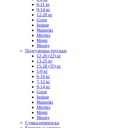
6-11 кг
9-14 кг
12-20 кг
Goon
Insinse
Manuoki
Merries
Momi
Moony
Подгузники-трусики
12-20 (22) кг
13-25 кг
15-28 (35) кг
5-9 кг
6-10 кг
7-12 кг
9-14 кг
Goon
Insinse
Manuoki
Merries
Momi
Moony
Сумка-переноска
Кенгуру и слинги