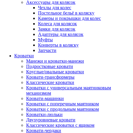
Аксессуары для колясок
Чехлы для колес
Постельное бельё в коляску
Камеры и покрышки для колес
Колеса для колясок
Замки для колясок
Адаптеры для колясок
Муфты
Конверты в коляску
Запчасти
Кроватки
Манежи и кроватки-манежи
Подростковые кровати
Круглые/овальные кроватки
Кровати-трансформеры
Классические кроватки
Кроватки с универсальным маятниковым
механизмом
Кровати-машинки
Кроватки с поперечным маятником
Кроватки с продольным маятником
Кроватки-люльки
Двухуровневые кровати
Классические кроватки с ящиком
Кровати-чердаки