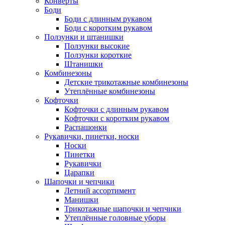
Конверты
Боди
Боди с длинным рукавом
Боди с коротким рукавом
Ползунки и штанишки
Ползунки высокие
Ползунки короткие
Штанишки
Комбинезоны
Детские трикотажные комбинезоны
Утеплённые комбинезоны
Кофточки
Кофточки с длинным рукавом
Кофточки с коротким рукавом
Распашонки
Рукавички, пинетки, носки
Носки
Пинетки
Рукавички
Царапки
Шапочки и чепчики
Летний ассортимент
Манишки
Трикотажные шапочки и чепчики
Утеплённые головные уборы