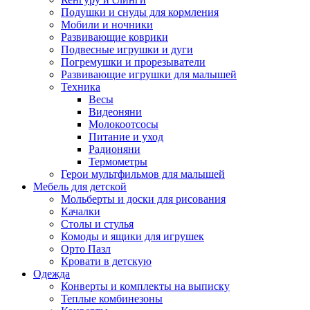
Подушки и снуды для кормления
Мобили и ночники
Развивающие коврики
Подвесные игрушки и дуги
Погремушки и прорезыватели
Развивающие игрушки для малышей
Техника
Весы
Видеоняни
Молокоотсосы
Питание и уход
Радионяни
Термометры
Герои мультфильмов для малышей
Мебель для детской
Мольберты и доски для рисования
Качалки
Столы и стулья
Комоды и ящики для игрушек
Орто Пазл
Кровати в детскую
Одежда
Конверты и комплекты на выписку
Теплые комбинезоны