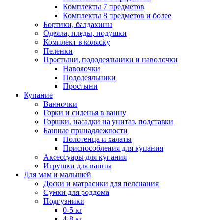
Комплекты 7 предметов
Комплекты 8 предметов и более
Бортики, балдахины
Одеяла, пледы, подушки
Комплект в коляску
Пеленки
Простыни, пододеяльники и наволочки
Наволочки
Пододеяльники
Простыни
Купание
Ванночки
Горки и сиденья в ванну
Горшки, насадки на унитаз, подставки
Банные принадлежности
Полотенца и халаты
Приспособления для купания
Аксессуары для купания
Игрушки для ванны
Для мам и малышей
Доски и матрасики для пеленания
Сумки для роддома
Подгузники
0-5 кг
4-8 кг