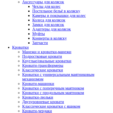
Аксессуары для колясок
Чехлы для колес
Постельное бельё в коляску
Камеры и покрышки для колес
Колеса для колясок
Замки для колясок
Адаптеры для колясок
Муфты
Конверты в коляску
Запчасти
Кроватки
Манежи и кроватки-манежи
Подростковые кровати
Круглые/овальные кроватки
Кровати-трансформеры
Классические кроватки
Кроватки с универсальным маятниковым
механизмом
Кровати-машинки
Кроватки с поперечным маятником
Кроватки с продольным маятником
Кроватки-люльки
Двухуровневые кровати
Классические кроватки с ящиком
Кровати-чердаки