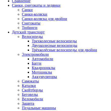
Сравнение
Санки, снегокаты и ледянки
Санки
Санки-коляски
Санки-коляска для двойни
Снегокаты
Тюбинги
Детский транспорт
Велосипеды
Трехколесные велосипеды
Двухколесные велосипеды
Трёхколёсные велосипеды для двойни
Электромобили
Автомобили
Багги
Квадроциклы
Мотоциклы
Аккумуляторы
Самокаты
Каталки
Скейтборды
Беговелы
Веломобили
Защита
Педальные машины