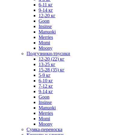
6-11 кг
9-14 кг
12-20 кг
Goon
Insinse
Manuoki
Merries
Momi
Moony
Подгузники-трусики
12-20 (22) кг
13-25 кг
15-28 (35) кг
5-9 кг
6-10 кг
7-12 кг
9-14 кг
Goon
Insinse
Manuoki
Merries
Momi
Moony
Сумка-переноска
Кенгуру и слинги