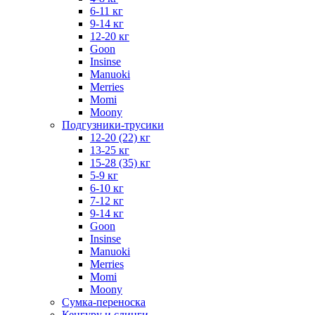
6-11 кг
9-14 кг
12-20 кг
Goon
Insinse
Manuoki
Merries
Momi
Moony
Подгузники-трусики
12-20 (22) кг
13-25 кг
15-28 (35) кг
5-9 кг
6-10 кг
7-12 кг
9-14 кг
Goon
Insinse
Manuoki
Merries
Momi
Moony
Сумка-переноска
Кенгуру и слинги