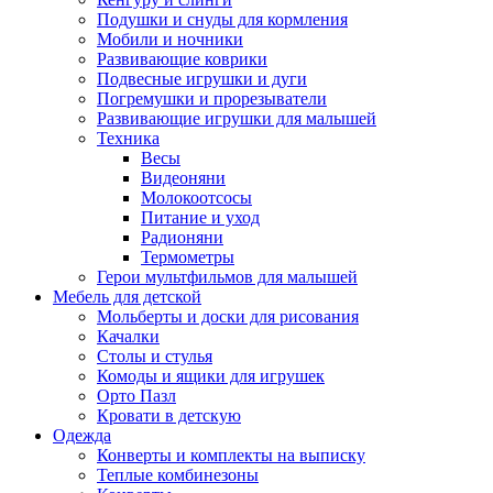
Подушки и снуды для кормления
Мобили и ночники
Развивающие коврики
Подвесные игрушки и дуги
Погремушки и прорезыватели
Развивающие игрушки для малышей
Техника
Весы
Видеоняни
Молокоотсосы
Питание и уход
Радионяни
Термометры
Герои мультфильмов для малышей
Мебель для детской
Мольберты и доски для рисования
Качалки
Столы и стулья
Комоды и ящики для игрушек
Орто Пазл
Кровати в детскую
Одежда
Конверты и комплекты на выписку
Теплые комбинезоны