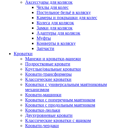
Аксессуары для колясок
Чехлы для колес
Постельное бельё в коляску
Камеры и покрышки для колес
Колеса для колясок
Замки для колясок
Адаптеры для колясок
Муфты
Конверты в коляску
Запчасти
Кроватки
Манежи и кроватки-манежи
Подростковые кровати
Круглые/овальные кроватки
Кровати-трансформеры
Классические кроватки
Кроватки с универсальным маятниковым
механизмом
Кровати-машинки
Кроватки с поперечным маятником
Кроватки с продольным маятником
Кроватки-люльки
Двухуровневые кровати
Классические кроватки с ящиком
Кровати-чердаки