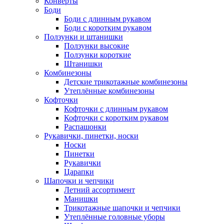
Конверты
Боди
Боди с длинным рукавом
Боди с коротким рукавом
Ползунки и штанишки
Ползунки высокие
Ползунки короткие
Штанишки
Комбинезоны
Детские трикотажные комбинезоны
Утеплённые комбинезоны
Кофточки
Кофточки с длинным рукавом
Кофточки с коротким рукавом
Распашонки
Рукавички, пинетки, носки
Носки
Пинетки
Рукавички
Царапки
Шапочки и чепчики
Летний ассортимент
Манишки
Трикотажные шапочки и чепчики
Утеплённые головные уборы