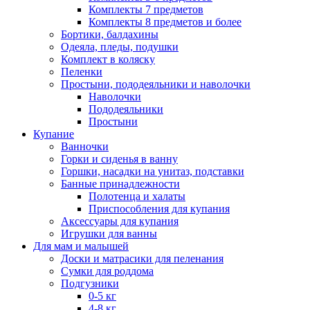
Комплекты 7 предметов
Комплекты 8 предметов и более
Бортики, балдахины
Одеяла, пледы, подушки
Комплект в коляску
Пеленки
Простыни, пододеяльники и наволочки
Наволочки
Пододеяльники
Простыни
Купание
Ванночки
Горки и сиденья в ванну
Горшки, насадки на унитаз, подставки
Банные принадлежности
Полотенца и халаты
Приспособления для купания
Аксессуары для купания
Игрушки для ванны
Для мам и малышей
Доски и матрасики для пеленания
Сумки для роддома
Подгузники
0-5 кг
4-8 кг