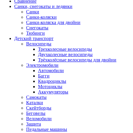
Сравнение
Санки, снегокаты и ледянки
Санки
Санки-коляски
Санки-коляска для двойни
Снегокаты
Тюбинги
Детский транспорт
Велосипеды
Трехколесные велосипеды
Двухколесные велосипеды
Трёхколёсные велосипеды для двойни
Электромобили
Автомобили
Багги
Квадроциклы
Мотоциклы
Аккумуляторы
Самокаты
Каталки
Скейтборды
Беговелы
Веломобили
Защита
Педальные машины