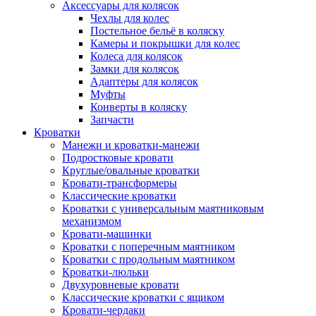
Аксессуары для колясок
Чехлы для колес
Постельное бельё в коляску
Камеры и покрышки для колес
Колеса для колясок
Замки для колясок
Адаптеры для колясок
Муфты
Конверты в коляску
Запчасти
Кроватки
Манежи и кроватки-манежи
Подростковые кровати
Круглые/овальные кроватки
Кровати-трансформеры
Классические кроватки
Кроватки с универсальным маятниковым
механизмом
Кровати-машинки
Кроватки с поперечным маятником
Кроватки с продольным маятником
Кроватки-люльки
Двухуровневые кровати
Классические кроватки с ящиком
Кровати-чердаки