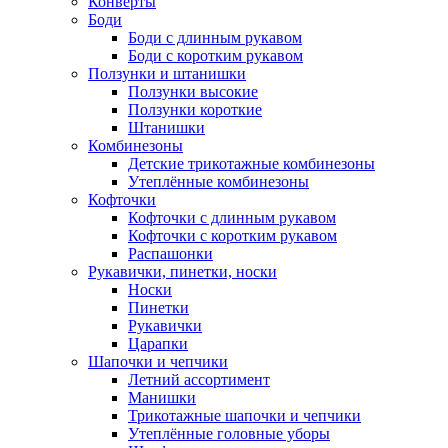
Конверты
Боди
Боди с длинным рукавом
Боди с коротким рукавом
Ползунки и штанишки
Ползунки высокие
Ползунки короткие
Штанишки
Комбинезоны
Детские трикотажные комбинезоны
Утеплённые комбинезоны
Кофточки
Кофточки с длинным рукавом
Кофточки с коротким рукавом
Распашонки
Рукавички, пинетки, носки
Носки
Пинетки
Рукавички
Царапки
Шапочки и чепчики
Летний ассортимент
Манишки
Трикотажные шапочки и чепчики
Утеплённые головные уборы