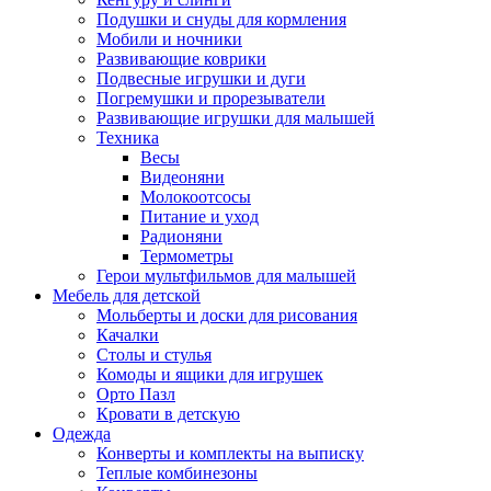
Подушки и снуды для кормления
Мобили и ночники
Развивающие коврики
Подвесные игрушки и дуги
Погремушки и прорезыватели
Развивающие игрушки для малышей
Техника
Весы
Видеоняни
Молокоотсосы
Питание и уход
Радионяни
Термометры
Герои мультфильмов для малышей
Мебель для детской
Мольберты и доски для рисования
Качалки
Столы и стулья
Комоды и ящики для игрушек
Орто Пазл
Кровати в детскую
Одежда
Конверты и комплекты на выписку
Теплые комбинезоны