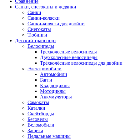
Сравнение
Санки, снегокаты и ледянки
Санки
Санки-коляски
Санки-коляска для двойни
Снегокаты
Тюбинги
Детский транспорт
Велосипеды
Трехколесные велосипеды
Двухколесные велосипеды
Трёхколёсные велосипеды для двойни
Электромобили
Автомобили
Багги
Квадроциклы
Мотоциклы
Аккумуляторы
Самокаты
Каталки
Скейтборды
Беговелы
Веломобили
Защита
Педальные машины