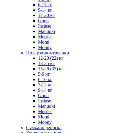
6-11 кг
9-14 кг
12-20 кг
Goon
Insinse
Manuoki
Merries
Momi
Moony
Подгузники-трусики
12-20 (22) кг
13-25 кг
15-28 (35) кг
5-9 кг
6-10 кг
7-12 кг
9-14 кг
Goon
Insinse
Manuoki
Merries
Momi
Moony
Сумка-переноска
Кенгуру и слинги