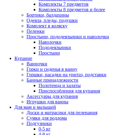
Комплекты 7 предметов
Комплекты 8 предметов и более
Бортики, балдахины
Одеяла, пледы, подушки
Комплект в коляску
Пеленки
Простыни, пододеяльники и наволочки
Наволочки
Пододеяльники
Простыни
Купание
Ванночки
Горки и сиденья в ванну
Горшки, насадки на унитаз, подставки
Банные принадлежности
Полотенца и халаты
Приспособления для купания
Аксессуары для купания
Игрушки для ванны
Для мам и малышей
Доски и матрасики для пеленания
Сумки для роддома
Подгузники
0-5 кг
4-8 кг