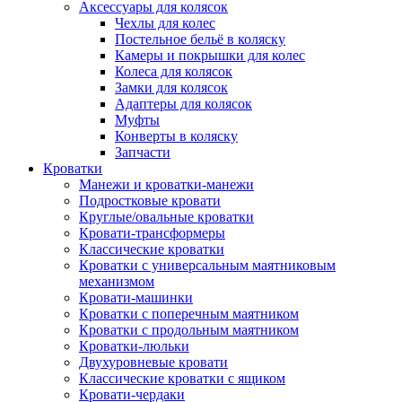
Аксессуары для колясок
Чехлы для колес
Постельное бельё в коляску
Камеры и покрышки для колес
Колеса для колясок
Замки для колясок
Адаптеры для колясок
Муфты
Конверты в коляску
Запчасти
Кроватки
Манежи и кроватки-манежи
Подростковые кровати
Круглые/овальные кроватки
Кровати-трансформеры
Классические кроватки
Кроватки с универсальным маятниковым
механизмом
Кровати-машинки
Кроватки с поперечным маятником
Кроватки с продольным маятником
Кроватки-люльки
Двухуровневые кровати
Классические кроватки с ящиком
Кровати-чердаки