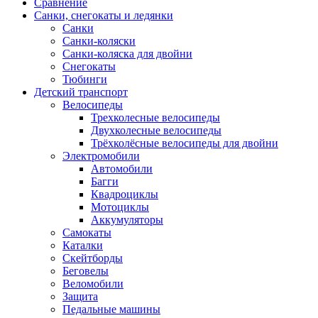
Сравнение
Санки, снегокаты и ледянки
Санки
Санки-коляски
Санки-коляска для двойни
Снегокаты
Тюбинги
Детский транспорт
Велосипеды
Трехколесные велосипеды
Двухколесные велосипеды
Трёхколёсные велосипеды для двойни
Электромобили
Автомобили
Багги
Квадроциклы
Мотоциклы
Аккумуляторы
Самокаты
Каталки
Скейтборды
Беговелы
Веломобили
Защита
Педальные машины