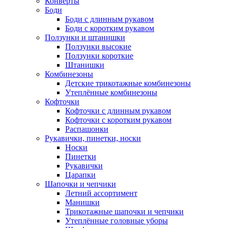
Конверты
Боди
Боди с длинным рукавом
Боди с коротким рукавом
Ползунки и штанишки
Ползунки высокие
Ползунки короткие
Штанишки
Комбинезоны
Детские трикотажные комбинезоны
Утеплённые комбинезоны
Кофточки
Кофточки с длинным рукавом
Кофточки с коротким рукавом
Распашонки
Рукавички, пинетки, носки
Носки
Пинетки
Рукавички
Царапки
Шапочки и чепчики
Летний ассортимент
Манишки
Трикотажные шапочки и чепчики
Утеплённые головные уборы