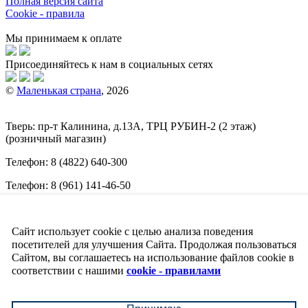
Полная версия сайта
Cookie - правила
Мы принимаем к оплате
Присоединяйтесь к нам в социальных сетях
©
Маленькая страна
, 2026
Тверь:
пр-т
Калинина, д.13А, ТРЦ
РУБИН-2
(2 этаж)
(розничный магазин)
Телефон:
8 (4822) 640-300
Телефон:
8 (961) 141-46-50
E-mail:
info@malenkajastrana.com
Сайт использует cookie с целью анализа поведения
Обращаем ваше внимание на то, что вся информация
(включая цены) на этом интернет-сайте носит исключительно
посетителей для улучшения Сайта. Продолжая пользоваться
информационный характер и ни при каких условиях не
Сайтом, вы соглашаетесь на использование файлов cookie в
является публичной офертой, определяемой положениями
соответствии с нашими
cookie - правилами
Статьи 437 (2) Гражданского кодекса РФ.
↑