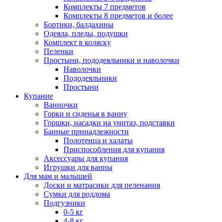
Комплекты 7 предметов
Комплекты 8 предметов и более
Бортики, балдахины
Одеяла, пледы, подушки
Комплект в коляску
Пеленки
Простыни, пододеяльники и наволочки
Наволочки
Пододеяльники
Простыни
Купание
Ванночки
Горки и сиденья в ванну
Горшки, насадки на унитаз, подставки
Банные принадлежности
Полотенца и халаты
Приспособления для купания
Аксессуары для купания
Игрушки для ванны
Для мам и малышей
Доски и матрасики для пеленания
Сумки для роддома
Подгузники
0-5 кг
4-8 кг