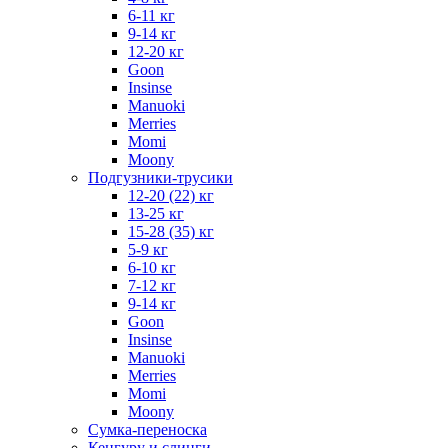
6-11 кг
9-14 кг
12-20 кг
Goon
Insinse
Manuoki
Merries
Momi
Moony
Подгузники-трусики
12-20 (22) кг
13-25 кг
15-28 (35) кг
5-9 кг
6-10 кг
7-12 кг
9-14 кг
Goon
Insinse
Manuoki
Merries
Momi
Moony
Сумка-переноска
Кенгуру и слинги