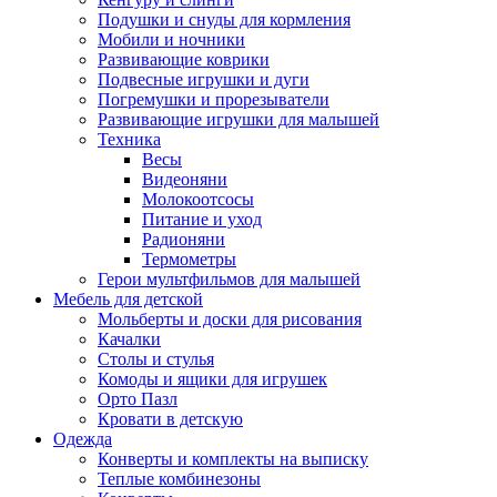
Подушки и снуды для кормления
Мобили и ночники
Развивающие коврики
Подвесные игрушки и дуги
Погремушки и прорезыватели
Развивающие игрушки для малышей
Техника
Весы
Видеоняни
Молокоотсосы
Питание и уход
Радионяни
Термометры
Герои мультфильмов для малышей
Мебель для детской
Мольберты и доски для рисования
Качалки
Столы и стулья
Комоды и ящики для игрушек
Орто Пазл
Кровати в детскую
Одежда
Конверты и комплекты на выписку
Теплые комбинезоны