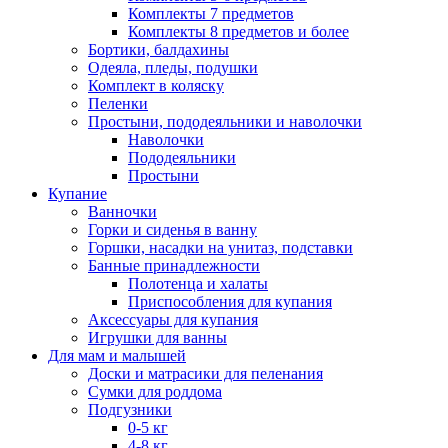
Комплекты 7 предметов
Комплекты 8 предметов и более
Бортики, балдахины
Одеяла, пледы, подушки
Комплект в коляску
Пеленки
Простыни, пододеяльники и наволочки
Наволочки
Пододеяльники
Простыни
Купание
Ванночки
Горки и сиденья в ванну
Горшки, насадки на унитаз, подставки
Банные принадлежности
Полотенца и халаты
Приспособления для купания
Аксессуары для купания
Игрушки для ванны
Для мам и малышей
Доски и матрасики для пеленания
Сумки для роддома
Подгузники
0-5 кг
4-8 кг