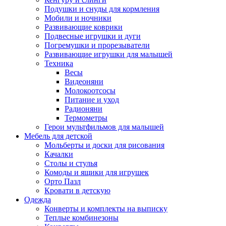
Подушки и снуды для кормления
Мобили и ночники
Развивающие коврики
Подвесные игрушки и дуги
Погремушки и прорезыватели
Развивающие игрушки для малышей
Техника
Весы
Видеоняни
Молокоотсосы
Питание и уход
Радионяни
Термометры
Герои мультфильмов для малышей
Мебель для детской
Мольберты и доски для рисования
Качалки
Столы и стулья
Комоды и ящики для игрушек
Орто Пазл
Кровати в детскую
Одежда
Конверты и комплекты на выписку
Теплые комбинезоны