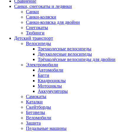
Сравнение
Санки, снегокаты и ледянки
Санки
Санки-коляски
Санки-коляска для двойни
Снегокаты
Тюбинги
Детский транспорт
Велосипеды
Трехколесные велосипеды
Двухколесные велосипеды
Трёхколёсные велосипеды для двойни
Электромобили
Автомобили
Багги
Квадроциклы
Мотоциклы
Аккумуляторы
Самокаты
Каталки
Скейтборды
Беговелы
Веломобили
Защита
Педальные машины