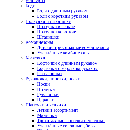
Конверты
Боди
Боди с длинным рукавом
Боди с коротким рукавом
Ползунки и штанишки
Ползунки высокие
Ползунки короткие
Штанишки
Комбинезоны
Детские трикотажные комбинезоны
Утеплённые комбинезоны
Кофточки
Кофточки с длинным рукавом
Кофточки с коротким рукавом
Распашонки
Рукавички, пинетки, носки
Носки
Пинетки
Рукавички
Царапки
Шапочки и чепчики
Летний ассортимент
Манишки
Трикотажные шапочки и чепчики
Утеплённые головные уборы