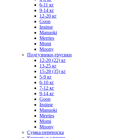
6-11 кг
9-14 кг
12-20 кг
Goon
Insinse
Manuoki
Merries
Momi
Moony
Подгузники-трусики
12-20 (22) кг
13-25 кг
15-28 (35) кг
5-9 кг
6-10 кг
7-12 кг
9-14 кг
Goon
Insinse
Manuoki
Merries
Momi
Moony
Сумка-переноска
Кенгуру и слинги