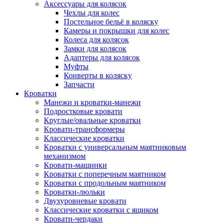
Аксессуары для колясок
Чехлы для колес
Постельное бельё в коляску
Камеры и покрышки для колес
Колеса для колясок
Замки для колясок
Адаптеры для колясок
Муфты
Конверты в коляску
Запчасти
Кроватки
Манежи и кроватки-манежи
Подростковые кровати
Круглые/овальные кроватки
Кровати-трансформеры
Классические кроватки
Кроватки с универсальным маятниковым
механизмом
Кровати-машинки
Кроватки с поперечным маятником
Кроватки с продольным маятником
Кроватки-люльки
Двухуровневые кровати
Классические кроватки с ящиком
Кровати-чердаки