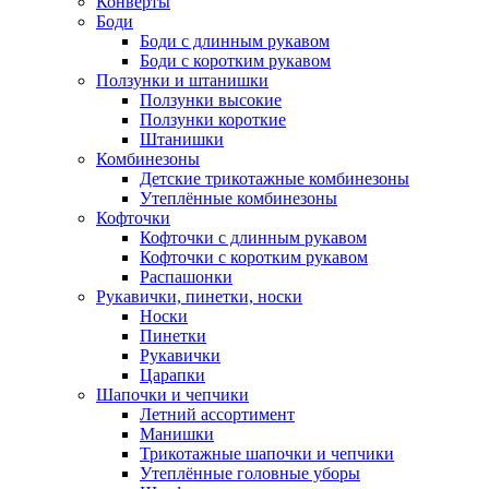
Конверты
Боди
Боди с длинным рукавом
Боди с коротким рукавом
Ползунки и штанишки
Ползунки высокие
Ползунки короткие
Штанишки
Комбинезоны
Детские трикотажные комбинезоны
Утеплённые комбинезоны
Кофточки
Кофточки с длинным рукавом
Кофточки с коротким рукавом
Распашонки
Рукавички, пинетки, носки
Носки
Пинетки
Рукавички
Царапки
Шапочки и чепчики
Летний ассортимент
Манишки
Трикотажные шапочки и чепчики
Утеплённые головные уборы