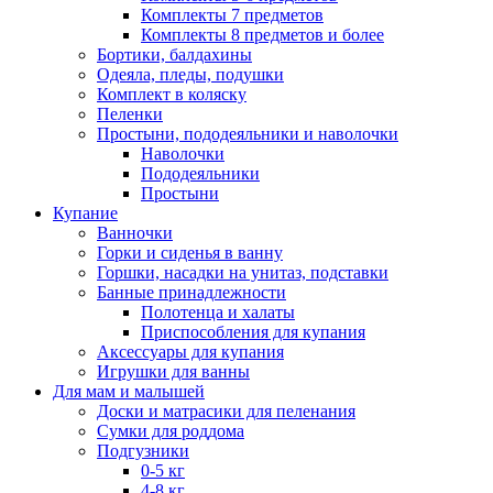
Комплекты 7 предметов
Комплекты 8 предметов и более
Бортики, балдахины
Одеяла, пледы, подушки
Комплект в коляску
Пеленки
Простыни, пододеяльники и наволочки
Наволочки
Пододеяльники
Простыни
Купание
Ванночки
Горки и сиденья в ванну
Горшки, насадки на унитаз, подставки
Банные принадлежности
Полотенца и халаты
Приспособления для купания
Аксессуары для купания
Игрушки для ванны
Для мам и малышей
Доски и матрасики для пеленания
Сумки для роддома
Подгузники
0-5 кг
4-8 кг