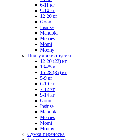
6-11 кг
9-14 кг
12-20 кг
Goon
Insinse
Manuoki
Merries
Momi
Moony
Подгузники-трусики
12-20 (22) кг
13-25 кг
15-28 (35) кг
5-9 кг
6-10 кг
7-12 кг
9-14 кг
Goon
Insinse
Manuoki
Merries
Momi
Moony
Сумка-переноска
Кенгуру и слинги