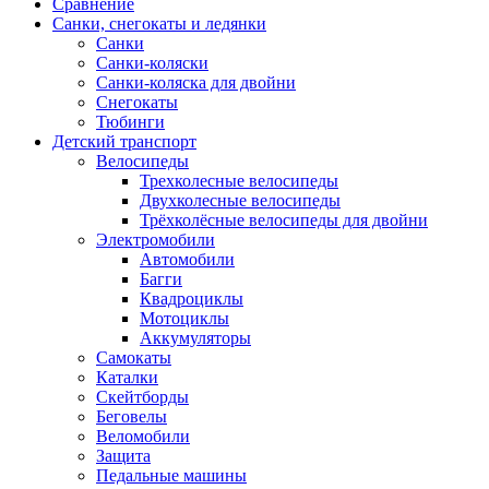
Сравнение
Санки, снегокаты и ледянки
Санки
Санки-коляски
Санки-коляска для двойни
Снегокаты
Тюбинги
Детский транспорт
Велосипеды
Трехколесные велосипеды
Двухколесные велосипеды
Трёхколёсные велосипеды для двойни
Электромобили
Автомобили
Багги
Квадроциклы
Мотоциклы
Аккумуляторы
Самокаты
Каталки
Скейтборды
Беговелы
Веломобили
Защита
Педальные машины