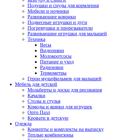
Подушки и снуды для кормления
Мобили и ночники
Развивающие коврики
Подвесные игрушки и дуги
Погремушки и прорезыватели
Развивающие игрушки для малышей
Техника
Весы
Видеоняни
Молокоотсосы
Питание и уход
Радионяни
Термометры
Герои мультфильмов для малышей
Мебель для детской
Мольберты и доски для рисования
Качалки
Столы и стулья
Комоды и ящики для игрушек
Орто Пазл
Кровати в детскую
Одежда
Конверты и комплекты на выписку
Теплые комбинезоны