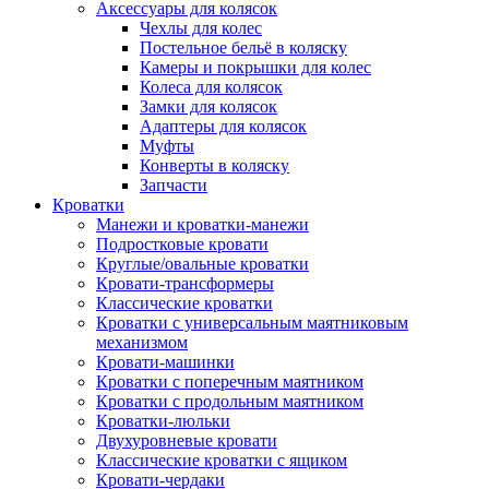
Аксессуары для колясок
Чехлы для колес
Постельное бельё в коляску
Камеры и покрышки для колес
Колеса для колясок
Замки для колясок
Адаптеры для колясок
Муфты
Конверты в коляску
Запчасти
Кроватки
Манежи и кроватки-манежи
Подростковые кровати
Круглые/овальные кроватки
Кровати-трансформеры
Классические кроватки
Кроватки с универсальным маятниковым
механизмом
Кровати-машинки
Кроватки с поперечным маятником
Кроватки с продольным маятником
Кроватки-люльки
Двухуровневые кровати
Классические кроватки с ящиком
Кровати-чердаки