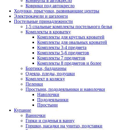
Конверты в автокресло
Коврики под автокресло
Ходунки, прыгунки, развивающие центры
Электрокачели и шезлонги
Постельные принадлежности
1,5 спальные комплекты постельного белья
Комплекты в кроватку
Комплекты для круглых кроватей
Комплекты для овальных кроватей
Комплекты 3-4 предмета
Комплекты 5-6 предметов
Комплекты 7 предметов
Комплекты 8 предметов и более
Бортики, балдахины
Одеяла, пледы, подушки
Комплект в коляску
Пеленки
Простыни, пододеяльники и наволочки
Наволочки
Пододеяльники
Простыни
Купание
Ванночки
Горки и сиденья в ванну
Горшки, насадки на унитаз, подставки