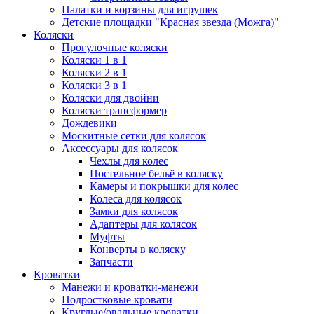
Палатки и корзины для игрушек
Детские площадки "Красная звезда (Можга)"
Коляски
Прогулочные коляски
Коляски 1 в 1
Коляски 2 в 1
Коляски 3 в 1
Коляски для двойни
Коляски трансформер
Дождевики
Москитные сетки для колясок
Аксессуары для колясок
Чехлы для колес
Постельное бельё в коляску
Камеры и покрышки для колес
Колеса для колясок
Замки для колясок
Адаптеры для колясок
Муфты
Конверты в коляску
Запчасти
Кроватки
Манежи и кроватки-манежи
Подростковые кровати
Круглые/овальные кроватки