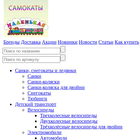
Бренды
Доставка
Акции
Новинки
Новости
Статьи
Как купить
Санки, снегокаты и ледянки
Санки
Санки-коляски
Санки-коляска для двойни
Снегокаты
Тюбинги
Детский транспорт
Велосипеды
Трехколесные велосипеды
Двухколесные велосипеды
Трёхколёсные велосипеды для двойни
Электромобили
Автомобили