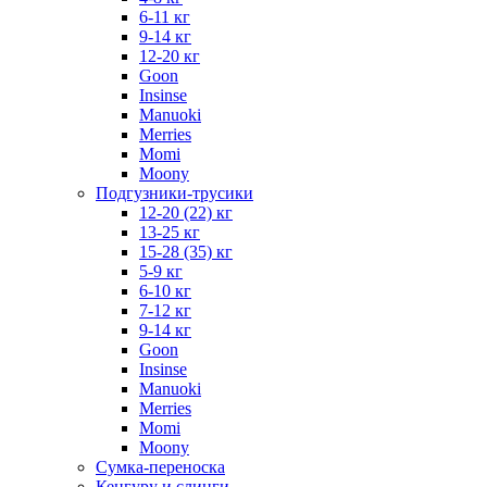
6-11 кг
9-14 кг
12-20 кг
Goon
Insinse
Manuoki
Merries
Momi
Moony
Подгузники-трусики
12-20 (22) кг
13-25 кг
15-28 (35) кг
5-9 кг
6-10 кг
7-12 кг
9-14 кг
Goon
Insinse
Manuoki
Merries
Momi
Moony
Сумка-переноска
Кенгуру и слинги