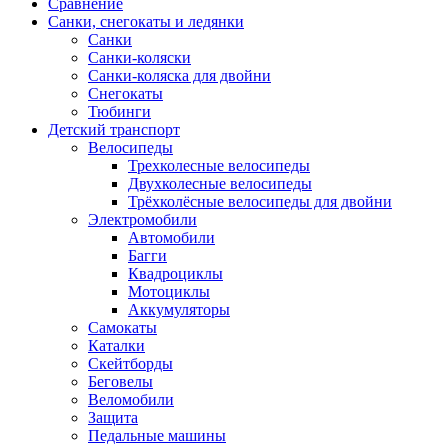
Сравнение
Санки, снегокаты и ледянки
Санки
Санки-коляски
Санки-коляска для двойни
Снегокаты
Тюбинги
Детский транспорт
Велосипеды
Трехколесные велосипеды
Двухколесные велосипеды
Трёхколёсные велосипеды для двойни
Электромобили
Автомобили
Багги
Квадроциклы
Мотоциклы
Аккумуляторы
Самокаты
Каталки
Скейтборды
Беговелы
Веломобили
Защита
Педальные машины