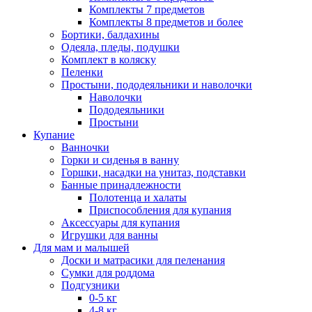
Комплекты 7 предметов
Комплекты 8 предметов и более
Бортики, балдахины
Одеяла, пледы, подушки
Комплект в коляску
Пеленки
Простыни, пододеяльники и наволочки
Наволочки
Пододеяльники
Простыни
Купание
Ванночки
Горки и сиденья в ванну
Горшки, насадки на унитаз, подставки
Банные принадлежности
Полотенца и халаты
Приспособления для купания
Аксессуары для купания
Игрушки для ванны
Для мам и малышей
Доски и матрасики для пеленания
Сумки для роддома
Подгузники
0-5 кг
4-8 кг