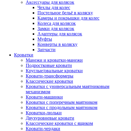
Аксессуары для колясок
Чехлы для колес
Постельное бельё в коляску
Камеры и покрышки для колес
Колеса для колясок
Замки для колясок
Адаптеры для колясок
Муфты
Конверты в коляску
Запчасти
Кроватки
Манежи и кроватки-манежи
Подростковые кровати
Круглые/овальные кроватки
Кровати-трансформеры
Классические кроватки
Кроватки с универсальным маятниковым
механизмом
Кровати-машинки
Кроватки с поперечным маятником
Кроватки с продольным маятником
Кроватки-люльки
Двухуровневые кровати
Классические кроватки с ящиком
Кровати-чердаки