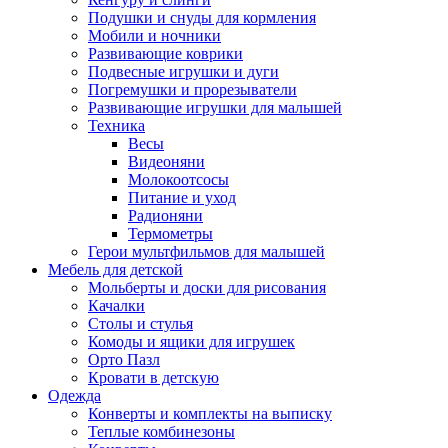
Подушки и снуды для кормления
Мобили и ночники
Развивающие коврики
Подвесные игрушки и дуги
Погремушки и прорезыватели
Развивающие игрушки для малышей
Техника
Весы
Видеоняни
Молокоотсосы
Питание и уход
Радионяни
Термометры
Герои мультфильмов для малышей
Мебель для детской
Мольберты и доски для рисования
Качалки
Столы и стулья
Комоды и ящики для игрушек
Орто Пазл
Кровати в детскую
Одежда
Конверты и комплекты на выписку
Теплые комбинезоны