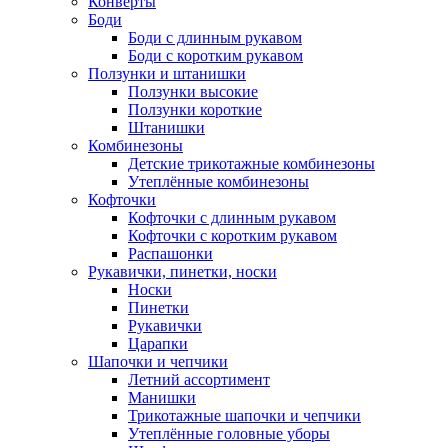
Конверты
Боди
Боди с длинным рукавом
Боди с коротким рукавом
Ползунки и штанишки
Ползунки высокие
Ползунки короткие
Штанишки
Комбинезоны
Детские трикотажные комбинезоны
Утеплённые комбинезоны
Кофточки
Кофточки с длинным рукавом
Кофточки с коротким рукавом
Распашонки
Рукавички, пинетки, носки
Носки
Пинетки
Рукавички
Царапки
Шапочки и чепчики
Летний ассортимент
Манишки
Трикотажные шапочки и чепчики
Утеплённые головные уборы