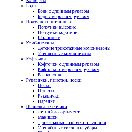
Конверты
Боди
Боди с длинным рукавом
Боди с коротким рукавом
Ползунки и штанишки
Ползунки высокие
Ползунки короткие
Штанишки
Комбинезоны
Детские трикотажные комбинезоны
Утеплённые комбинезоны
Кофточки
Кофточки с длинным рукавом
Кофточки с коротким рукавом
Распашонки
Рукавички, пинетки, носки
Носки
Пинетки
Рукавички
Царапки
Шапочки и чепчики
Летний ассортимент
Манишки
Трикотажные шапочки и чепчики
Утеплённые головные уборы