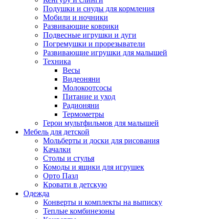
Подушки и снуды для кормления
Мобили и ночники
Развивающие коврики
Подвесные игрушки и дуги
Погремушки и прорезыватели
Развивающие игрушки для малышей
Техника
Весы
Видеоняни
Молокоотсосы
Питание и уход
Радионяни
Термометры
Герои мультфильмов для малышей
Мебель для детской
Мольберты и доски для рисования
Качалки
Столы и стулья
Комоды и ящики для игрушек
Орто Пазл
Кровати в детскую
Одежда
Конверты и комплекты на выписку
Теплые комбинезоны