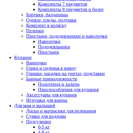
Комплекты 7 предметов
Комплекты 8 предметов и более
Бортики, балдахины
Одеяла, пледы, подушки
Комплект в коляску
Пеленки
Простыни, пододеяльники и наволочки
Наволочки
Пододеяльники
Простыни
Купание
Ванночки
Горки и сиденья в ванну
Горшки, насадки на унитаз, подставки
Банные принадлежности
Полотенца и халаты
Приспособления для купания
Аксессуары для купания
Игрушки для ванны
Для мам и малышей
Доски и матрасики для пеленания
Сумки для роддома
Подгузники
0-5 кг
4-8 кг