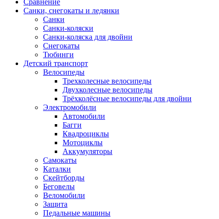
Сравнение
Санки, снегокаты и ледянки
Санки
Санки-коляски
Санки-коляска для двойни
Снегокаты
Тюбинги
Детский транспорт
Велосипеды
Трехколесные велосипеды
Двухколесные велосипеды
Трёхколёсные велосипеды для двойни
Электромобили
Автомобили
Багги
Квадроциклы
Мотоциклы
Аккумуляторы
Самокаты
Каталки
Скейтборды
Беговелы
Веломобили
Защита
Педальные машины