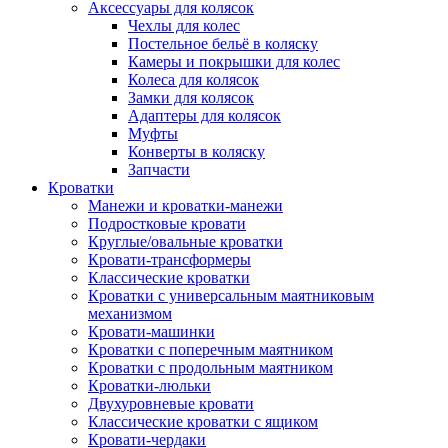
Аксессуары для колясок
Чехлы для колес
Постельное бельё в коляску
Камеры и покрышки для колес
Колеса для колясок
Замки для колясок
Адаптеры для колясок
Муфты
Конверты в коляску
Запчасти
Кроватки
Манежи и кроватки-манежи
Подростковые кровати
Круглые/овальные кроватки
Кровати-трансформеры
Классические кроватки
Кроватки с универсальным маятниковым
механизмом
Кровати-машинки
Кроватки с поперечным маятником
Кроватки с продольным маятником
Кроватки-люльки
Двухуровневые кровати
Классические кроватки с ящиком
Кровати-чердаки