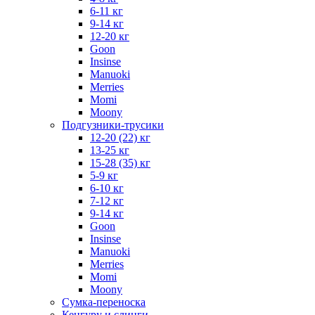
6-11 кг
9-14 кг
12-20 кг
Goon
Insinse
Manuoki
Merries
Momi
Moony
Подгузники-трусики
12-20 (22) кг
13-25 кг
15-28 (35) кг
5-9 кг
6-10 кг
7-12 кг
9-14 кг
Goon
Insinse
Manuoki
Merries
Momi
Moony
Сумка-переноска
Кенгуру и слинги