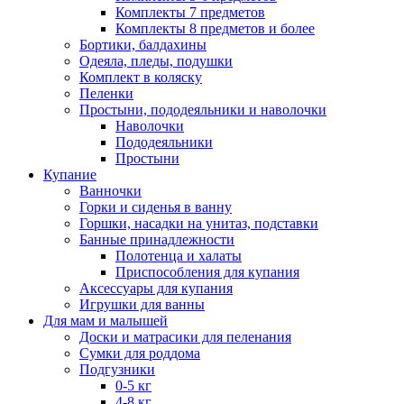
Комплекты 7 предметов
Комплекты 8 предметов и более
Бортики, балдахины
Одеяла, пледы, подушки
Комплект в коляску
Пеленки
Простыни, пододеяльники и наволочки
Наволочки
Пододеяльники
Простыни
Купание
Ванночки
Горки и сиденья в ванну
Горшки, насадки на унитаз, подставки
Банные принадлежности
Полотенца и халаты
Приспособления для купания
Аксессуары для купания
Игрушки для ванны
Для мам и малышей
Доски и матрасики для пеленания
Сумки для роддома
Подгузники
0-5 кг
4-8 кг