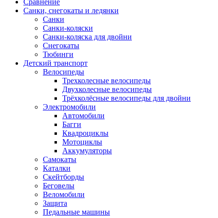
Сравнение
Санки, снегокаты и ледянки
Санки
Санки-коляски
Санки-коляска для двойни
Снегокаты
Тюбинги
Детский транспорт
Велосипеды
Трехколесные велосипеды
Двухколесные велосипеды
Трёхколёсные велосипеды для двойни
Электромобили
Автомобили
Багги
Квадроциклы
Мотоциклы
Аккумуляторы
Самокаты
Каталки
Скейтборды
Беговелы
Веломобили
Защита
Педальные машины