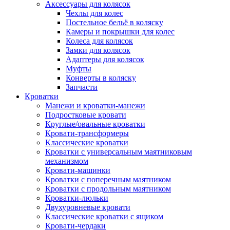
Аксессуары для колясок
Чехлы для колес
Постельное бельё в коляску
Камеры и покрышки для колес
Колеса для колясок
Замки для колясок
Адаптеры для колясок
Муфты
Конверты в коляску
Запчасти
Кроватки
Манежи и кроватки-манежи
Подростковые кровати
Круглые/овальные кроватки
Кровати-трансформеры
Классические кроватки
Кроватки с универсальным маятниковым
механизмом
Кровати-машинки
Кроватки с поперечным маятником
Кроватки с продольным маятником
Кроватки-люльки
Двухуровневые кровати
Классические кроватки с ящиком
Кровати-чердаки