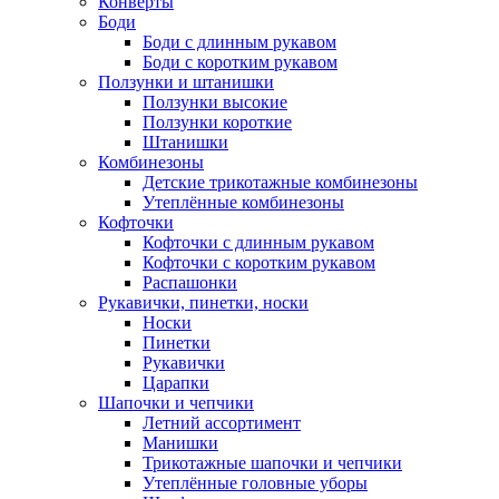
Конверты
Боди
Боди с длинным рукавом
Боди с коротким рукавом
Ползунки и штанишки
Ползунки высокие
Ползунки короткие
Штанишки
Комбинезоны
Детские трикотажные комбинезоны
Утеплённые комбинезоны
Кофточки
Кофточки с длинным рукавом
Кофточки с коротким рукавом
Распашонки
Рукавички, пинетки, носки
Носки
Пинетки
Рукавички
Царапки
Шапочки и чепчики
Летний ассортимент
Манишки
Трикотажные шапочки и чепчики
Утеплённые головные уборы