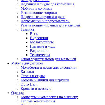
Подушки и снуды для кормления
Мобили и ночники
Развивающие коврики
Подвесные игрушки и дуги
Погремушки и прорезыватели
Развивающие игрушки для малышей
Техника
Весы
Видеоняни
Молокоотсосы
Питание и уход
Радионяни
Термометры
Герои мультфильмов для малышей
Мебель для детской
Мольберты и доски для рисования
Качалки
Столы и стулья
Комоды и ящики для игрушек
Орто Пазл
Кровати в детскую
Одежда
Конверты и комплекты на выписку
Теплые комбинезоны