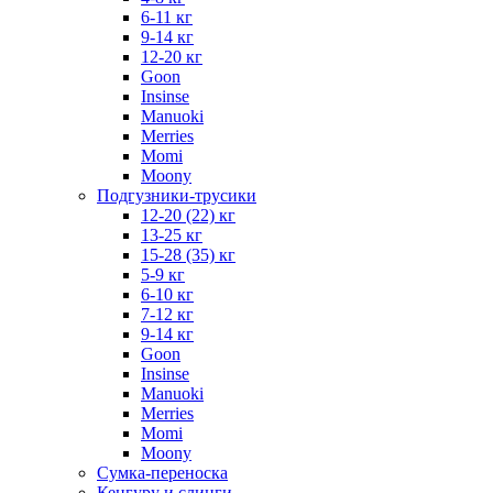
6-11 кг
9-14 кг
12-20 кг
Goon
Insinse
Manuoki
Merries
Momi
Moony
Подгузники-трусики
12-20 (22) кг
13-25 кг
15-28 (35) кг
5-9 кг
6-10 кг
7-12 кг
9-14 кг
Goon
Insinse
Manuoki
Merries
Momi
Moony
Сумка-переноска
Кенгуру и слинги