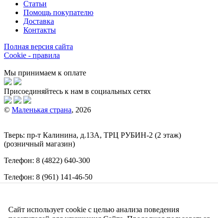
Статьи
Помощь покупателю
Доставка
Контакты
Полная версия сайта
Cookie - правила
Мы принимаем к оплате
Присоединяйтесь к нам в социальных сетях
©
Маленькая страна
, 2026
Тверь:
пр-т
Калинина, д.13А, ТРЦ
РУБИН-2
(2 этаж)
(розничный магазин)
Телефон:
8 (4822) 640-300
Телефон:
8 (961) 141-46-50
E-mail:
info@malenkajastrana.com
Сайт использует cookie с целью анализа поведения
Обращаем ваше внимание на то, что вся информация