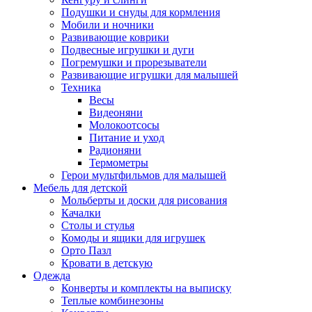
Подушки и снуды для кормления
Мобили и ночники
Развивающие коврики
Подвесные игрушки и дуги
Погремушки и прорезыватели
Развивающие игрушки для малышей
Техника
Весы
Видеоняни
Молокоотсосы
Питание и уход
Радионяни
Термометры
Герои мультфильмов для малышей
Мебель для детской
Мольберты и доски для рисования
Качалки
Столы и стулья
Комоды и ящики для игрушек
Орто Пазл
Кровати в детскую
Одежда
Конверты и комплекты на выписку
Теплые комбинезоны