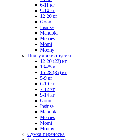
6-11 кг
9-14 кг
12-20 кг
Goon
Insinse
Manuoki
Merries
Momi
Moony
Подгузники-трусики
12-20 (22) кг
13-25 кг
15-28 (35) кг
5-9 кг
6-10 кг
7-12 кг
9-14 кг
Goon
Insinse
Manuoki
Merries
Momi
Moony
Сумка-переноска
Кенгуру и слинги