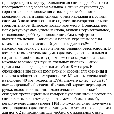
при перепаде температур. Завышенная спинка для большего
пространства над головой малыша. Спинка опускается до
горизонтального положения с помощью необычного
крепления-рычага сзади спинки: очень надёжная и прочная
система. 3 положения спинки: сидячее, полугоризонтальное,
горизонтальное. Широкое посадочное место. Подножка для
ног с регулируемым углом наклона, включая горизонтальное,
позволяющее ребёнку в положении лёжа комфортно
вытягивать ножки. Капюшон и попона украшены белым
мехом: это очень красиво. Внутри находится съёмный
меховой матрасик с 5-ти точечными ремнями безопасности. В
комплекте вместительная сумка для мамы, очень стильная и
созданная с любовью: внутри множество карманов, а также
меховые варежки для рук на стальных кнопках. Санки
предназначены для перевозки детей от 8 месяцев. В
сложенном виде санки компактны и удобны для хранения и
провоза в общественном транспорте. Механизм смены колёс
на полозья (40 мм); колёса из EVA; диаметр колес - 20 см (8");
высокопрочный облегченный стальной каркас; перекидная
ручка; водоотталкивающая колясочная ткань; высокий
складной трехсекционный козырек с увеличенной высотой по
спинке; козырек и чехол для ног с меховой окантовкой;
регулируемая спинка имеет ТРИ положения: сидя, полулежа и
лежа; подножка для ног с регулируемым углом наклона; чехол
для ног с 2-мя молниями для удобного открывания с двух