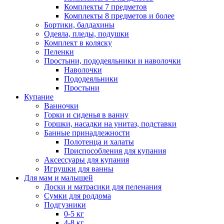
Комплекты 7 предметов
Комплекты 8 предметов и более
Бортики, балдахины
Одеяла, пледы, подушки
Комплект в коляску
Пеленки
Простыни, пододеяльники и наволочки
Наволочки
Пододеяльники
Простыни
Купание
Ванночки
Горки и сиденья в ванну
Горшки, насадки на унитаз, подставки
Банные принадлежности
Полотенца и халаты
Приспособления для купания
Аксессуары для купания
Игрушки для ванны
Для мам и малышей
Доски и матрасики для пеленания
Сумки для роддома
Подгузники
0-5 кг
4-8 кг