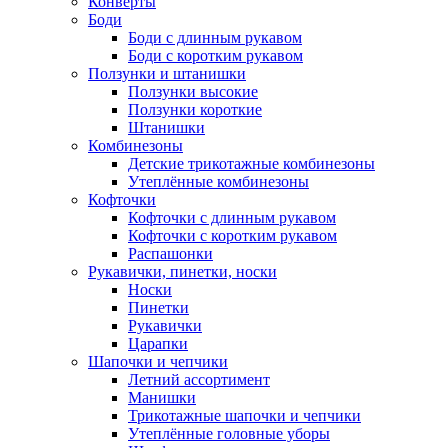
Конверты
Боди
Боди с длинным рукавом
Боди с коротким рукавом
Ползунки и штанишки
Ползунки высокие
Ползунки короткие
Штанишки
Комбинезоны
Детские трикотажные комбинезоны
Утеплённые комбинезоны
Кофточки
Кофточки с длинным рукавом
Кофточки с коротким рукавом
Распашонки
Рукавички, пинетки, носки
Носки
Пинетки
Рукавички
Царапки
Шапочки и чепчики
Летний ассортимент
Манишки
Трикотажные шапочки и чепчики
Утеплённые головные уборы