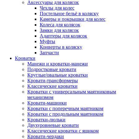
Аксессуары для колясок
Чехлы для колес
Постельное бельё в коляску
Камеры и покрышки для колес
Колеса для колясок
Замки для колясок
Адаптеры для колясок
Муфты
Конверты в коляску
Запчасти
Кроватки
Манежи и кроватки-манежи
Подростковые кровати
Круглые/овальные кроватки
Кровати-трансформеры
Классические кроватки
Кроватки с универсальным маятниковым
механизмом
Кровати-машинки
Кроватки с поперечным маятником
Кроватки с продольным маятником
Кроватки-люльки
Двухуровневые кровати
Классические кроватки с ящиком
Кровати-чердаки