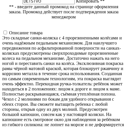
Копировать **
** - введите данный промокод на странице оформления
заказа. Промокод действует после подтверждения заказа
менеджером
Описание товара
Это складные санки-коляска с 4 прорезиненными колёсами и
очень надёжным педальным механизмом. Для наилучшего
передвижения по асфальтированной поверхности на санках-
колясках предусмотрены сверхпроходимые прорезиненные
колеса на педальном механизме. Достаточно нажать на него
ногой и переставить санки на колёса. Эксклюзивная покраска
рамы чёрной матовой краской, которая блокирует ржавчину и
коррозию металла в течение срока использования. Созданная
по самым современным технологиям, эта покраска выглядит
очень эффектно. Перекидная ручка-толкатель: ребёнок может
находиться в 2 положениях: лицом к дороге и лицом к маме.
Полностью раскрывающаяся, съёмная утеплённая попона.
Чехол с 2 молниями по бокам для удобного открывания с
обеих сторон. Вы сможете вытащить ребенка с любой
стороны, открыв одну из двух молний. Предусмотрен
большой капюшон, совсем как у настоящей коляски. На
капюшоне есть смотровое окно для наблюдения за ребёнком
из гибкого силикона: не лопнет на морозе и не деформируется