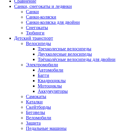
Сравнение
Санки, снегокаты и ледянки
Санки
Санки-коляски
Санки-коляска для двойни
Снегокаты
Тюбинги
Детский транспорт
Велосипеды
Трехколесные велосипеды
Двухколесные велосипеды
Трёхколёсные велосипеды для двойни
Электромобили
Автомобили
Багги
Квадроциклы
Мотоциклы
Аккумуляторы
Самокаты
Каталки
Скейтборды
Беговелы
Веломобили
Защита
Педальные машины