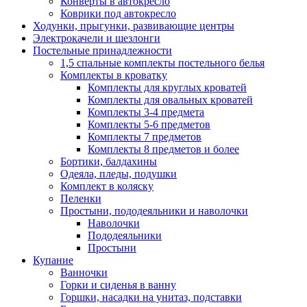
Конверты в автокресло
Коврики под автокресло
Ходунки, прыгунки, развивающие центры
Электрокачели и шезлонги
Постельные принадлежности
1,5 спальные комплекты постельного белья
Комплекты в кроватку
Комплекты для круглых кроватей
Комплекты для овальных кроватей
Комплекты 3-4 предмета
Комплекты 5-6 предметов
Комплекты 7 предметов
Комплекты 8 предметов и более
Бортики, балдахины
Одеяла, пледы, подушки
Комплект в коляску
Пеленки
Простыни, пододеяльники и наволочки
Наволочки
Пододеяльники
Простыни
Купание
Ванночки
Горки и сиденья в ванну
Горшки, насадки на унитаз, подставки