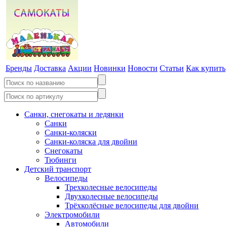
Бренды
Доставка
Акции
Новинки
Новости
Статьи
Как купить
Санки, снегокаты и ледянки
Санки
Санки-коляски
Санки-коляска для двойни
Снегокаты
Тюбинги
Детский транспорт
Велосипеды
Трехколесные велосипеды
Двухколесные велосипеды
Трёхколёсные велосипеды для двойни
Электромобили
Автомобили