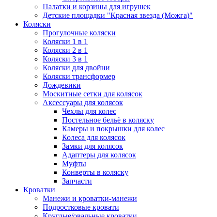
Палатки и корзины для игрушек
Детские площадки "Красная звезда (Можга)"
Коляски
Прогулочные коляски
Коляски 1 в 1
Коляски 2 в 1
Коляски 3 в 1
Коляски для двойни
Коляски трансформер
Дождевики
Москитные сетки для колясок
Аксессуары для колясок
Чехлы для колес
Постельное бельё в коляску
Камеры и покрышки для колес
Колеса для колясок
Замки для колясок
Адаптеры для колясок
Муфты
Конверты в коляску
Запчасти
Кроватки
Манежи и кроватки-манежи
Подростковые кровати
Круглые/овальные кроватки