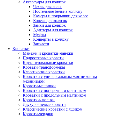
Аксессуары для колясок
Чехлы для колес
Постельное бельё в коляску
Камеры и покрышки для колес
Колеса для колясок
Замки для колясок
Адаптеры для колясок
Муфты
Конверты в коляску
Запчасти
Кроватки
Манежи и кроватки-манежи
Подростковые кровати
Круглые/овальные кроватки
Кровати-трансформеры
Классические кроватки
Кроватки с универсальным маятниковым
механизмом
Кровати-машинки
Кроватки с поперечным маятником
Кроватки с продольным маятником
Кроватки-люльки
Двухуровневые кровати
Классические кроватки с ящиком
Кровати-чердаки