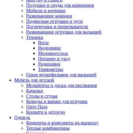
Подушки и снуды для кормления
Мобили и ночники
Развивающие коврики
Подвесные игрушки и дуги
Погремушки и прорезыватели
Развивающие игрушки для малышей
Техника
Весы
Видеоняни
Молокоотсосы
Питание и уход
Радионяни
Термометры
Герои мультфильмов для малышей
Мебель для детской
Мольберты и доски для рисования
Качалки
Столы и стулья
Комоды и ящики для игрушек
Орто Пазл
Кровати в детскую
Одежда
Конверты и комплекты на выписку
Теплые комбинезоны