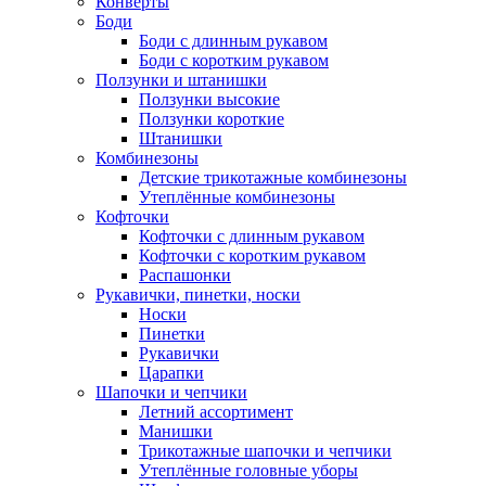
Конверты
Боди
Боди с длинным рукавом
Боди с коротким рукавом
Ползунки и штанишки
Ползунки высокие
Ползунки короткие
Штанишки
Комбинезоны
Детские трикотажные комбинезоны
Утеплённые комбинезоны
Кофточки
Кофточки с длинным рукавом
Кофточки с коротким рукавом
Распашонки
Рукавички, пинетки, носки
Носки
Пинетки
Рукавички
Царапки
Шапочки и чепчики
Летний ассортимент
Манишки
Трикотажные шапочки и чепчики
Утеплённые головные уборы