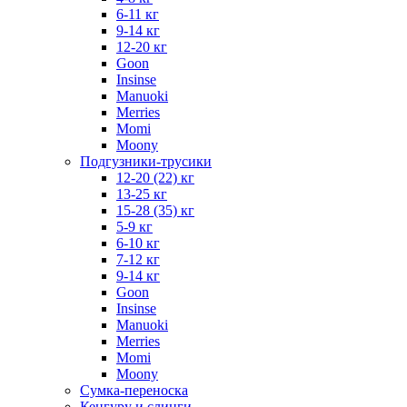
6-11 кг
9-14 кг
12-20 кг
Goon
Insinse
Manuoki
Merries
Momi
Moony
Подгузники-трусики
12-20 (22) кг
13-25 кг
15-28 (35) кг
5-9 кг
6-10 кг
7-12 кг
9-14 кг
Goon
Insinse
Manuoki
Merries
Momi
Moony
Сумка-переноска
Кенгуру и слинги