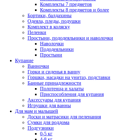
Комплекты 7 предметов
Комплекты 8 предметов и более
Бортики, балдахины
Одеяла, пледы, подушки
Комплект в коляску
Пеленки
Простыни, пододеяльники и наволочки
Наволочки
Пододеяльники
Простыни
Купание
Ванночки
Горки и сиденья в ванну
Горшки, насадки на унитаз, подставки
Банные принадлежности
Полотенца и халаты
Приспособления для купания
Аксессуары для купания
Игрушки для ванны
Для мам и малышей
Доски и матрасики для пеленания
Сумки для роддома
Подгузники
0-5 кг
4-8 кг