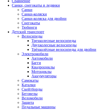
Сравнение
Санки, снегокаты и ледянки
Санки
Санки-коляски
Санки-коляска для двойни
Снегокаты
Тюбинги
Детский транспорт
Велосипеды
Трехколесные велосипеды
Двухколесные велосипеды
Трёхколёсные велосипеды для двойни
Электромобили
Автомобили
Багги
Квадроциклы
Мотоциклы
Аккумуляторы
Самокаты
Каталки
Скейтборды
Беговелы
Веломобили
Защита
Педальные машины