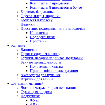
Комплекты 7 предметов
Комплекты 8 предметов и более
Бортики, балдахины
Одеяла, пледы, подушки
Комплект в коляску
Пеленки
Простыни, пододеяльники и наволочки
Наволочки
Пододеяльники
Простыни
Купание
Ванночки
Горки и сиденья в ванну
Горшки, насадки на унитаз, подставки
Банные принадлежности
Полотенца и халаты
Приспособления для купания
Аксессуары для купания
Игрушки для ванны
Для мам и малышей
Доски и матрасики для пеленания
Сумки для роддома
Подгузники
0-5 кг
4-8 кг