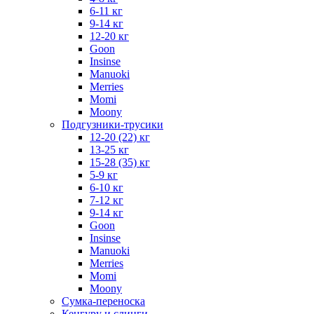
6-11 кг
9-14 кг
12-20 кг
Goon
Insinse
Manuoki
Merries
Momi
Moony
Подгузники-трусики
12-20 (22) кг
13-25 кг
15-28 (35) кг
5-9 кг
6-10 кг
7-12 кг
9-14 кг
Goon
Insinse
Manuoki
Merries
Momi
Moony
Сумка-переноска
Кенгуру и слинги