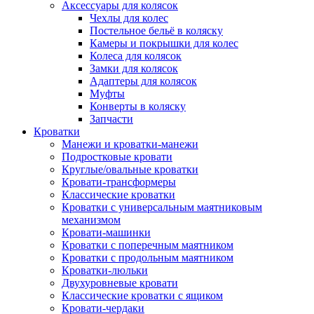
Аксессуары для колясок
Чехлы для колес
Постельное бельё в коляску
Камеры и покрышки для колес
Колеса для колясок
Замки для колясок
Адаптеры для колясок
Муфты
Конверты в коляску
Запчасти
Кроватки
Манежи и кроватки-манежи
Подростковые кровати
Круглые/овальные кроватки
Кровати-трансформеры
Классические кроватки
Кроватки с универсальным маятниковым
механизмом
Кровати-машинки
Кроватки с поперечным маятником
Кроватки с продольным маятником
Кроватки-люльки
Двухуровневые кровати
Классические кроватки с ящиком
Кровати-чердаки