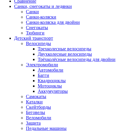
Сравнение
Санки, снегокаты и ледянки
Санки
Санки-коляски
Санки-коляска для двойни
Снегокаты
Тюбинги
Детский транспорт
Велосипеды
Трехколесные велосипеды
Двухколесные велосипеды
Трёхколёсные велосипеды для двойни
Электромобили
Автомобили
Багги
Квадроциклы
Мотоциклы
Аккумуляторы
Самокаты
Каталки
Скейтборды
Беговелы
Веломобили
Защита
Педальные машины