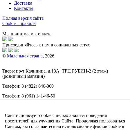
Доставка
Контакты
Полная версия сайта
Cookie - правила
Мы принимаем к оплате
Присоединяйтесь к нам в социальных сетях
©
Маленькая страна
, 2026
Тверь:
пр-т
Калинина, д.13А, ТРЦ
РУБИН-2
(2 этаж)
(розничный магазин)
Телефон:
8 (4822) 640-300
Телефон:
8 (961) 141-46-50
E-mail:
info@malenkajastrana.com
Сайт использует cookie с целью анализа поведения
Обращаем ваше внимание на то, что вся информация
(включая цены) на этом интернет-сайте носит исключительно
посетителей для улучшения Сайта. Продолжая пользоваться
информационный характер и ни при каких условиях не
Сайтом, вы соглашаетесь на использование файлов cookie в