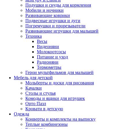
Подушки и снуды для кормления
Мобили и ночники
Развивающие коврики
Подвесные игрушки и дуги
Погремушки и прорезыватели
Развивающие игрушки для малышей
Техника
Весы
Видеоняни
Молокоотсосы
Питание и уход
Радионяни
Термометры
Герои мультфильмов для малышей
Мебель для детской
Мольберты и доски для рисования
Качалки
Столы и стулья
Комоды и ящики для игрушек
Орто Пазл
Кровати в детскую
Одежда
Конверты и комплекты на выписку
Теплые комбинезоны