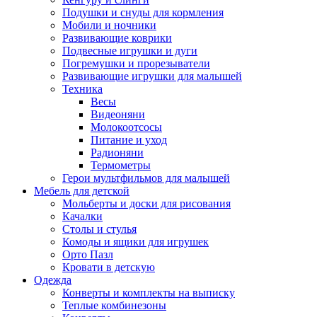
Подушки и снуды для кормления
Мобили и ночники
Развивающие коврики
Подвесные игрушки и дуги
Погремушки и прорезыватели
Развивающие игрушки для малышей
Техника
Весы
Видеоняни
Молокоотсосы
Питание и уход
Радионяни
Термометры
Герои мультфильмов для малышей
Мебель для детской
Мольберты и доски для рисования
Качалки
Столы и стулья
Комоды и ящики для игрушек
Орто Пазл
Кровати в детскую
Одежда
Конверты и комплекты на выписку
Теплые комбинезоны