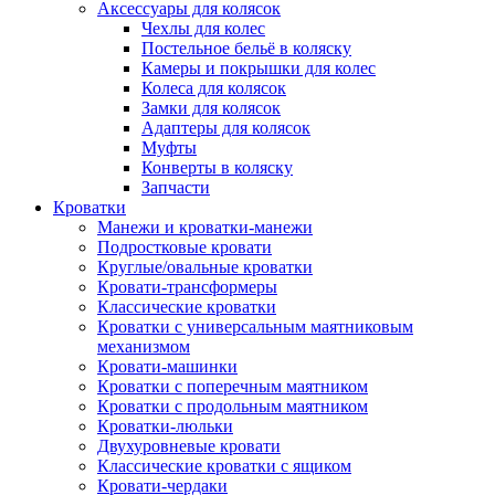
Аксессуары для колясок
Чехлы для колес
Постельное бельё в коляску
Камеры и покрышки для колес
Колеса для колясок
Замки для колясок
Адаптеры для колясок
Муфты
Конверты в коляску
Запчасти
Кроватки
Манежи и кроватки-манежи
Подростковые кровати
Круглые/овальные кроватки
Кровати-трансформеры
Классические кроватки
Кроватки с универсальным маятниковым
механизмом
Кровати-машинки
Кроватки с поперечным маятником
Кроватки с продольным маятником
Кроватки-люльки
Двухуровневые кровати
Классические кроватки с ящиком
Кровати-чердаки