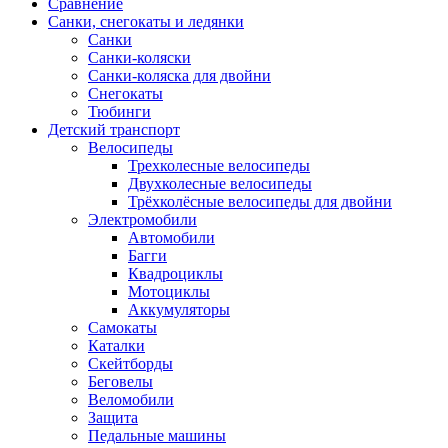
Сравнение
Санки, снегокаты и ледянки
Санки
Санки-коляски
Санки-коляска для двойни
Снегокаты
Тюбинги
Детский транспорт
Велосипеды
Трехколесные велосипеды
Двухколесные велосипеды
Трёхколёсные велосипеды для двойни
Электромобили
Автомобили
Багги
Квадроциклы
Мотоциклы
Аккумуляторы
Самокаты
Каталки
Скейтборды
Беговелы
Веломобили
Защита
Педальные машины