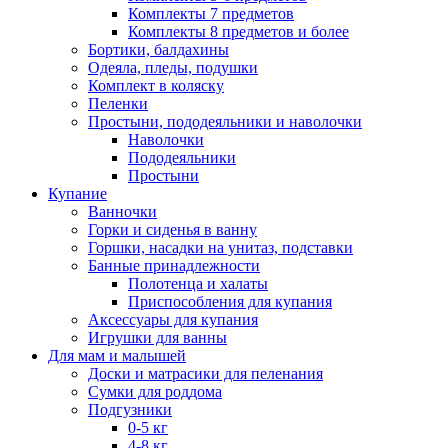
Комплекты 7 предметов
Комплекты 8 предметов и более
Бортики, балдахины
Одеяла, пледы, подушки
Комплект в коляску
Пеленки
Простыни, пододеяльники и наволочки
Наволочки
Пододеяльники
Простыни
Купание
Ванночки
Горки и сиденья в ванну
Горшки, насадки на унитаз, подставки
Банные принадлежности
Полотенца и халаты
Приспособления для купания
Аксессуары для купания
Игрушки для ванны
Для мам и малышей
Доски и матрасики для пеленания
Сумки для роддома
Подгузники
0-5 кг
4-8 кг