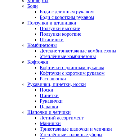
Конверты
Боди
Боди с длинным рукавом
Боди с коротким рукавом
Ползунки и штанишки
Ползунки высокие
Ползунки короткие
Штанишки
Комбинезоны
Детские трикотажные комбинезоны
Утеплённые комбинезоны
Кофточки
Кофточки с длинным рукавом
Кофточки с коротким рукавом
Распашонки
Рукавички, пинетки, носки
Носки
Пинетки
Рукавички
Царапки
Шапочки и чепчики
Летний ассортимент
Манишки
Трикотажные шапочки и чепчики
Утеплённые головные уборы