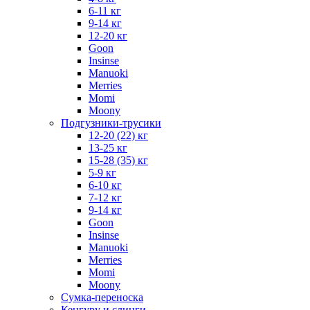
6-11 кг
9-14 кг
12-20 кг
Goon
Insinse
Manuoki
Merries
Momi
Moony
Подгузники-трусики
12-20 (22) кг
13-25 кг
15-28 (35) кг
5-9 кг
6-10 кг
7-12 кг
9-14 кг
Goon
Insinse
Manuoki
Merries
Momi
Moony
Сумка-переноска
Кенгуру и слинги