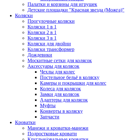
Палатки и корзины для игрушек
Детские площадки "Красная звезда (Можга)"
Коляски
Прогулочные коляски
Коляски 1 в 1
Коляски 2 в 1
Коляски 3 в 1
Коляски для двойни
Коляски трансформер
Дождевики
Москитные сетки для колясок
Аксессуары для колясок
Чехлы для колес
Постельное бельё в коляску
Камеры и покрышки для колес
Колеса для колясок
Замки для колясок
Адаптеры для колясок
Муфты
Конверты в коляску
Запчасти
Кроватки
Манежи и кроватки-манежи
Подростковые кровати
Круглые/овальные кроватки