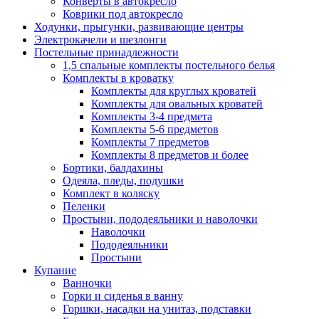
Конверты в автокресло
Коврики под автокресло
Ходунки, прыгунки, развивающие центры
Электрокачели и шезлонги
Постельные принадлежности
1,5 спальные комплекты постельного белья
Комплекты в кроватку
Комплекты для круглых кроватей
Комплекты для овальных кроватей
Комплекты 3-4 предмета
Комплекты 5-6 предметов
Комплекты 7 предметов
Комплекты 8 предметов и более
Бортики, балдахины
Одеяла, пледы, подушки
Комплект в коляску
Пеленки
Простыни, пододеяльники и наволочки
Наволочки
Пододеяльники
Простыни
Купание
Ванночки
Горки и сиденья в ванну
Горшки, насадки на унитаз, подставки