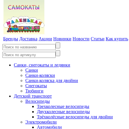
Бренды
Доставка
Акции
Новинки
Новости
Статьи
Как купить
Санки, снегокаты и ледянки
Санки
Санки-коляски
Санки-коляска для двойни
Снегокаты
Тюбинги
Детский транспорт
Велосипеды
Трехколесные велосипеды
Двухколесные велосипеды
Трёхколёсные велосипеды для двойни
Электромобили
Автомобили