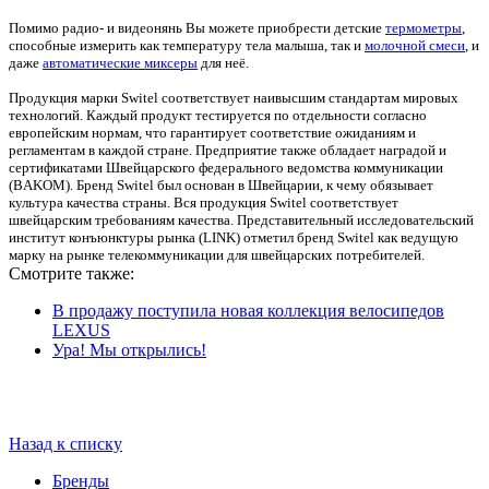
Помимо радио- и видеонянь Вы можете приобрести детские
термометры
,
способные измерить как температуру тела малыша, так и
молочной смеси
, и
даже
автоматические миксеры
для неё.
Продукция марки Switel соответствует наивысшим стандартам мировых
технологий. Каждый продукт тестируется по отдельности согласно
европейским нормам, что гарантирует соответствие ожиданиям и
регламентам в каждой стране. Предприятие также обладает наградой и
сертификатами Швейцарского федерального ведомства коммуникации
(BAKOM). Бренд Switel был основан в Швейцарии, к чему обязывает
культура качества страны. Вся продукция Switel соответствует
швейцарским требованиям качества. Представительный исследовательский
институт конъюнктуры рынка (LINK) отметил бренд Switel как ведущую
марку на рынке телекоммуникации для швейцарских потребителей.
Смотрите также:
В продажу поступила новая коллекция велосипедов
LEXUS
Ура! Мы открылись!
Назад к списку
Бренды