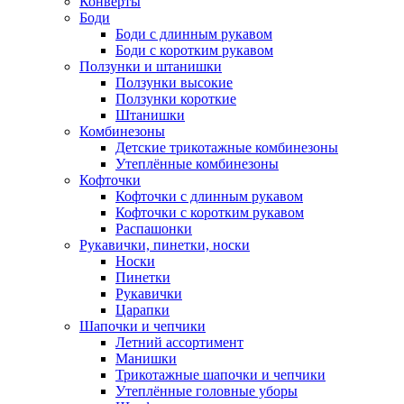
Конверты
Боди
Боди с длинным рукавом
Боди с коротким рукавом
Ползунки и штанишки
Ползунки высокие
Ползунки короткие
Штанишки
Комбинезоны
Детские трикотажные комбинезоны
Утеплённые комбинезоны
Кофточки
Кофточки с длинным рукавом
Кофточки с коротким рукавом
Распашонки
Рукавички, пинетки, носки
Носки
Пинетки
Рукавички
Царапки
Шапочки и чепчики
Летний ассортимент
Манишки
Трикотажные шапочки и чепчики
Утеплённые головные уборы