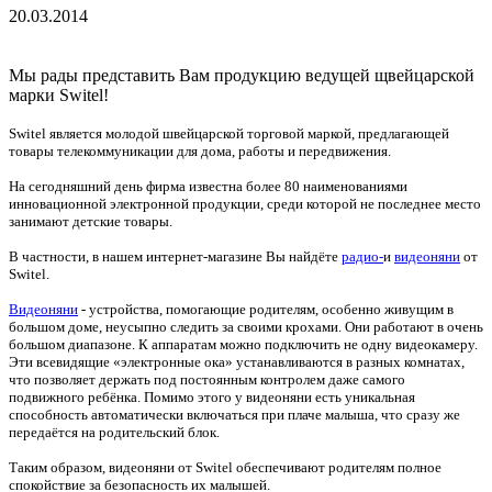
20.03.2014
Мы рады представить Вам продукцию ведущей щвейцарской
марки Switel!
Switel является молодой швейцарской торговой маркой, предлагающей
товары телекоммуникации для дома, работы и передвижения.
На сегодняшний день фирма известна более 80 наименованиями
инновационной электронной продукции, среди которой не последнее место
занимают детские товары.
В частности, в нашем интернет-магазине Вы найдёте
радио-
и
видеоняни
от
Switel.
Видеоняни
- устройства, помогающие родителям, особенно живущим в
большом доме, неусыпно следить за своими крохами. Они работают в очень
большом диапазоне. К аппаратам можно подключить не одну видеокамеру.
Эти всевидящие «электронные ока» устанавливаются в разных комнатах,
что позволяет держать под постоянным контролем даже самого
подвижного ребёнка. Помимо этого у видеоняни есть уникальная
способность автоматически включаться при плаче малыша, что сразу же
передаётся на родительский блок.
Таким образом, видеоняни от Switel обеспечивают родителям полное
спокойствие за безопасность их малышей.