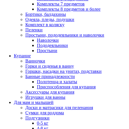
Комплекты 7 предметов
Комплекты 8 предметов и более
Бортики, балдахины
Одеяла, пледы, подушки
Комплект в коляску
Пеленки
Простыни, пододеяльники и наволочки
Наволочки
Пододеяльники
Простыни
Купание
Ванночки
Горки и сиденья в ванну
Горшки, насадки на унитаз, подставки
Банные принадлежности
Полотенца и халаты
Приспособления для купания
Аксессуары для купания
Игрушки для ванны
Для мам и малышей
Доски и матрасики для пеленания
Сумки для роддома
Подгузники
0-5 кг
4-8 кг