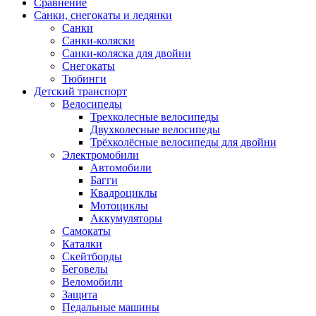
Сравнение
Санки, снегокаты и ледянки
Санки
Санки-коляски
Санки-коляска для двойни
Снегокаты
Тюбинги
Детский транспорт
Велосипеды
Трехколесные велосипеды
Двухколесные велосипеды
Трёхколёсные велосипеды для двойни
Электромобили
Автомобили
Багги
Квадроциклы
Мотоциклы
Аккумуляторы
Самокаты
Каталки
Скейтборды
Беговелы
Веломобили
Защита
Педальные машины