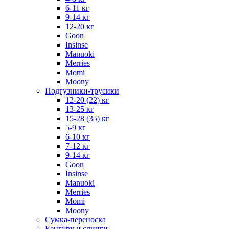
6-11 кг
9-14 кг
12-20 кг
Goon
Insinse
Manuoki
Merries
Momi
Moony
Подгузники-трусики
12-20 (22) кг
13-25 кг
15-28 (35) кг
5-9 кг
6-10 кг
7-12 кг
9-14 кг
Goon
Insinse
Manuoki
Merries
Momi
Moony
Сумка-переноска
Кенгуру и слинги