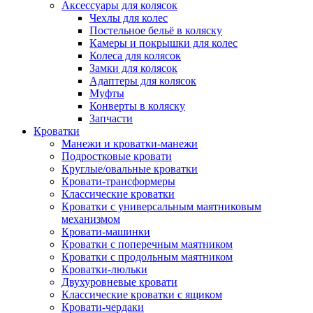
Аксессуары для колясок
Чехлы для колес
Постельное бельё в коляску
Камеры и покрышки для колес
Колеса для колясок
Замки для колясок
Адаптеры для колясок
Муфты
Конверты в коляску
Запчасти
Кроватки
Манежи и кроватки-манежи
Подростковые кровати
Круглые/овальные кроватки
Кровати-трансформеры
Классические кроватки
Кроватки с универсальным маятниковым
механизмом
Кровати-машинки
Кроватки с поперечным маятником
Кроватки с продольным маятником
Кроватки-люльки
Двухуровневые кровати
Классические кроватки с ящиком
Кровати-чердаки