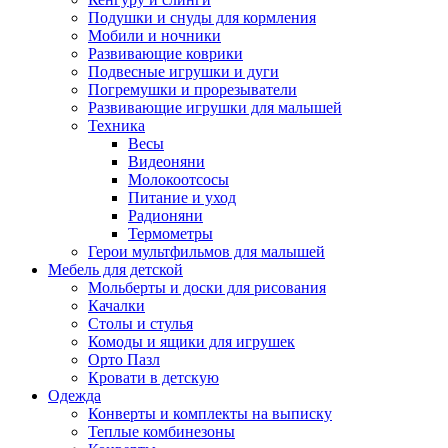
Подушки и снуды для кормления
Мобили и ночники
Развивающие коврики
Подвесные игрушки и дуги
Погремушки и прорезыватели
Развивающие игрушки для малышей
Техника
Весы
Видеоняни
Молокоотсосы
Питание и уход
Радионяни
Термометры
Герои мультфильмов для малышей
Мебель для детской
Мольберты и доски для рисования
Качалки
Столы и стулья
Комоды и ящики для игрушек
Орто Пазл
Кровати в детскую
Одежда
Конверты и комплекты на выписку
Теплые комбинезоны