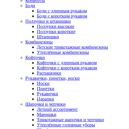
Конверты
Боди
Боди с длинным рукавом
Боди с коротким рукавом
Ползунки и штанишки
Ползунки высокие
Ползунки короткие
Штанишки
Комбинезоны
Детские трикотажные комбинезоны
Утеплённые комбинезоны
Кофточки
Кофточки с длинным рукавом
Кофточки с коротким рукавом
Распашонки
Рукавички, пинетки, носки
Носки
Пинетки
Рукавички
Царапки
Шапочки и чепчики
Летний ассортимент
Манишки
Трикотажные шапочки и чепчики
Утеплённые головные уборы