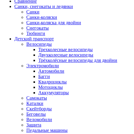
Сравнение
Санки, снегокаты и ледянки
Санки
Санки-коляски
Санки-коляска для двойни
Снегокаты
Тюбинги
Детский транспорт
Велосипеды
Трехколесные велосипеды
Двухколесные велосипеды
Трёхколёсные велосипеды для двойни
Электромобили
Автомобили
Багги
Квадроциклы
Мотоциклы
Аккумуляторы
Самокаты
Каталки
Скейтборды
Беговелы
Веломобили
Защита
Педальные машины