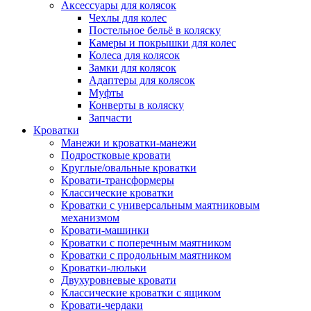
Аксессуары для колясок
Чехлы для колес
Постельное бельё в коляску
Камеры и покрышки для колес
Колеса для колясок
Замки для колясок
Адаптеры для колясок
Муфты
Конверты в коляску
Запчасти
Кроватки
Манежи и кроватки-манежи
Подростковые кровати
Круглые/овальные кроватки
Кровати-трансформеры
Классические кроватки
Кроватки с универсальным маятниковым
механизмом
Кровати-машинки
Кроватки с поперечным маятником
Кроватки с продольным маятником
Кроватки-люльки
Двухуровневые кровати
Классические кроватки с ящиком
Кровати-чердаки