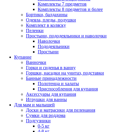
Комплекты 7 предметов
Комплекты 8 предметов и более
Бортики, балдахины
Одеяла, пледы, подушки
Комплект в коляску
Пеленки
Простыни, пододеяльники и наволочки
Наволочки
Пододеяльники
Простыни
Купание
Ванночки
Горки и сиденья в ванну
Горшки, насадки на унитаз, подставки
Банные принадлежности
Полотенца и халаты
Приспособления для купания
Аксессуары для купания
Игрушки для ванны
Для мам и малышей
Доски и матрасики для пеленания
Сумки для роддома
Подгузники
0-5 кг
4-8 кг