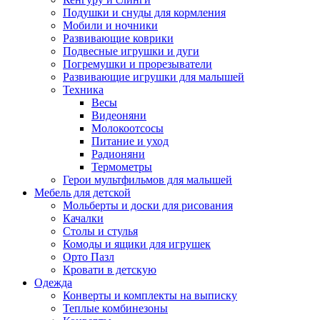
Подушки и снуды для кормления
Мобили и ночники
Развивающие коврики
Подвесные игрушки и дуги
Погремушки и прорезыватели
Развивающие игрушки для малышей
Техника
Весы
Видеоняни
Молокоотсосы
Питание и уход
Радионяни
Термометры
Герои мультфильмов для малышей
Мебель для детской
Мольберты и доски для рисования
Качалки
Столы и стулья
Комоды и ящики для игрушек
Орто Пазл
Кровати в детскую
Одежда
Конверты и комплекты на выписку
Теплые комбинезоны