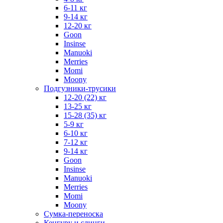
6-11 кг
9-14 кг
12-20 кг
Goon
Insinse
Manuoki
Merries
Momi
Moony
Подгузники-трусики
12-20 (22) кг
13-25 кг
15-28 (35) кг
5-9 кг
6-10 кг
7-12 кг
9-14 кг
Goon
Insinse
Manuoki
Merries
Momi
Moony
Сумка-переноска
Кенгуру и слинги