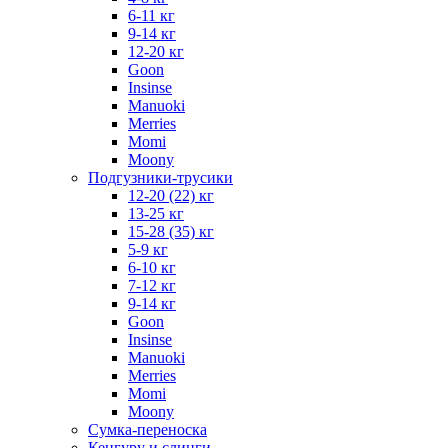
6-11 кг
9-14 кг
12-20 кг
Goon
Insinse
Manuoki
Merries
Momi
Moony
Подгузники-трусики
12-20 (22) кг
13-25 кг
15-28 (35) кг
5-9 кг
6-10 кг
7-12 кг
9-14 кг
Goon
Insinse
Manuoki
Merries
Momi
Moony
Сумка-переноска
Кенгуру и слинги