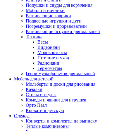
Подушки и снуды для кормления
Мобили и ночники
Развивающие коврики
Подвесные игрушки и дуги
Погремушки и прорезыватели
Развивающие игрушки для малышей
Техника
Весы
Видеоняни
Молокоотсосы
Питание и уход
Радионяни
Термометры
Герои мультфильмов для малышей
Мебель для детской
Мольберты и доски для рисования
Качалки
Столы и стулья
Комоды и ящики для игрушек
Орто Пазл
Кровати в детскую
Одежда
Конверты и комплекты на выписку
Теплые комбинезоны