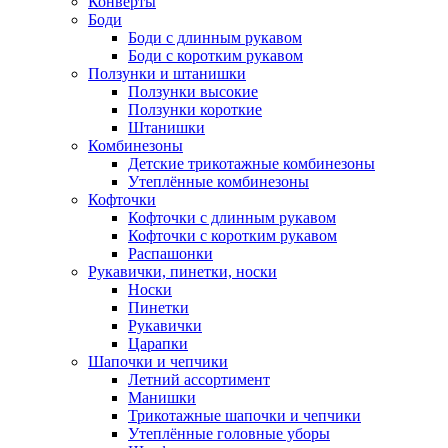
Конверты
Боди
Боди с длинным рукавом
Боди с коротким рукавом
Ползунки и штанишки
Ползунки высокие
Ползунки короткие
Штанишки
Комбинезоны
Детские трикотажные комбинезоны
Утеплённые комбинезоны
Кофточки
Кофточки с длинным рукавом
Кофточки с коротким рукавом
Распашонки
Рукавички, пинетки, носки
Носки
Пинетки
Рукавички
Царапки
Шапочки и чепчики
Летний ассортимент
Манишки
Трикотажные шапочки и чепчики
Утеплённые головные уборы