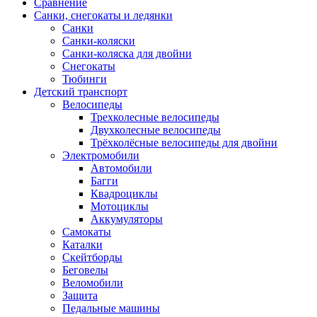
Сравнение
Санки, снегокаты и ледянки
Санки
Санки-коляски
Санки-коляска для двойни
Снегокаты
Тюбинги
Детский транспорт
Велосипеды
Трехколесные велосипеды
Двухколесные велосипеды
Трёхколёсные велосипеды для двойни
Электромобили
Автомобили
Багги
Квадроциклы
Мотоциклы
Аккумуляторы
Самокаты
Каталки
Скейтборды
Беговелы
Веломобили
Защита
Педальные машины