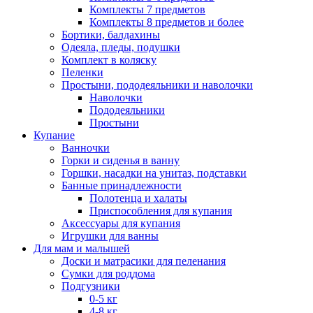
Комплекты 7 предметов
Комплекты 8 предметов и более
Бортики, балдахины
Одеяла, пледы, подушки
Комплект в коляску
Пеленки
Простыни, пододеяльники и наволочки
Наволочки
Пододеяльники
Простыни
Купание
Ванночки
Горки и сиденья в ванну
Горшки, насадки на унитаз, подставки
Банные принадлежности
Полотенца и халаты
Приспособления для купания
Аксессуары для купания
Игрушки для ванны
Для мам и малышей
Доски и матрасики для пеленания
Сумки для роддома
Подгузники
0-5 кг
4-8 кг