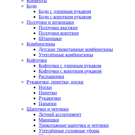
Конверты
Боди
Боди с длинным рукавом
Боди с коротким рукавом
Ползунки и штанишки
Ползунки высокие
Ползунки короткие
Штанишки
Комбинезоны
Детские трикотажные комбинезоны
Утеплённые комбинезоны
Кофточки
Кофточки с длинным рукавом
Кофточки с коротким рукавом
Распашонки
Рукавички, пинетки, носки
Носки
Пинетки
Рукавички
Царапки
Шапочки и чепчики
Летний ассортимент
Манишки
Трикотажные шапочки и чепчики
Утеплённые головные уборы