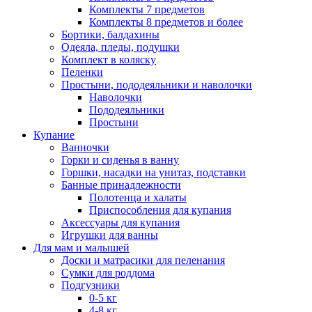
Комплекты 7 предметов
Комплекты 8 предметов и более
Бортики, балдахины
Одеяла, пледы, подушки
Комплект в коляску
Пеленки
Простыни, пододеяльники и наволочки
Наволочки
Пододеяльники
Простыни
Купание
Ванночки
Горки и сиденья в ванну
Горшки, насадки на унитаз, подставки
Банные принадлежности
Полотенца и халаты
Приспособления для купания
Аксессуары для купания
Игрушки для ванны
Для мам и малышей
Доски и матрасики для пеленания
Сумки для роддома
Подгузники
0-5 кг
4-8 кг