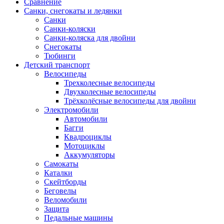
Сравнение
Санки, снегокаты и ледянки
Санки
Санки-коляски
Санки-коляска для двойни
Снегокаты
Тюбинги
Детский транспорт
Велосипеды
Трехколесные велосипеды
Двухколесные велосипеды
Трёхколёсные велосипеды для двойни
Электромобили
Автомобили
Багги
Квадроциклы
Мотоциклы
Аккумуляторы
Самокаты
Каталки
Скейтборды
Беговелы
Веломобили
Защита
Педальные машины