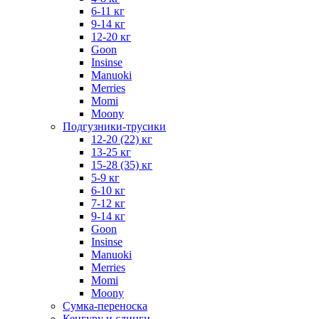
6-11 кг
9-14 кг
12-20 кг
Goon
Insinse
Manuoki
Merries
Momi
Moony
Подгузники-трусики
12-20 (22) кг
13-25 кг
15-28 (35) кг
5-9 кг
6-10 кг
7-12 кг
9-14 кг
Goon
Insinse
Manuoki
Merries
Momi
Moony
Сумка-переноска
Кенгуру и слинги