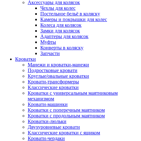
Аксессуары для колясок
Чехлы для колес
Постельное бельё в коляску
Камеры и покрышки для колес
Колеса для колясок
Замки для колясок
Адаптеры для колясок
Муфты
Конверты в коляску
Запчасти
Кроватки
Манежи и кроватки-манежи
Подростковые кровати
Круглые/овальные кроватки
Кровати-трансформеры
Классические кроватки
Кроватки с универсальным маятниковым
механизмом
Кровати-машинки
Кроватки с поперечным маятником
Кроватки с продольным маятником
Кроватки-люльки
Двухуровневые кровати
Классические кроватки с ящиком
Кровати-чердаки