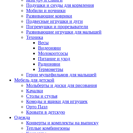
Подушки и снуды для кормления
Мобили и ночники
Развивающие коврики
Подвесные игрушки и дуги
Погремушки и прорезыватели
Развивающие игрушки для малышей
Техника
Весы
Видеоняни
Молокоотсосы
Питание и уход
Радионяни
Термометры
Герои мультфильмов для малышей
Мебель для детской
Мольберты и доски для рисования
Качалки
Столы и стулья
Комоды и ящики для игрушек
Орто Пазл
Кровати в детскую
Одежда
Конверты и комплекты на выписку
Теплые комбинезоны