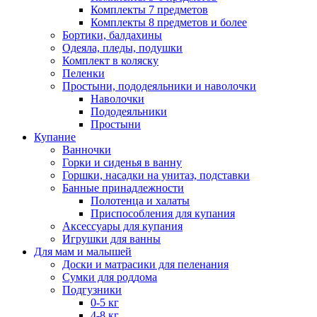
Комплекты 7 предметов
Комплекты 8 предметов и более
Бортики, балдахины
Одеяла, пледы, подушки
Комплект в коляску
Пеленки
Простыни, пододеяльники и наволочки
Наволочки
Пододеяльники
Простыни
Купание
Ванночки
Горки и сиденья в ванну
Горшки, насадки на унитаз, подставки
Банные принадлежности
Полотенца и халаты
Приспособления для купания
Аксессуары для купания
Игрушки для ванны
Для мам и малышей
Доски и матрасики для пеленания
Сумки для роддома
Подгузники
0-5 кг
4-8 кг