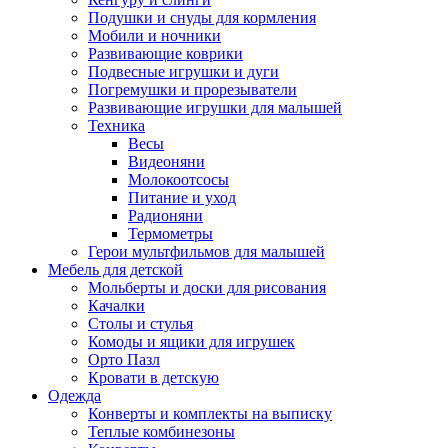
Подушки и снуды для кормления
Мобили и ночники
Развивающие коврики
Подвесные игрушки и дуги
Погремушки и прорезыватели
Развивающие игрушки для малышей
Техника
Весы
Видеоняни
Молокоотсосы
Питание и уход
Радионяни
Термометры
Герои мультфильмов для малышей
Мебель для детской
Мольберты и доски для рисования
Качалки
Столы и стулья
Комоды и ящики для игрушек
Орто Пазл
Кровати в детскую
Одежда
Конверты и комплекты на выписку
Теплые комбинезоны