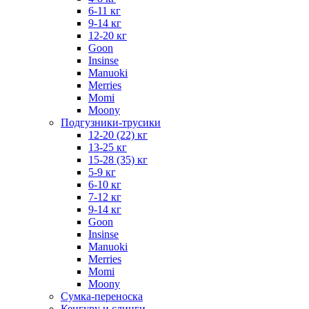
6-11 кг
9-14 кг
12-20 кг
Goon
Insinse
Manuoki
Merries
Momi
Moony
Подгузники-трусики
12-20 (22) кг
13-25 кг
15-28 (35) кг
5-9 кг
6-10 кг
7-12 кг
9-14 кг
Goon
Insinse
Manuoki
Merries
Momi
Moony
Сумка-переноска
Кенгуру и слинги