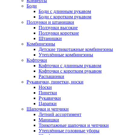
Конверты
Боди
Боди с длинным рукавом
Боди с коротким рукавом
Ползунки и штанишки
Ползунки высокие
Ползунки короткие
Штанишки
Комбинезоны
Детские трикотажные комбинезоны
Утеплённые комбинезоны
Кофточки
Кофточки с длинным рукавом
Кофточки с коротким рукавом
Распашонки
Рукавички, пинетки, носки
Носки
Пинетки
Рукавички
Царапки
Шапочки и чепчики
Летний ассортимент
Манишки
Трикотажные шапочки и чепчики
Утеплённые головные уборы