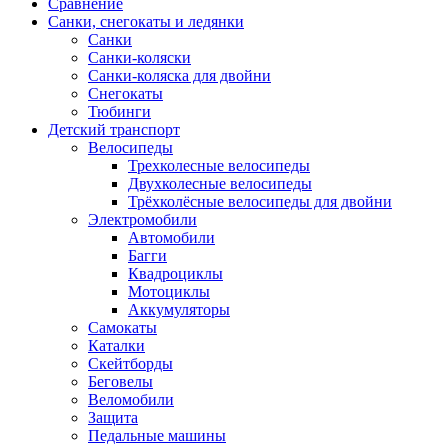
Сравнение
Санки, снегокаты и ледянки
Санки
Санки-коляски
Санки-коляска для двойни
Снегокаты
Тюбинги
Детский транспорт
Велосипеды
Трехколесные велосипеды
Двухколесные велосипеды
Трёхколёсные велосипеды для двойни
Электромобили
Автомобили
Багги
Квадроциклы
Мотоциклы
Аккумуляторы
Самокаты
Каталки
Скейтборды
Беговелы
Веломобили
Защита
Педальные машины