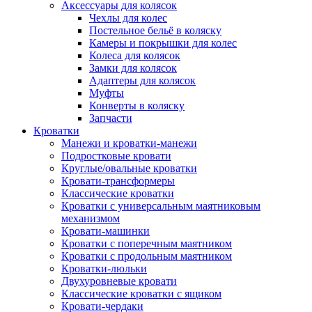
Аксессуары для колясок
Чехлы для колес
Постельное бельё в коляску
Камеры и покрышки для колес
Колеса для колясок
Замки для колясок
Адаптеры для колясок
Муфты
Конверты в коляску
Запчасти
Кроватки
Манежи и кроватки-манежи
Подростковые кровати
Круглые/овальные кроватки
Кровати-трансформеры
Классические кроватки
Кроватки с универсальным маятниковым
механизмом
Кровати-машинки
Кроватки с поперечным маятником
Кроватки с продольным маятником
Кроватки-люльки
Двухуровневые кровати
Классические кроватки с ящиком
Кровати-чердаки