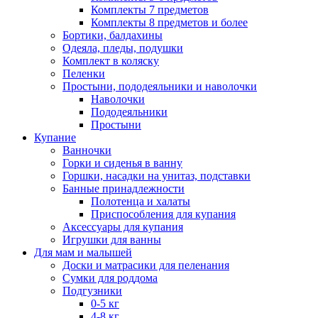
Комплекты 7 предметов
Комплекты 8 предметов и более
Бортики, балдахины
Одеяла, пледы, подушки
Комплект в коляску
Пеленки
Простыни, пододеяльники и наволочки
Наволочки
Пододеяльники
Простыни
Купание
Ванночки
Горки и сиденья в ванну
Горшки, насадки на унитаз, подставки
Банные принадлежности
Полотенца и халаты
Приспособления для купания
Аксессуары для купания
Игрушки для ванны
Для мам и малышей
Доски и матрасики для пеленания
Сумки для роддома
Подгузники
0-5 кг
4-8 кг