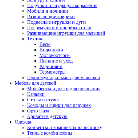
Подушки и снуды для кормления
Мобили и ночники
Развивающие коврики
Подвесные игрушки и дуги
Погремушки и прорезыватели
Развивающие игрушки для малышей
Техника
Весы
Видеоняни
Молокоотсосы
Питание и уход
Радионяни
Термометры
Герои мультфильмов для малышей
Мебель для детской
Мольберты и доски для рисования
Качалки
Столы и стулья
Комоды и ящики для игрушек
Орто Пазл
Кровати в детскую
Одежда
Конверты и комплекты на выписку
Теплые комбинезоны