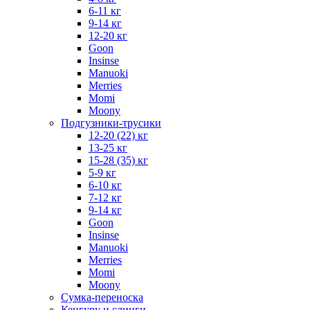
6-11 кг
9-14 кг
12-20 кг
Goon
Insinse
Manuoki
Merries
Momi
Moony
Подгузники-трусики
12-20 (22) кг
13-25 кг
15-28 (35) кг
5-9 кг
6-10 кг
7-12 кг
9-14 кг
Goon
Insinse
Manuoki
Merries
Momi
Moony
Сумка-переноска
Кенгуру и слинги