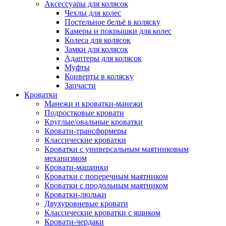
Аксессуары для колясок
Чехлы для колес
Постельное бельё в коляску
Камеры и покрышки для колес
Колеса для колясок
Замки для колясок
Адаптеры для колясок
Муфты
Конверты в коляску
Запчасти
Кроватки
Манежи и кроватки-манежи
Подростковые кровати
Круглые/овальные кроватки
Кровати-трансформеры
Классические кроватки
Кроватки с универсальным маятниковым
механизмом
Кровати-машинки
Кроватки с поперечным маятником
Кроватки с продольным маятником
Кроватки-люльки
Двухуровневые кровати
Классические кроватки с ящиком
Кровати-чердаки