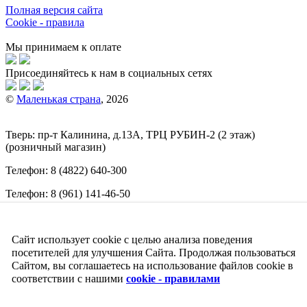
Полная версия сайта
Cookie - правила
Мы принимаем к оплате
Присоединяйтесь к нам в социальных сетях
©
Маленькая страна
, 2026
Тверь:
пр-т
Калинина, д.13А, ТРЦ
РУБИН-2
(2 этаж)
(розничный магазин)
Телефон:
8 (4822) 640-300
Телефон:
8 (961) 141-46-50
E-mail:
info@malenkajastrana.com
Сайт использует cookie с целью анализа поведения
Обращаем ваше внимание на то, что вся информация
(включая цены) на этом интернет-сайте носит исключительно
посетителей для улучшения Сайта. Продолжая пользоваться
информационный характер и ни при каких условиях не
Сайтом, вы соглашаетесь на использование файлов cookie в
является публичной офертой, определяемой положениями
соответствии с нашими
cookie - правилами
Статьи 437 (2) Гражданского кодекса РФ.