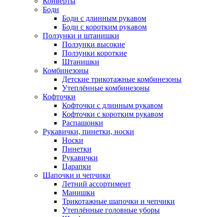
Конверты
Боди
Боди с длинным рукавом
Боди с коротким рукавом
Ползунки и штанишки
Ползунки высокие
Ползунки короткие
Штанишки
Комбинезоны
Детские трикотажные комбинезоны
Утеплённые комбинезоны
Кофточки
Кофточки с длинным рукавом
Кофточки с коротким рукавом
Распашонки
Рукавички, пинетки, носки
Носки
Пинетки
Рукавички
Царапки
Шапочки и чепчики
Летний ассортимент
Манишки
Трикотажные шапочки и чепчики
Утеплённые головные уборы