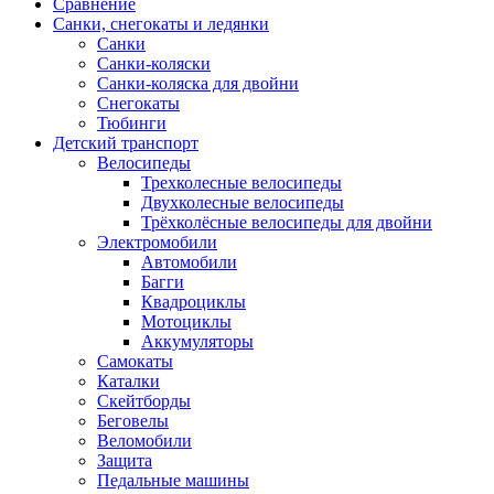
Сравнение
Санки, снегокаты и ледянки
Санки
Санки-коляски
Санки-коляска для двойни
Снегокаты
Тюбинги
Детский транспорт
Велосипеды
Трехколесные велосипеды
Двухколесные велосипеды
Трёхколёсные велосипеды для двойни
Электромобили
Автомобили
Багги
Квадроциклы
Мотоциклы
Аккумуляторы
Самокаты
Каталки
Скейтборды
Беговелы
Веломобили
Защита
Педальные машины